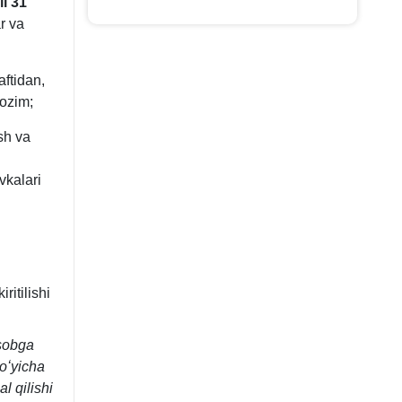
li 31
r va
ftidan,
lozim;
sh va
vkalari
iritilishi
isobga
boʻyicha
l qilishi