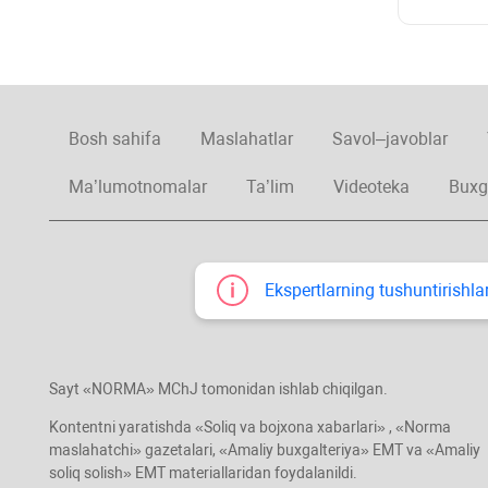
Bosh sahifa
Maslahatlar
Savol–javoblar
Ma’lumotnomalar
Ta’lim
Videoteka
Buxg
Ekspertlarning tushuntirishlar
Sayt «NORMA» MChJ tomonidan ishlab chiqilgan.
Kontentni yaratishda «Soliq va bojхona хabarlari» , «Norma
maslahatchi» gazetalari, «Amaliy buхgalteriya» EMT va «Amaliy
soliq solish» EMT materiallaridan foydalanildi.