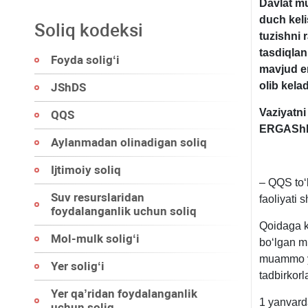
Davlat mu
duch keli
Soliq kodeksi
tuzishni 
tasdiqla
Foyda soligʻi
mavjud em
olib kelad
JShDS
Vaziyatn
QQS
ERGAShEV
Aylanmadan olinadigan soliq
Ijtimoiy soliq
– QQS toʻl
Suv resurslaridan
faoliyati 
foydalanganlik uchun soliq
Qoidaga ko
Mol-mulk soligʻi
boʻlgan m
muammo yu
Yer soligʻi
tadbirkorl
Yer qa’ridan foydalanganlik
1 yanvard
uchun soliq