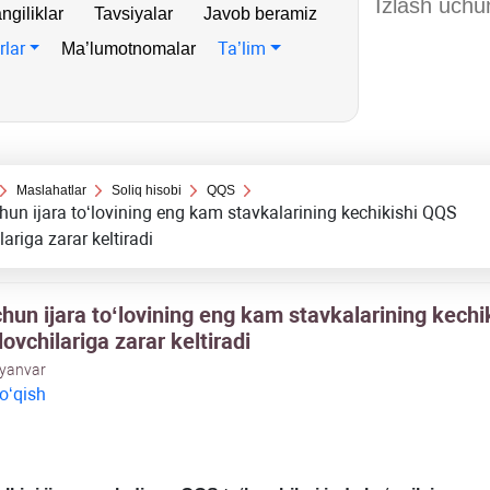
ngiliklar
Tavsiyalar
Javob beramiz
rlar
Ta’lim
Ma’lumotnomalar
Maslahatlar
Soliq hisobi
QQS
un ijara toʻlovining eng kam stavkalarining kechikishi QQS
lariga zarar keltiradi
hun ijara toʻlovining eng kam stavkalarining kechi
ovchilariga zarar keltiradi
 yanvar
 oʻqish