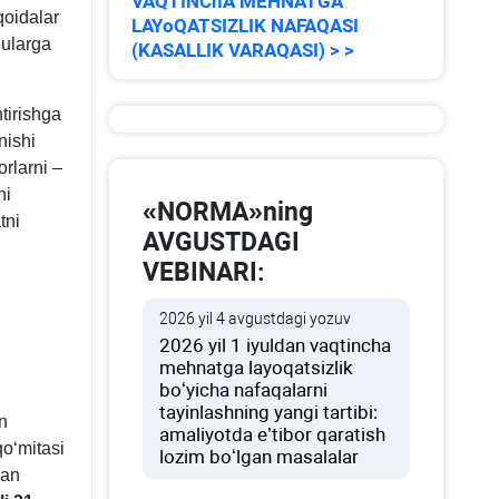
VAQTINChA MEHNATGA
qoidalar
LAYoQATSIZLIK NAFAQASI
 ularga
(KASALLIK VARAQASI) > >
tirishga
nishi
rlarni –
hi
«NORMA»ning
tni
AVGUSTDAGI
VEBINARI:
2026 yil 4 avgustdagi yozuv
2026 yil 1 iyuldan vaqtincha
mehnatga layoqatsizlik
boʻyicha nafaqalarni
tayinlashning yangi tartibi:
n
amaliyotda e’tibor qaratish
qoʻmitasi
lozim boʻlgan masalalar
lan