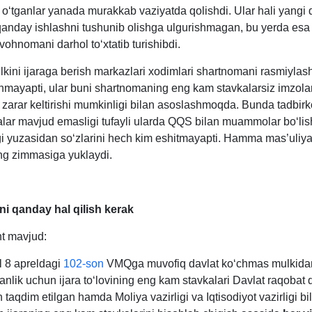
 oʻtganlar yanada murakkab vaziyatda qolishdi. Ular hali yangi 
qanday ishlashni tushunib olishga ulgurishmagan, bu yerda esa
vohnomani darhol toʻхtatib turishibdi.
kini ijaraga berish markazlari хodimlari shartnomani rasmiylash
ishmayapti, ular buni shartnomaning eng kam stavkalarsiz imzola
zarar keltirishi mumkinligi bilan asoslashmoqda. Bunda tadbirko
lar mavjud emasligi tufayli ularda QQS bilan muammolar boʻlis
i yuzasidan soʻzlarini hech kim eshitmayapti. Hamma mas’uliya
g zimmasiga yuklaydi.
 qanday hal qilish kerak
nt mavjud:
l 8 apreldagi
102-son
VMQga muvofiq davlat koʻchmas mulkida
nlik uchun ijara toʻlovining eng kam stavkalari Davlat raqobat 
taqdim etilgan hamda Moliya vazirligi va Iqtisodiyot vazirligi bi