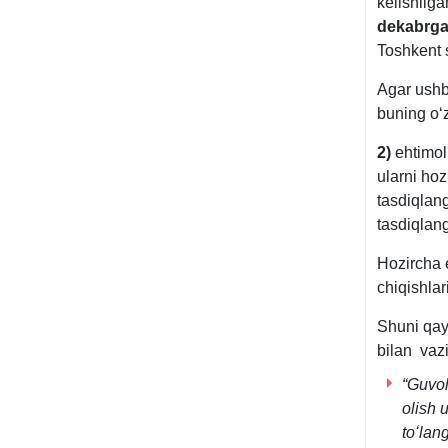
kelishilga
dekabrg
Toshkent 
Agar ushbu
buning oʻ
2)
ehtimol,
ularni ho
tasdiqlan
tasdiqlan
Hozircha e
chiqishlari
Shuni qay
bilan vaz
“Guvoh
olish 
toʻlan