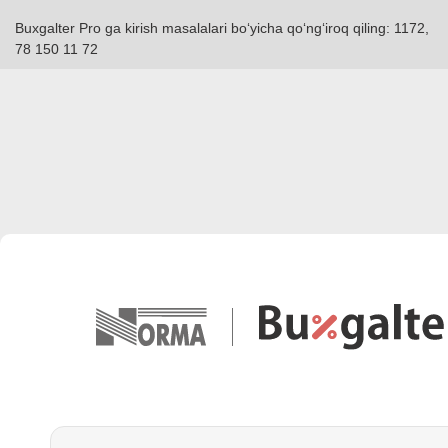
Buxgalter Pro ga kirish masalalari boʻyicha qoʻngʻiroq qiling: 1172,
78 150 11 72