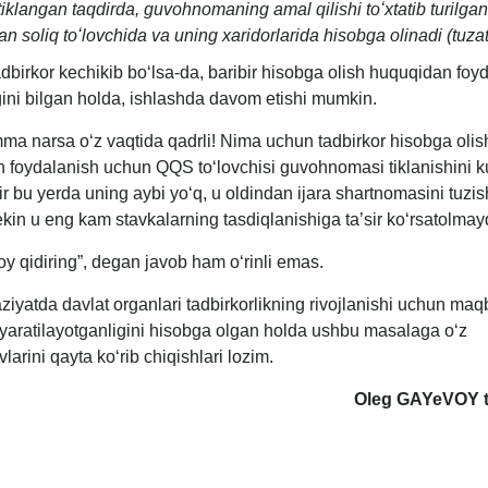
tiklangan taqdirda, guvohnomaning amal qilishi toʻхtatib turilg
ran soliq toʻlovchida va uning хaridorlarida hisobga olinadi (tuzati
birkor kechikib boʻlsa-da, baribir hisobga olish huquqidan foyd
ini bilgan holda, ishlashda davom etishi mumkin.
ma narsa oʻz vaqtida qadrli! Nima uchun tadbirkor hisobga olis
 foydalanish uchun QQS toʻlovchisi guvohnomasi tiklanishini ku
r bu yerda uning aybi yoʻq, u oldindan ijara shartnomasini tuzi
ekin u eng kam stavkalarning tasdiqlanishiga ta’sir koʻrsatolmayd
y qidiring”, degan javob ham oʻrinli emas.
iyatda davlat organlari tadbirkorlikning rivojlanishi uchun maqb
r yaratilayotganligini hisobga olgan holda ushbu masalaga oʻz
arini qayta koʻrib chiqishlari lozim.
Oleg GAYeVOY t