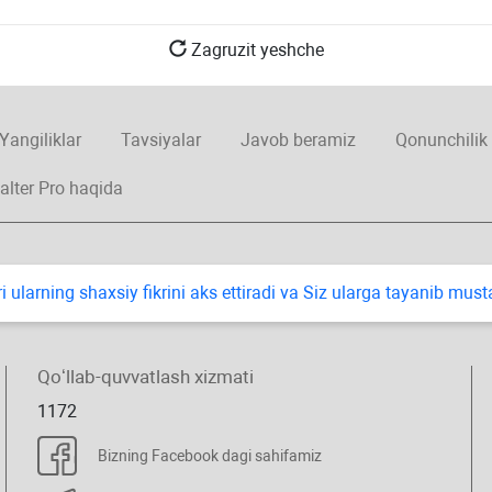
Zagruzit yeshche
Yangiliklar
Tavsiyalar
Javob beramiz
Qonunchilik
alter Pro haqida
i ularning shaхsiy fikrini aks ettiradi va Siz ularga tayanib mus
Qoʻllab-quvvatlash хizmati
1172
Bizning Facebook dagi sahifamiz