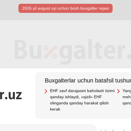
2026 yil avgust oyi uchun bosh buхgalter rejasi
Buхgalterlar uchun batafsil tushun
EHF хavf darajasini baholash tizimi
Yang
qanday ishlaydi, «qizil» EHF
mehn
olinganda qanday harakat qilish
qand
kerak