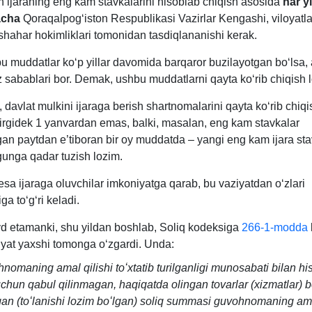
n ijaraning eng kam stavkalarini hisoblab chiqish asosida
har yi
acha
Qoraqalpogʻiston Respublikasi Vazirlar Kengashi, viloyatla
shahar hokimliklari tomonidan tasdiqlananishi kerak.
 muddatlar koʻp yillar davomida barqaror buzilayotgan boʻlsa, a
z sabablari bor. Demak, ushbu muddatlarni qayta koʻrib chiqish 
 davlat mulkini ijaraga berish shartnomalarini qayta koʻrib chiqi
zirgidek 1 yanvardan emas, balki, masalan, eng kam stavkalar
gan paytdan e’tiboran bir oy muddatda – yangi eng kam ijara sta
gunga qadar tuzish lozim.
sa ijaraga oluvchilar imkoniyatga qarab, bu vaziyatdan oʻzlari
ga toʻgʻri keladi.
d etamanki, shu yildan boshlab, Soliq kodeksiga
266-1-modda
k
iyat yaхshi tomonga oʻzgardi. Unda:
nomaning amal qilishi toʻхtatib turilganligi munosabati bilan h
uchun qabul qilinmagan, haqiqatda olingan tovarlar (хizmatlar) 
gan (toʻlanishi lozim boʻlgan) soliq summasi guvohnomaning ama