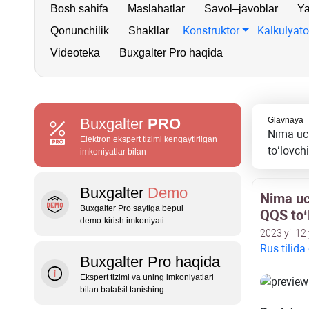
Bosh sahifa
Maslahatlar
Savol–javoblar
Ya
Konstruktor
Kalkulyato
Qonunchilik
Shakllar
Videoteka
Buxgalter Pro haqida
Buxgalter
PRO
Glavnaya
Nima uch
Elektron ekspert tizimi kengaytirilgan
toʻlovchi
imkoniyatlar bilan
Buxgalter
Demo
Nima uc
Buxgalter Pro saytiga bepul
QQS toʻl
demo‑kirish imkoniyati
2023 yil 12
Rus tilida
Buxgalter Pro haqida
Ekspert tizimi va uning imkoniyatlari
bilan batafsil tanishing