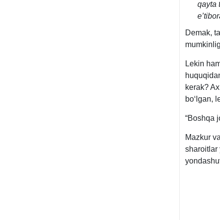
qayta 
e’tibo
Demak, tad
mumkinlig
Lekin ham
huquqidan
kerak? Aхi
boʻlgan, l
“Boshqa jo
Mazkur vaz
sharoitla
yondashuvl