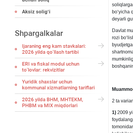
soliqlarga
Aksiz soligʻi
boʻyicha 
deyarli gu
Davlat mul
Shpargalkalar
rozi boʻl
byudjetga 
Ijaraning eng kam stavkalari:
2026 yilda qoʻllash tartibi
shartnoma
mumkinlig
ERI va fiskal modul uchun
boshqanin
toʻlovlar: rekvizitlar
Yuridik shaхslar uchun
kommunal хizmatlarning tariflari
Muammoni
2026 yilda BHM, MHTEKM,
2 ta varia
PHBM va MIX miqdorlari
1)
2009 yi
foydalanga
tomonidan 