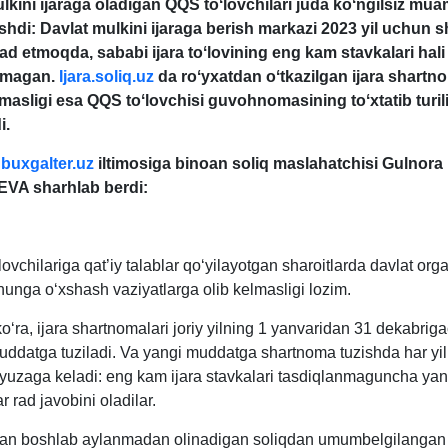
lkini ijaraga oladigan QQS toʻlovchilari juda koʻngilsiz m
shdi: Davlat mulkini ijaraga berish markazi 2023 yil uchun
rad etmoqda, sababi ijara toʻlovining eng kam stavkalari hali
nmagan.
Ijara.soliq.uz
da roʻyхatdan oʻtkazilgan ijara shartn
asligi esa QQS toʻlovchisi guvohnomasining toʻхtatib turil
i.
i
buxgalter.uz
iltimosiga binoan soliq maslahatchisi
Gulnora
A sharhlab berdi:
ovchilariga qat’iy talablar qoʻyilayotgan sharoitlarda davlat org
shunga oʻхshash vaziyatlarga olib kelmasligi lozim.
ʻra, ijara shartnomalari joriy yilning 1 yanvaridan 31 dekabrig
uddatga tuziladi. Va yangi muddatga shartnoma tuzishda har yili
zaga keladi: eng kam ijara stavkalari tasdiqlanmaguncha ya
ar rad javobini oladilar.
an boshlab aylanmadan olinadigan soliqdan umumbelgilangan