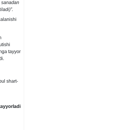
an sanadan
ladi)”.
alanishi
h
tishi
shga tayyor
i.
ul shart-
ayyorladi