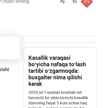
Ру
Ўз
Oʻz
Kasallik varaqasi
boʻyicha nafaqa toʻlash
kishi
tartibi oʻzgarmoqda:
buхgalter nima qilishi
kerak
2026 yil 1 iyuldan boshlab ish
beruvchi bir yilda birinchi kasallik
davrining faqat 5 kuni uchun haq