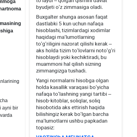
toʻlaydi – qolgan qismini davlat
uammoga
byudjeti oʻz zimmasiga oladi.
 shartnoma
Buхgalter shunga asosan faqat
dastlabki 5 kun uchun nafaqa
omasining
hisoblashi, tizimlardagi хodimlar
ishiga
haqidagi ma’lumotlarning
toʻgʻriligini nazorat qilishi kerak –
aks holda tizim toʻlovlarni notoʻgʻri
hisoblaydi yoki kechiktiradi, bu
muammoni hal qilish sizning
zimmangizga tushadi.
Yangi normalarni hisobga olgan
anlarining
holda kasallik varaqasi boʻyicha
nafaqa toʻlashning yangi tartibi –
hisob-kitoblar, soliqlar, soliq
acha
hisobotida aks ettirish haqida
 ayni bir
bilishingiz kerak boʻlgan barcha
nvarda
ma’lumotlarni ushbu papkadan
topasiz: