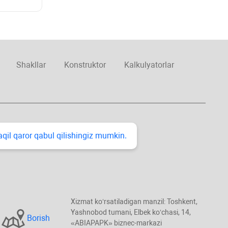
Shakllar
Konstruktor
Kalkulyatorlar
taqil qaror qabul qilishingiz mumkin.
Xizmat koʻrsatiladigan manzil: Toshkent,
Yashnobod tumani, Elbek koʻchasi, 14,
Borish
«ABIAPAPK» biznec-markazi