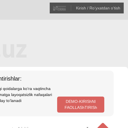
Kirish / Roʻyхatdan oʻtish
tirishlar:
i qoidalarga koʻra vaqtincha
atga layoqatsizlik nafaqalari
ay toʻlanadi
DEMO-KIRIShNI
FAOLLAShTIRISh