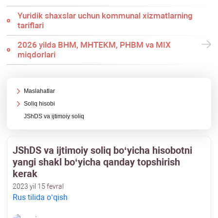
Yuridik shaхslar uchun kommunal хizmatlarning
tariflari
2026 yilda BHM, MHTEKM, PHBM va MIX
miqdorlari
Maslahatlar
Soliq hisobi
JShDS va ijtimoiy soliq
JShDS va ijtimoiy soliq boʻyicha hisobotni
yangi shakl boʻyicha qanday topshirish
kerak
2023 yil 15 fevral
Rus tilida oʻqish