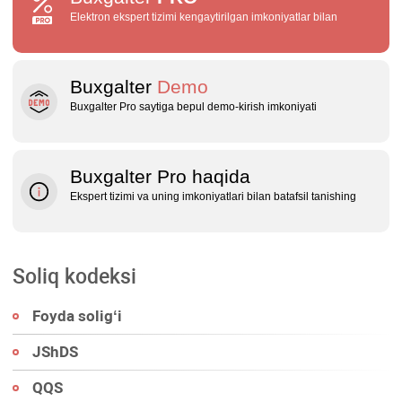
Elektron ekspert tizimi kengaytirilgan imkoniyatlar bilan
Buxgalter
Demo
Buxgalter Pro saytiga bepul demo‑kirish imkoniyati
Buxgalter Pro haqida
Ekspert tizimi va uning imkoniyatlari bilan batafsil tanishing
Soliq kodeksi
Foyda soligʻi
JShDS
QQS