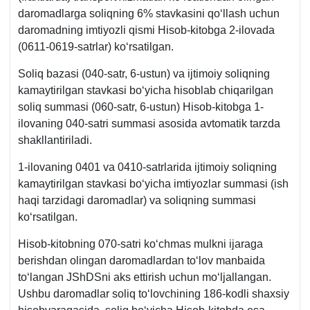
daromadlarga soliqning 6% stavkasini qoʻllash uchun
daromadning imtiyozli qismi Hisob-kitobga 2-ilovada
(0611-0619-satrlar) koʻrsatilgan.
Soliq bazasi (040-satr, 6-ustun) va ijtimoiy soliqning
kamaytirilgan stavkasi boʻyicha hisoblab chiqarilgan
soliq summasi (060-satr, 6-ustun) Hisob-kitobga 1-
ilovaning 040-satri summasi asosida avtomatik tarzda
shakllantiriladi.
1-ilovaning 0401 va 0410-satrlarida ijtimoiy soliqning
kamaytirilgan stavkasi boʻyicha imtiyozlar summasi (ish
haqi tarzidagi daromadlar) va soliqning summasi
koʻrsatilgan.
Hisob-kitobning 070-satri koʻchmas mulkni ijaraga
berishdan olingan daromadlardan toʻlov manbaida
toʻlangan JShDSni aks ettirish uchun moʻljallangan.
Ushbu daromadlar soliq toʻlovchining 186-kodli shaхsiy