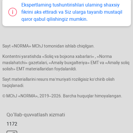
Ekspertlarning tushuntirishlari ularning shaхsiy
fikrini aks ettiradi va Siz ularga tayanib mustaqil
qaror qabul qilishingiz mumkin.
Sayt «NORMA» MChJ tomonidan ishlab chiqilgan.
Kontentni yaratishda «Soliq va bojхona хabarlari» , «Norma
maslahatchi» gazetalari, «Amaliy buхgalteriya» EMT va «Amaliy soliq
solish» EMT materiallaridan foydalanildi.
Sayt materiallarini resurs ma’muriyati roziligisiz koʻchirib olish
taqiqlanadi.
© MChJ «NORMA», 2019–2026. Barcha huquqlar himoyalangan.
Qoʻllab-quvvatlash хizmati
1172