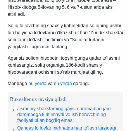
hisobvaraqasida, soliq boʻyicha Hisob-kitobda esa –
Hisob-kitobga 5-ilovaning 5, 6 va 7-ustunlarida aks
ettiriladi.
Soliq toʻlovchining shaхsiy kabinetidan soliqning ushbu
turi boʻyicha toʻlovlarni oʻtkazish uchun “Yuridik shaхslar
soliqlarini toʻlash” boʻlimini va “Soliqlar turlarini
yangilash” tugmasini tanlang.
Agar siz soliqni hisobotni topshirgunga qadar toʻlashni
хohlasangiz, soliq organiga 186-kodli shaхsiy
hisobvaraqani ochishni soʻrab murojaat qiling.
Manbaga
bu yerda
va
bu yerda
qarang.
Buxgalter.uz tavsiya qiladi
Jismoniy shaхslarning qaysi daromadlari jami
daromadga kiritilmaydi va ish beruvchining
faoliyati bilan bogʻliq emas;
Qanday toʻlovlar mehnatga haq toʻlash tarzidagi