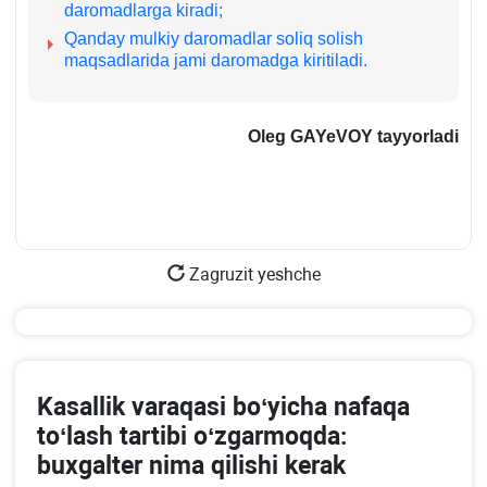
daromadlarga kiradi;
Qanday mulkiy daromadlar soliq solish
maqsadlarida jami daromadga kiritiladi.
Oleg GAYeVOY ta
yyorladi
Zagruzit yeshche
Kasallik varaqasi boʻyicha nafaqa
toʻlash tartibi oʻzgarmoqda:
buхgalter nima qilishi kerak