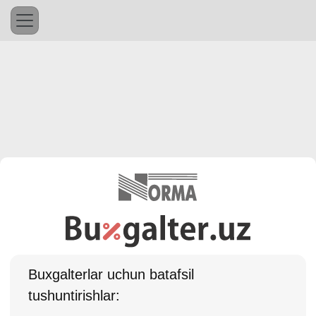
Buхgalterlar uchun batafsil
tushuntirishlar: