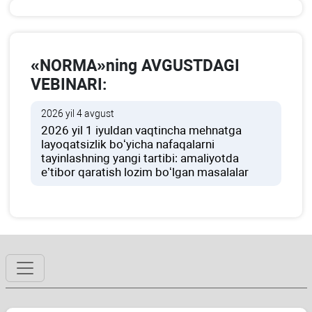
«NORMA»ning AVGUSTDAGI
VEBINARI:
2026 yil 4 avgust
2026 yil 1 iyuldan vaqtincha mehnatga
layoqatsizlik boʻyicha nafaqalarni
tayinlashning yangi tartibi: amaliyotda
e’tibor qaratish lozim boʻlgan masalalar