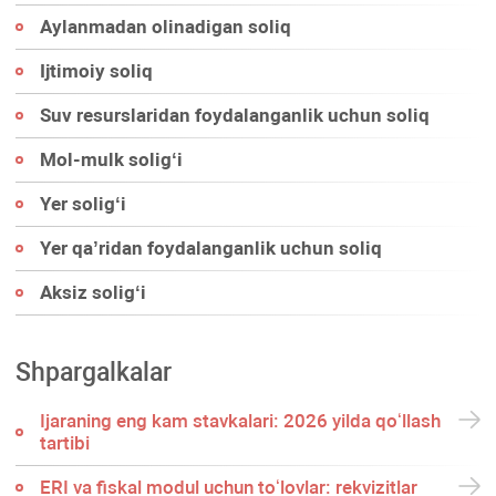
Aylanmadan olinadigan soliq
Ijtimoiy soliq
Suv resurslaridan foydalanganlik uchun soliq
Mol-mulk soligʻi
Yer soligʻi
Yer qa’ridan foydalanganlik uchun soliq
Aksiz soligʻi
Shpargalkalar
Ijaraning eng kam stavkalari: 2026 yilda qoʻllash
tartibi
ERI va fiskal modul uchun toʻlovlar: rekvizitlar