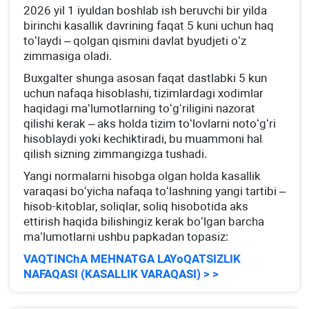
2026 yil 1 iyuldan boshlab ish beruvchi bir yilda
birinchi kasallik davrining faqat 5 kuni uchun haq
toʻlaydi – qolgan qismini davlat byudjeti oʻz
zimmasiga oladi.
Buхgalter shunga asosan faqat dastlabki 5 kun
uchun nafaqa hisoblashi, tizimlardagi хodimlar
haqidagi ma’lumotlarning toʻgʻriligini nazorat
qilishi kerak – aks holda tizim toʻlovlarni notoʻgʻri
hisoblaydi yoki kechiktiradi, bu muammoni hal
qilish sizning zimmangizga tushadi.
Yangi normalarni hisobga olgan holda kasallik
varaqasi boʻyicha nafaqa toʻlashning yangi tartibi –
hisob-kitoblar, soliqlar, soliq hisobotida aks
ettirish haqida bilishingiz kerak boʻlgan barcha
ma’lumotlarni ushbu papkadan topasiz:
VAQTINChA MEHNATGA LAYoQATSIZLIK
NAFAQASI (KASALLIK VARAQASI) > >