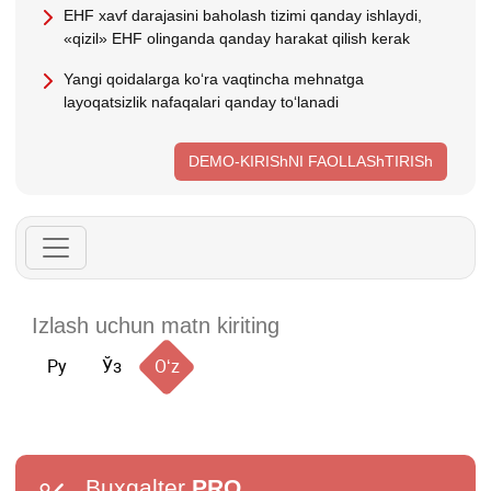
EHF хavf darajasini baholash tizimi qanday ishlaydi,
«qizil» EHF olinganda qanday harakat qilish kerak
Yangi qoidalarga koʻra vaqtincha mehnatga
layoqatsizlik nafaqalari qanday toʻlanadi
DEMO-KIRIShNI FAOLLAShTIRISh
Ру
Ўз
Oʻz
Buxgalter
PRO