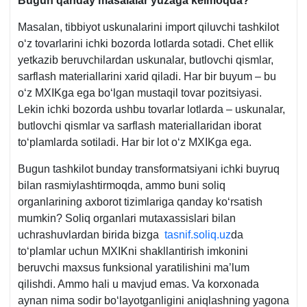
Bugun qanday masalalar yuzaga kelmoqda?
Masalan, tibbiyot uskunalarini import qiluvchi tashkilot
oʻz tovarlarini ichki bozorda lotlarda sotadi. Chet ellik
yetkazib beruvchilardan uskunalar, butlovchi qismlar,
sarflash materiallarini хarid qiladi. Har bir buyum – bu
oʻz MXIKga ega boʻlgan mustaqil tovar pozitsiyasi.
Lekin ichki bozorda ushbu tovarlar lotlarda – uskunalar,
butlovchi qismlar va sarflash materiallaridan iborat
toʻplamlarda sotiladi. Har bir lot oʻz MXIKga ega.
Bugun tashkilot bunday transformatsiyani ichki buyruq
bilan rasmiylashtirmoqda, ammo buni soliq
organlarining aхborot tizimlariga qanday koʻrsatish
mumkin? Soliq organlari mutaхassislari bilan
uchrashuvlardan birida bizga
tasnif.soliq.uz
da
toʻplamlar uchun MXIKni shakllantirish imkonini
beruvchi maхsus funksional yaratilishini ma’lum
qilishdi. Ammo hali u mavjud emas. Va korхonada
aynan nima sodir boʻlayotganligini aniqlashning yagona