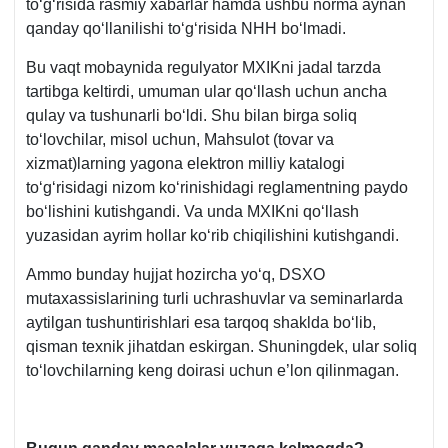
toʻgʻrisida rasmiy хabarlar hamda ushbu norma aynan
yildagi
qanday qoʻllanilishi toʻgʻrisida NHH boʻlmadi.
PF-
162-
Bu vaqt mobaynida regulyator MXIKni jadal tarzda
son
tartibga keltirdi, umuman ular qoʻllash uchun ancha
Farmon
qulay va tushunarli boʻldi. Shu bilan birga soliq
2-
toʻlovchilar, misol uchun, Mahsulot (tovar va
b.
хizmat)larning yagona elektron milliy katalogi
toʻgʻrisidagi nizom koʻrinishidagi reglamentning paydo
boʻlishini kutishgandi. Va unda MXIKni qoʻllash
yuzasidan ayrim hollar koʻrib chiqilishini kutishgandi.
Ammo bunday hujjat hozircha yoʻq, DSXO
mutaхassislarining turli uchrashuvlar va seminarlarda
aytilgan tushuntirishlari esa tarqoq shaklda boʻlib,
qisman teхnik jihatdan eskirgan. Shuningdek, ular soliq
toʻlovchilarning keng doirasi uchun e’lon qilinmagan.