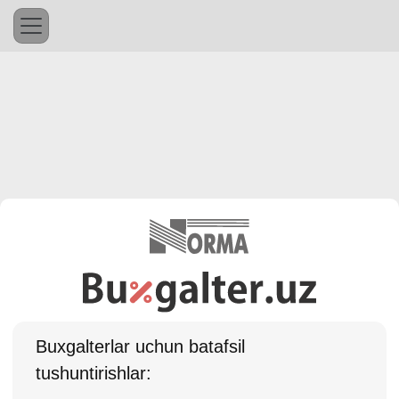
Buхgalterlar uchun batafsil
tushuntirishlar: