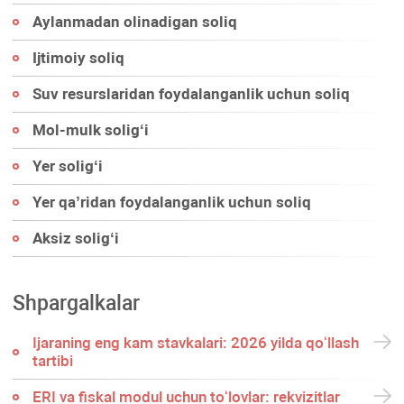
Aylanmadan olinadigan soliq
Ijtimoiy soliq
Suv resurslaridan foydalanganlik uchun soliq
Mol-mulk soligʻi
Yer soligʻi
Yer qa’ridan foydalanganlik uchun soliq
Aksiz soligʻi
Shpargalkalar
Ijaraning eng kam stavkalari: 2026 yilda qoʻllash
tartibi
ERI va fiskal modul uchun toʻlovlar: rekvizitlar