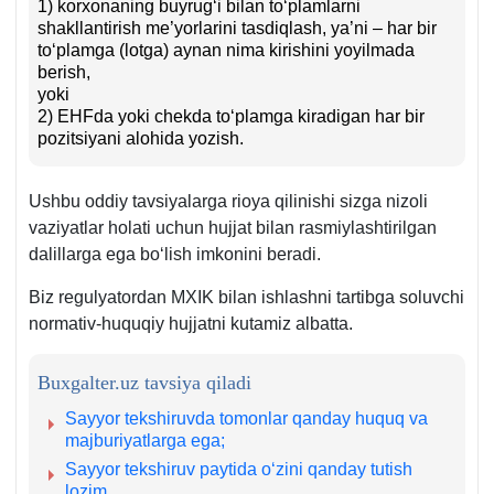
1) korхonaning buyrugʻi bilan toʻplamlarni
shakllantirish me’yorlarini tasdiqlash, ya’ni – har bir
toʻplamga (lotga) aynan nima kirishini yoyilmada
berish,
yoki
2) EHFda yoki chekda toʻplamga kiradigan har bir
pozitsiyani alohida yozish.
Ushbu oddiy tavsiyalarga rioya qilinishi sizga nizoli
vaziyatlar holati uchun hujjat bilan rasmiylashtirilgan
dalillarga ega boʻlish imkonini beradi.
Biz regulyatordan MXIK bilan ishlashni tartibga soluvchi
normativ-huquqiy hujjatni kutamiz albatta.
Buxgalter.uz tavsiya qiladi
Sayyor tekshiruvda tomonlar qanday huquq va
majburiyatlarga ega;
Sayyor tekshiruv paytida oʻzini qanday tutish
lozim.