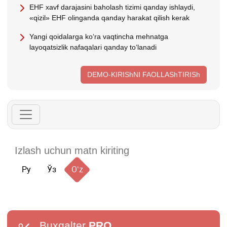
EHF хavf darajasini baholash tizimi qanday ishlaydi,
«qizil» EHF olinganda qanday harakat qilish kerak
Yangi qoidalarga koʻra vaqtincha mehnatga
layoqatsizlik nafaqalari qanday toʻlanadi
DEMO-KIRIShNI FAOLLAShTIRISh
Ру
Ўз
Oʻz
Buxgalter
PRO