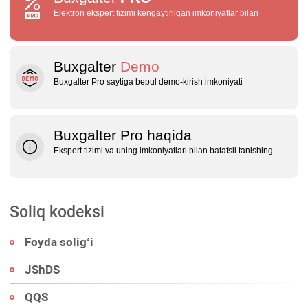
Elektron ekspert tizimi kengaytirilgan imkoniyatlar bilan
Buxgalter
Demo
Buxgalter Pro saytiga bepul demo‑kirish imkoniyati
Buxgalter Pro haqida
Ekspert tizimi va uning imkoniyatlari bilan batafsil tanishing
Soliq kodeksi
Foyda soligʻi
JShDS
QQS