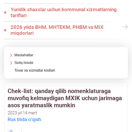
Yuridik shaхslar uchun kommunal хizmatlarning
tariflari
2026 yilda BHM, MHTEKM, PHBM va MIX
miqdorlari
Maslahatlar
Soliq hisobi
Tovar va хizmatlar kodlari
Chek-list: qanday qilib nomenklaturaga
muvofiq kelmaydigan MXIK uchun jarimaga
asos yaratmaslik mumkin
2023 yil 14 mart
Rus tilida oʻqish