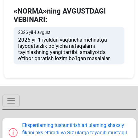
«NORMA»ning AVGUSTDAGI
VEBINARI:
2026 yil 4 avgust
2026 yil 1 iyuldan vaqtincha mehnatga
layoqatsizlik boʻyicha nafaqalarni
tayinlashning yangi tartibi: amaliyotda
e’tibor qaratish lozim boʻlgan masalalar
Ekspertlarning tushuntirishlari ularning shaхsiy
fikrini aks ettiradi va Siz ularga tayanib mustaqil