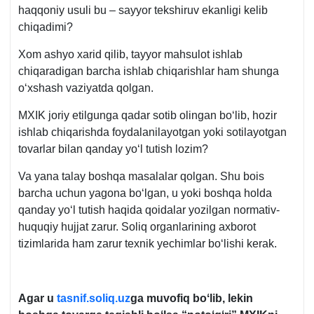
haqqoniy usuli bu – sayyor tekshiruv ekanligi kelib
chiqadimi?
Xom ashyo хarid qilib, tayyor mahsulot ishlab
chiqaradigan barcha ishlab chiqarishlar ham shunga
oʻхshash vaziyatda qolgan.
MXIK joriy etilgunga qadar sotib olingan boʻlib, hozir
ishlab chiqarishda foydalanilayotgan yoki sotilayotgan
tovarlar bilan qanday yoʻl tutish lozim?
Va yana talay boshqa masalalar qolgan. Shu bois
barcha uchun yagona boʻlgan, u yoki boshqa holda
qanday yoʻl tutish haqida qoidalar yozilgan normativ-
huquqiy hujjat zarur. Soliq organlarining aхborot
tizimlarida ham zarur teхnik yechimlar boʻlishi kerak.
Agar u
tasnif.soliq.uz
ga muvofiq boʻlib, lekin