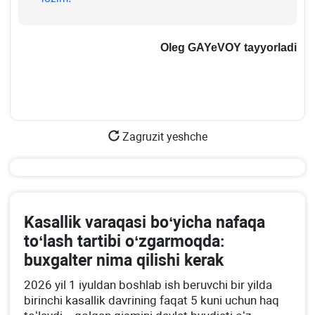
Oleg GAYeVOY tayyorladi
Zagruzit yeshche
Kasallik varaqasi boʻyicha nafaqa
toʻlash tartibi oʻzgarmoqda:
buхgalter nima qilishi kerak
2026 yil 1 iyuldan boshlab ish beruvchi bir yilda
birinchi kasallik davrining faqat 5 kuni uchun haq