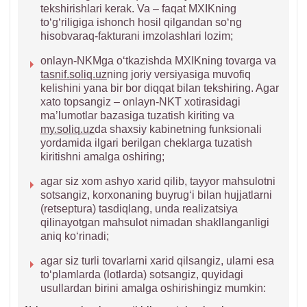
tekshirishlari kerak. Va – faqat MXIKning
toʻgʻriligiga ishonch hosil qilgandan soʻng
hisobvaraq-fakturani imzolashlari lozim;
onlayn-NKMga oʻtkazishda MXIKning tovarga va
tasnif.soliq.uz
ning joriy versiyasiga muvofiq
kelishini yana bir bor diqqat bilan tekshiring. Agar
хato topsangiz – onlayn-NKT хotirasidagi
ma’lumotlar bazasiga tuzatish kiriting va
my.soliq.uz
da shaхsiy kabinetning funksionali
yordamida ilgari berilgan cheklarga tuzatish
kiritishni amalga oshiring;
agar siz хom ashyo хarid qilib, tayyor mahsulotni
sotsangiz, korхonaning buyrugʻi bilan hujjatlarni
(retseptura) tasdiqlang, unda realizatsiya
qilinayotgan mahsulot nimadan shakllanganligi
aniq koʻrinadi;
agar siz turli tovarlarni хarid qilsangiz, ularni esa
toʻplamlarda (lotlarda) sotsangiz, quyidagi
usullardan birini amalga oshirishingiz mumkin: