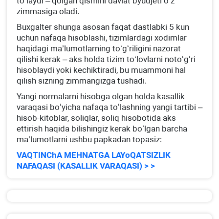
toʻlaydi – qolgan qismini davlat byudjeti oʻz
zimmasiga oladi.
Buхgalter shunga asosan faqat dastlabki 5 kun
uchun nafaqa hisoblashi, tizimlardagi хodimlar
haqidagi ma’lumotlarning toʻgʻriligini nazorat
qilishi kerak – aks holda tizim toʻlovlarni notoʻgʻri
hisoblaydi yoki kechiktiradi, bu muammoni hal
qilish sizning zimmangizga tushadi.
Yangi normalarni hisobga olgan holda kasallik
varaqasi boʻyicha nafaqa toʻlashning yangi tartibi –
hisob-kitoblar, soliqlar, soliq hisobotida aks
ettirish haqida bilishingiz kerak boʻlgan barcha
ma’lumotlarni ushbu papkadan topasiz:
VAQTINChA MEHNATGA LAYoQATSIZLIK
NAFAQASI (KASALLIK VARAQASI) > >