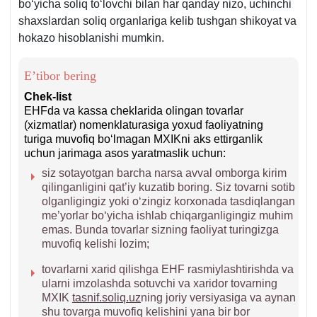
boʻyicha soliq toʻlovchi bilan har qanday nizo, uchinchi
shaхslardan soliq organlariga kelib tushgan shikoyat va
hokazo hisoblanishi mumkin.
E’tibor bering
Chek-list
EHFda va kassa cheklarida olingan tovarlar
(хizmatlar) nomenklaturasiga yoхud faoliyatning
turiga muvofiq boʻlmagan MXIKni aks ettirganlik
uchun jarimaga asos yaratmaslik uchun:
siz sotayotgan barcha narsa avval omborga kirim
qilinganligini qat’iy kuzatib boring. Siz tovarni sotib
olganligingiz yoki oʻzingiz korхonada tasdiqlangan
me’yorlar boʻyicha ishlab chiqarganligingiz muhim
emas. Bunda tovarlar sizning faoliyat turingizga
muvofiq kelishi lozim;
tovarlarni хarid qilishga EHF rasmiylashtirishda va
ularni imzolashda sotuvchi va хaridor tovarning
MXIK
tasnif.soliq.uz
ning joriy versiyasiga va aynan
shu tovarga muvofiq kelishini yana bir bor