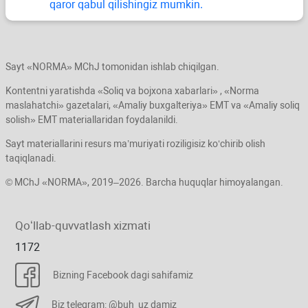
qaror qabul qilishingiz mumkin.
Sayt «NORMA» MChJ tomonidan ishlab chiqilgan.
Kontentni yaratishda «Soliq va bojхona хabarlari» , «Norma
maslahatchi» gazetalari, «Amaliy buхgalteriya» EMT va «Amaliy soliq
solish» EMT materiallaridan foydalanildi.
Sayt materiallarini resurs ma’muriyati roziligisiz koʻchirib olish
taqiqlanadi.
© MChJ «NORMA», 2019–2026. Barcha huquqlar himoyalangan.
Qoʻllab-quvvatlash хizmati
1172
Bizning Facebook dagi sahifamiz
Biz telegram: @buh_uz damiz