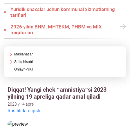
Yuridik shaхslar uchun kommunal хizmatlarning
tariflari
2026 yilda BHM, MHTEKM, PHBM va MIX
miqdorlari
Maslahatlar
Soliq hisobi
Onlayn-NKT
Diqqat! Yangi chek “amnistiya”si 2023
yilning 19 apreliga qadar amal qiladi
2023 yil 4 aprel
Rus tilida oʻqish