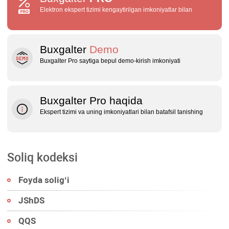
Elektron ekspert tizimi kengaytirilgan imkoniyatlar bilan
Buxgalter
Demo
Buxgalter Pro saytiga bepul demo‑kirish imkoniyati
Buxgalter Pro haqida
Ekspert tizimi va uning imkoniyatlari bilan batafsil tanishing
Soliq kodeksi
Foyda soligʻi
JShDS
QQS