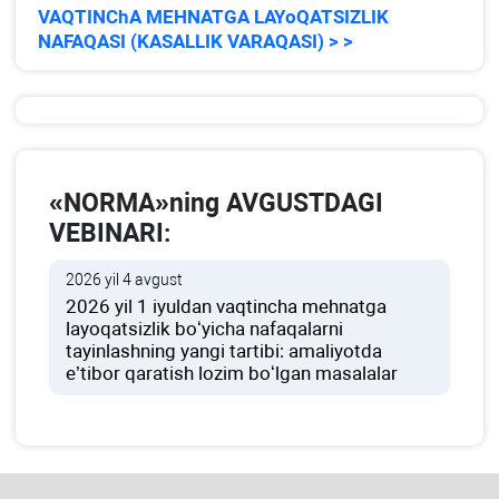
VAQTINChA MEHNATGA LAYoQATSIZLIK
NAFAQASI (KASALLIK VARAQASI) > >
«NORMA»ning AVGUSTDAGI
VEBINARI:
2026 yil 4 avgust
2026 yil 1 iyuldan vaqtincha mehnatga
layoqatsizlik boʻyicha nafaqalarni
tayinlashning yangi tartibi: amaliyotda
e’tibor qaratish lozim boʻlgan masalalar