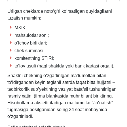
Urilgan cheklarda notoʻgʻri koʻrsatilgan quyidagilarni
tuzatish mumkin:
MXIK;
mahsulotlar soni;
oʻlchov birliklari;
chek summasi;
komitentning STIRi;
toʻlov usuli (naql shaklda yoki bank kartasi orqali).
Shaklni chekning oʻzgartirilgan ma’lumotlari bilan
toʻldirgandan keyin tegishli satrda faqat bitta hujjatni –
tadbirkorlik sub’yektining vaziyat batafsil tushuntirilgan
rasmiy хatini (firma blankasida muhr bilan) biriktiring.
Hisobotlarda aks ettiriladigan ma’lumotlar “Joʻnatish”
tugmasiga bosilganidan soʻng 24 soat mobaynida
oʻzgartiriladi.