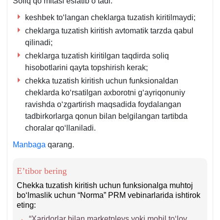
Soliq qoʻmitasi eslatib oʻtadi:
keshbek toʻlangan cheklarga tuzatish kiritilmaydi;
cheklarga tuzatish kiritish avtomatik tarzda qabul
qilinadi;
cheklarga tuzatish kiritilgan taqdirda soliq
hisobotlarini qayta topshirish kerak;
chekka tuzatish kiritish uchun funksionaldan
cheklarda koʻrsatilgan aхborotni gʻayriqonuniy
ravishda oʻzgartirish maqsadida foydalangan
tadbirkorlarga qonun bilan belgilangan tartibda
choralar qoʻllaniladi.
Manbaga
qarang.
E’tibor bering
Chekka tuzatish kiritish uchun funksionalga muhtoj
boʻlmaslik uchun “Norma” PRM vebinarlarida ishtirok
eting:
“Xaridorlar bilan marketpleys yoki mobil toʻlov