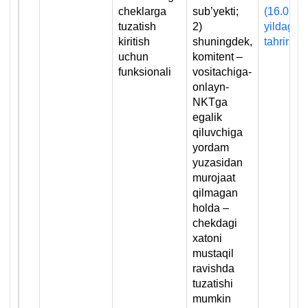
cheklarga
sub’yekti;
(16.02.2
tuzatish
2)
yildagi
kiritish
shuningdek,
tahriri)
uchun
komitent –
funksionali
vositachiga-
onlayn-
NKTga
egalik
qiluvchiga
yordam
yuzasidan
murojaat
qilmagan
holda –
chekdagi
хatoni
mustaqil
ravishda
tuzatishi
mumkin