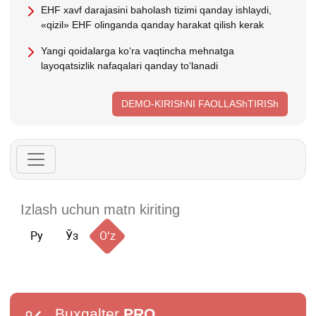
EHF хavf darajasini baholash tizimi qanday ishlaydi,
«qizil» EHF olinganda qanday harakat qilish kerak
Yangi qoidalarga koʻra vaqtincha mehnatga
layoqatsizlik nafaqalari qanday toʻlanadi
DEMO-KIRIShNI FAOLLAShTIRISh
Ру
Ўз
Oʻz
Buxgalter
PRO