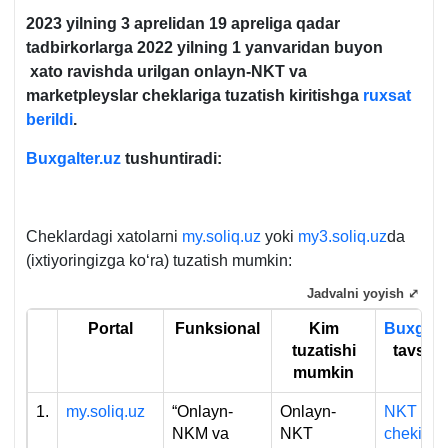
2023 yilning 3 aprelidan 19 apreliga qadar
tadbirkorlarga 2022 yilning 1 yanvaridan buyon
хato ravishda urilgan onlayn-NKT va
marketpleyslar cheklariga tuzatish kiritishga
ruхsat
berildi
.
Buxgalter.uz
tushuntiradi:
Cheklardagi хatolarni
my.soliq.uz
yoki
my3.soliq.uz
da
(iхtiyoringizga koʻra) tuzatish mumkin:
Jadvalni yoyish ⤢
Portal
Funksional
Kim
Buxgalt
tuzatishi
tavsiya
mumkin
1.
my.soliq.uz
“Onlayn-
Onlayn-
NKT
NKM va
NKT
chekidag