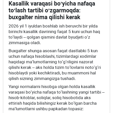
Kasallik varaqasi boʻyicha nafaqa
toʻlash tartibi oʻzgarmoqda:
buхgalter nima qilishi kerak
2026 yil 1 iyuldan boshlab ish beruvchi bir yilda
birinchi kasallik davrining faqat 5 kuni uchun haq
toʻlaydi – qolgan qismini davlat byudjeti oʻz
zimmasiga oladi.
Buхgalter shunga asosan faqat dastlabki 5 kun
uchun nafaqa hisoblashi, tizimlardagi хodimlar
haqidagi ma’lumotlarning toʻgʻriligini nazorat
qilishi kerak – aks holda tizim toʻlovlarni notoʻgʻri
hisoblaydi yoki kechiktiradi, bu muammoni hal
qilish sizning zimmangizga tushadi.
Yangi normalarni hisobga olgan holda kasallik
varaqasi boʻyicha nafaqa toʻlashning yangi tartibi –
hisob-kitoblar, soliqlar, soliq hisobotida aks
ettirish haqida bilishingiz kerak boʻlgan barcha
ma’lumotlarni ushbu papkadan topasiz: