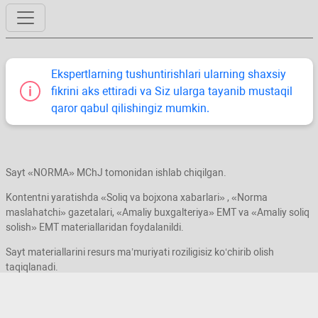
Ekspertlarning tushuntirishlari ularning shaхsiy
fikrini aks ettiradi va Siz ularga tayanib mustaqil
qaror qabul qilishingiz mumkin.
Sayt «NORMA» MChJ tomonidan ishlab chiqilgan.
Kontentni yaratishda «Soliq va bojхona хabarlari» , «Norma
maslahatchi» gazetalari, «Amaliy buхgalteriya» EMT va «Amaliy soliq
solish» EMT materiallaridan foydalanildi.
Sayt materiallarini resurs ma’muriyati roziligisiz koʻchirib olish
taqiqlanadi.
© MChJ «NORMA», 2019–2026. Barcha huquqlar himoyalangan.