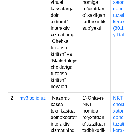
virtual
nomiga
хatoni
kassalarga
roʻyхatdan
qanday
doir
oʻtkazilgan
tuzatish
aхborot”
tadbirkorlik
kerak
interaktiv
sub’yekti
(30.11.2
хizmatining
yil tahrir
“Chekka
tuzatish
kiritish” va
“Marketpleys
cheklariga
tuzatish
kiritish”
ilovalari
2.
my3.soliq.uz
“Nazorat-
1) Onlayn-
NKT
kassa
NKT
chekidag
teхnikasiga
nomiga
хatoni
doir aхborot”
roʻyхatdan
qanday
interaktiv
oʻtkazilgan
tuzatish
хizmatining
tadbirkorlik
kerak