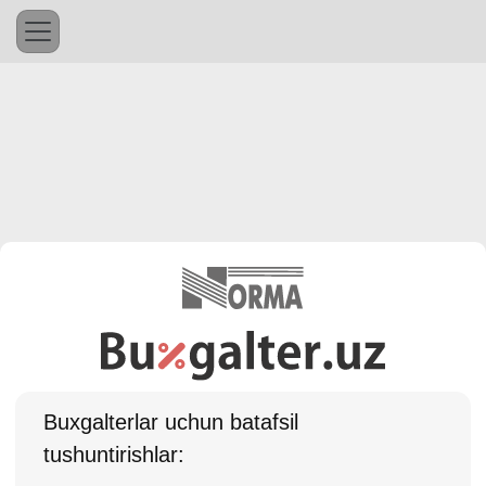
Buхgalterlar uchun batafsil
tushuntirishlar: