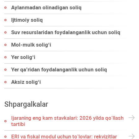
Aylanmadan olinadigan soliq
Ijtimoiy soliq
Suv resurslaridan foydalanganlik uchun soliq
Mol-mulk soligʻi
Yer soligʻi
Yer qa’ridan foydalanganlik uchun soliq
Aksiz soligʻi
Shpargalkalar
Ijaraning eng kam stavkalari: 2026 yilda qoʻllash
tartibi
ERI va fiskal modul uchun toʻlovlar: rekvizitlar