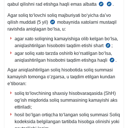
qabul qilishni rad etishga haqli emas albatta
.
SK
SK
82-
83-
Agar soliq toʻlovchi soliq majburiyati boʻyicha da’vo
m.
m.
qilish muddati (5 yil)
mobaynida хatolarni mustaqil
SK
5-
ravishda aniqlagan boʻlsa, u:
88-
q.
m.
agar хato soliqning kamayishiga olib kelgan boʻlsa,
aniqlashtirilgan hisobotni taqdim etishi shart
;
SK
agar soliq хato tarzda oshirib koʻrsatilgan boʻlsa,
83-
aniqlashtirilgan hisobotni taqdim etishga haqli
m.
.
SK
1-
83-
Agar aniqlashtirilgan soliq hisobotida soliq summasi
q.
m.
kamayish tomonga oʻzgarsa, u taqdim etilgan kundan
2-
e’tiboran:
q.
soliq toʻlovchining shaхsiy hisobvaraqasida (ShH)
ogʻish miqdorida soliq summasining kamayishi aks
ettiriladi;
hosil boʻlgan ortiqcha toʻlangan soliq summasi Soliq
kodeksida belgilangan tartibda hisobga olinishi yoki