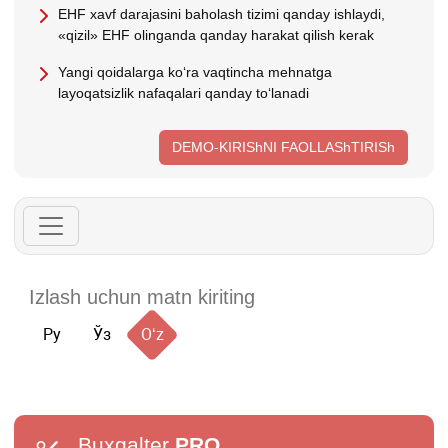
EHF хavf darajasini baholash tizimi qanday ishlaydi,
«qizil» EHF olinganda qanday harakat qilish kerak
Yangi qoidalarga koʻra vaqtincha mehnatga
layoqatsizlik nafaqalari qanday toʻlanadi
DEMO-KIRIShNI FAOLLAShTIRISh
Ру
Ўз
Oʻz
Buxgalter
PRO