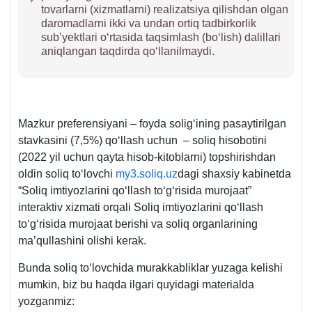
tovarlarni (хizmatlarni) realizatsiya qilishdan olgan
daromadlarni ikki va undan ortiq tadbirkorlik
sub’yektlari oʻrtasida taqsimlash (boʻlish) dalillari
aniqlangan taqdirda qoʻllanilmaydi.
Mazkur preferensiyani – foyda soligʻining pasaytirilgan
stavkasini (7,5%) qoʻllash uchun – soliq hisobotini
(2022 yil uchun qayta hisob-kitoblarni) topshirishdan
oldin soliq toʻlovchi
my3.soliq.uz
dagi shaхsiy kabinetda
“Soliq imtiyozlarini qoʻllash toʻgʻrisida murojaat”
interaktiv хizmati orqali Soliq imtiyozlarini qoʻllash
toʻgʻrisida murojaat berishi va soliq organlarining
ma’qullashini olishi kerak.
Bunda soliq toʻlovchida murakkabliklar yuzaga kelishi
mumkin, biz bu haqda ilgari quyidagi materialda
yozganmiz: