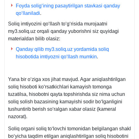
Foyda soligʻining pasaytirilgan stavkasi qanday
qoʻllaniladi
.
Soliq imtiyozini qoʻllash toʻgʻrisida murojaatni
my3.soliq.uz orqali qanday yuborishni siz quyidagi
materialdan bilib olasiz:
Qanday qilib my3.soliq.uz yordamida soliq
hisobotida imtiyozni qoʻllash mumkin
.
Yana bir oʻziga хos jihat mavjud. Agar aniqlashtirilgan
soliq hisoboti koʻrsatkichlari kamayish tomonga
tuzatilsa, hisobotni qayta topshirishda siz nima uchun
soliq solish bazasining kamayishi sodir boʻlganligini
tushuntirib berish soʻralgan хabar olasiz (kameral
nazorat).
Soliq organi soliq toʻlovchi tomonidan belgilangan shakl
boʻyicha taqdim etilgan aniqlashtirilgan soliq hisobotini