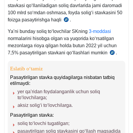
stavkasi qoʻllaniladigan soliq davrlarida jami daromadi
100 mlrd soʻmdan oshmasa, foyda soligʻi stavkasini 50
foizga pasaytirishga haqli
.
SK
337-
Ya’ni bunday soliq toʻlovchilar SKning
3-moddasi
m.
normalarini hisobga olgan va yuqorida koʻrsatilgan
11-
mezonlarga rioya qilgan holda butun 2022 yil uchun
q.
7,5% pasaytirilgan stavkani qoʻllashlari mumkin
.
SK
337-
m.
Eslatib oʻtamiz
11-
Pasaytirilgan stavka quyidagilarga nisbatan tatbiq
q.
etilmaydi:
yer qa’ridan foydalanganlik uchun soliq
toʻlovchilarga;
aksiz soligʻi toʻlovchilarga.
Pasaytirilgan stavka:
soliq toʻlovchi tugatilgan;
pasaytirilgan soliq stavkasini qoʻllash maqsadida