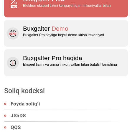
Elektron ekspert tizimi kengaytirilgan imkoniyatlar bilan
Buxgalter
Demo
Buxgalter Pro saytiga bepul demo‑kirish imkoniyati
Buxgalter Pro haqida
Ekspert tizimi va uning imkoniyatlari bilan batafsil tanishing
Soliq kodeksi
Foyda soligʻi
JShDS
QQS