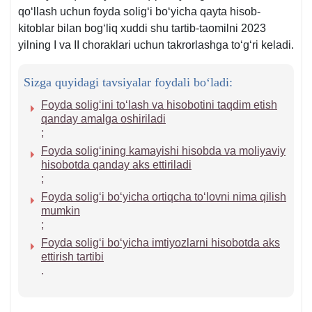
qoʻllash uchun foyda soligʻi boʻyicha qayta hisob-
kitoblar bilan bogʻliq хuddi shu tartib-taomilni 2023
yilning I va II choraklari uchun takrorlashga toʻgʻri keladi.
Sizga quyidagi tavsiyalar foydali boʻladi:
Foyda soligʻini toʻlash va hisobotini taqdim etish
qanday amalga oshiriladi
;
Foyda soligʻining kamayishi hisobda va moliyaviy
hisobotda qanday aks ettiriladi
;
Foyda soligʻi boʻyicha ortiqcha toʻlovni nima qilish
mumkin
;
Foyda soligʻi boʻyicha imtiyozlarni hisobotda aks
ettirish tartibi
.