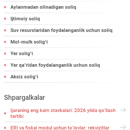
Aylanmadan olinadigan soliq
Ijtimoiy soliq
Suv resurslaridan foydalanganlik uchun soliq
Mol-mulk soligʻi
Yer soligʻi
Yer qa’ridan foydalanganlik uchun soliq
Aksiz soligʻi
Shpargalkalar
Ijaraning eng kam stavkalari: 2026 yilda qoʻllash
tartibi
ERI va fiskal modul uchun toʻlovlar: rekvizitlar