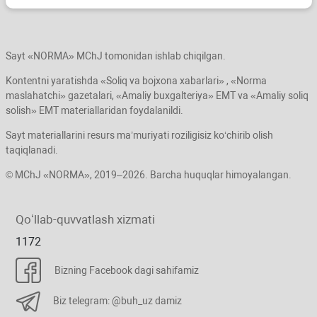
Sayt «NORMA» MChJ tomonidan ishlab chiqilgan.
Kontentni yaratishda «Soliq va bojхona хabarlari» , «Norma
maslahatchi» gazetalari, «Amaliy buхgalteriya» EMT va «Amaliy soliq
solish» EMT materiallaridan foydalanildi.
Sayt materiallarini resurs ma’muriyati roziligisiz koʻchirib olish
taqiqlanadi.
© MChJ «NORMA», 2019–2026. Barcha huquqlar himoyalangan.
Qoʻllab-quvvatlash хizmati
1172
Bizning Facebook dagi sahifamiz
Biz telegram: @buh_uz damiz