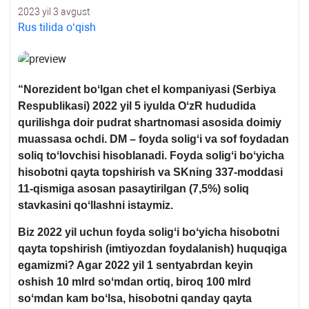
2023 yil 3 avgust
Rus tilida oʻqish
“Norezident boʻlgan chet el kompaniyasi (Serbiya
Respublikasi) 2022 yil 5 iyulda OʻzR hududida
qurilishga doir pudrat shartnomasi asosida doimiy
muassasa ochdi. DM – foyda soligʻi va sof foydadan
soliq toʻlovchisi ­­­­­hisoblanadi. Foyda soligʻi boʻyicha
hisobotni qayta topshirish va SKning 337-moddasi
11-qismiga asosan pasaytirilgan (7,5%) soliq
stavkasini qoʻllashni istaymiz.
Biz 2022 yil uchun foyda soligʻi boʻyicha hisobotni
qayta topshirish (imtiyozdan foydalanish) huquqiga
egamizmi? Agar 2022 yil 1 sentyabrdan keyin
oshish 10 mlrd soʻmdan ortiq, biroq 100 mlrd
soʻmdan kam boʻlsa, hisobotni qanday qayta