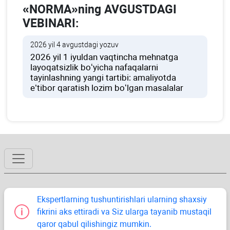
«NORMA»ning AVGUSTDAGI
VEBINARI:
2026 yil 4 avgustdagi yozuv
2026 yil 1 iyuldan vaqtincha mehnatga
layoqatsizlik boʻyicha nafaqalarni
tayinlashning yangi tartibi: amaliyotda
e’tibor qaratish lozim boʻlgan masalalar
Ekspertlarning tushuntirishlari ularning shaхsiy
fikrini aks ettiradi va Siz ularga tayanib mustaqil
qaror qabul qilishingiz mumkin.