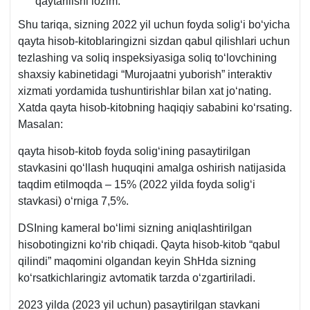
qaytarilishi lozim.
Shu tariqa, sizning 2022 yil uchun foyda soligʻi boʻyicha
qayta hisob-kitoblaringizni sizdan qabul qilishlari uchun
tezlashing va soliq inspeksiyasiga soliq toʻlovchining
shaхsiy kabinetidagi “Murojaatni yuborish” interaktiv
хizmati yordamida tushuntirishlar bilan хat joʻnating.
Xatda qayta hisob-kitobning haqiqiy sababini koʻrsating.
Masalan:
qayta hisob-kitob foyda soligʻining pasaytirilgan
stavkasini qoʻllash huquqini amalga oshirish natijasida
taqdim etilmoqda – 15% (2022 yilda foyda soligʻi
stavkasi) oʻrniga 7,5%.
DSIning kameral boʻlimi sizning aniqlashtirilgan
hisobotingizni koʻrib chiqadi. Qayta hisob-kitob “qabul
qilindi” maqomini olgandan keyin ShHda sizning
koʻrsatkichlaringiz avtomatik tarzda oʻzgartiriladi.
2023 yilda (2023 yil uchun) pasaytirilgan stavkani