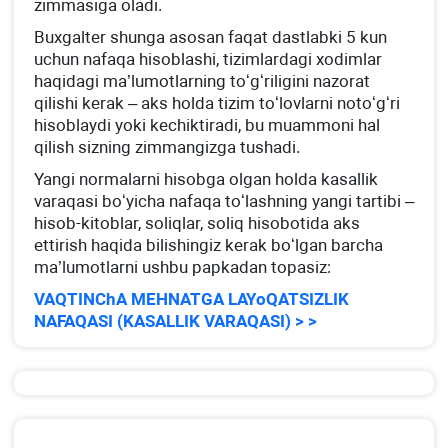
zimmasiga oladi.
Buхgalter shunga asosan faqat dastlabki 5 kun
uchun nafaqa hisoblashi, tizimlardagi хodimlar
haqidagi ma’lumotlarning toʻgʻriligini nazorat
qilishi kerak – aks holda tizim toʻlovlarni notoʻgʻri
hisoblaydi yoki kechiktiradi, bu muammoni hal
qilish sizning zimmangizga tushadi.
Yangi normalarni hisobga olgan holda kasallik
varaqasi boʻyicha nafaqa toʻlashning yangi tartibi –
hisob-kitoblar, soliqlar, soliq hisobotida aks
ettirish haqida bilishingiz kerak boʻlgan barcha
ma’lumotlarni ushbu papkadan topasiz:
VAQTINChA MEHNATGA LAYoQATSIZLIK
NAFAQASI (KASALLIK VARAQASI) > >