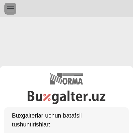
Buхgalterlar uchun batafsil
tushuntirishlar: