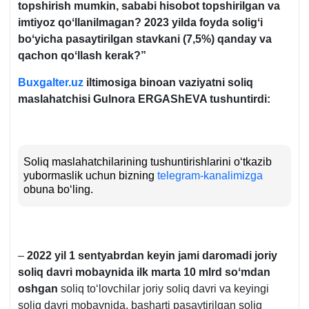
topshirish mumkin, sababi hisobot topshirilgan va
imtiyoz qoʻllanilmagan? 2023 yilda foyda soligʻi
boʻyicha pasaytirilgan stavkani (7,5%) qanday va
qachon qoʻllash kerak?”
Buxgalter.uz
iltimosiga binoan vaziyatni soliq
maslahatchisi
Gulnora ERGAShEVA tushuntirdi:
Soliq maslahatchilarining tushuntirishlarini oʻtkazib
yubormaslik uchun bizning
telegram-kanalimizga
obuna boʻling.
–
2022 yil 1 sentyabrdan keyin jami daromadi joriy
soliq davri mobaynida ilk marta 10 mlrd soʻmdan
oshgan
soliq toʻlovchilar joriy soliq davri va keyingi
soliq davri mobaynida, basharti pasaytirilgan soliq