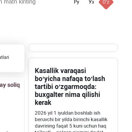
Ру
Ўз
Oʻz
tlari
Kasallik varaqasi
boʻyicha nafaqa toʻlash
ay soliq
tartibi oʻzgarmoqda:
buхgalter nima qilishi
kerak
2026 yil 1 iyuldan boshlab ish
beruvchi bir yilda birinchi kasallik
davrining faqat 5 kuni uchun haq