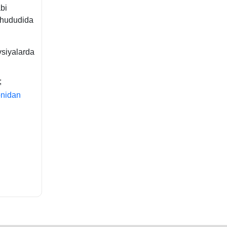
abi
 hududida
vsiyalarda
;
onidan