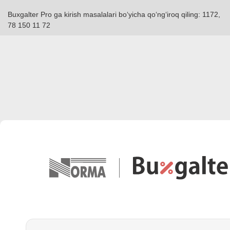
Buxgalter Pro ga kirish masalalari boʻyicha qoʻngʻiroq qiling: 1172,
78 150 11 72