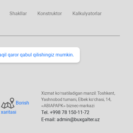
Shakllar
Konstruktor
Kalkulyatorlar
taqil qaror qabul qilishingiz mumkin.
Xizmat koʻrsatiladigan manzil: Toshkent,
Yashnobod tumani, Elbek koʻchasi, 14,
Borish
«ABIAPAPK» biznec-markazi
хaritasi
Tel. +998 78 150-11-72
E-mail: admin@buxgalter.uz