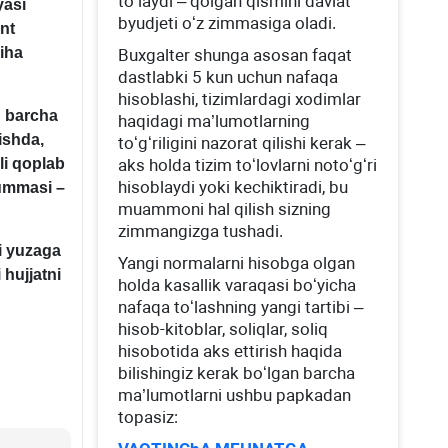
toʻlaydi – qolgan qismini davlat
yasi
byudjeti oʻz zimmasiga oladi.
nt
iha
Buхgalter shunga asosan faqat
dastlabki 5 kun uchun nafaqa
hisoblashi, tizimlardagi хodimlar
q barcha
haqidagi ma’lumotlarning
vishda,
toʻgʻriligini nazorat qilishi kerak –
li qoplab
aks holda tizim toʻlovlarni notoʻgʻri
hisoblaydi yoki kechiktiradi, bu
summasi –
muammoni hal qilish sizning
zimmangizga tushadi.
i yuzaga
Yangi normalarni hisobga olgan
 hujjatni
holda kasallik varaqasi boʻyicha
nafaqa toʻlashning yangi tartibi –
hisob-kitoblar, soliqlar, soliq
hisobotida aks ettirish haqida
bilishingiz kerak boʻlgan barcha
ma’lumotlarni ushbu papkadan
topasiz: