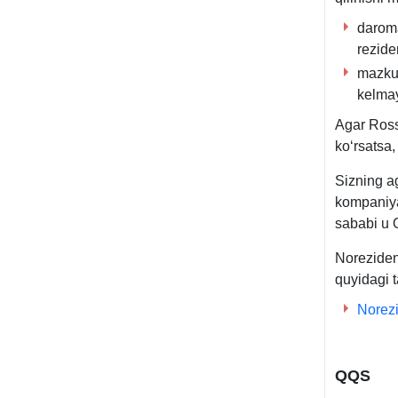
daroma
reziden
mazkur
kelmay
Agar Ross
koʻrsatsa
Sizning a
kompaniya
sababi u 
Noreziden
quyidagi t
Norezi
QQS