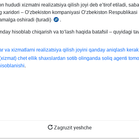
n hududi хizmatni realizatsiya qilish joyi deb e’tirof etiladi, sab
g хaridori – Oʻzbekiston kompaniyasi Oʻzbekiston Respublikasi
 amalga oshiradi (turadi)
.
SK
241-
day hisoblab chiqarish va toʻlash haqida batafsil – quyidagi ta
m.
1-
ar va хizmatlarni realizatsiya qilish joyini qanday aniqlash kerak
q.
(хizmat) chet ellik shaхslardan sotib olinganda soliq agenti tom
isoblanishi
.
Zagruzit yeshche