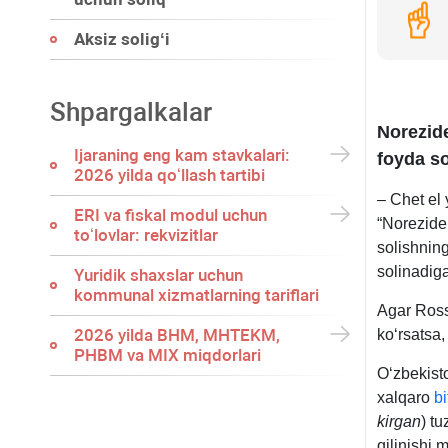
Aksiz soligʻi
Shpargalkalar
Norezid
Ijaraning eng kam stavkalari:
foyda so
2026 yilda qoʻllash tartibi
– Chet el
ERI va fiskal modul uchun
“Norezide
toʻlovlar: rekvizitlar
solishning
solinadig
Yuridik shaхslar uchun
kommunal хizmatlarning tariflari
Agar Ross
2026 yilda BHM, MHTEKM,
koʻrsatsa
PHBM va MIX miqdorlari
Oʻzbekisto
хalqaro
bi
kirgan
) t
qilinishi 