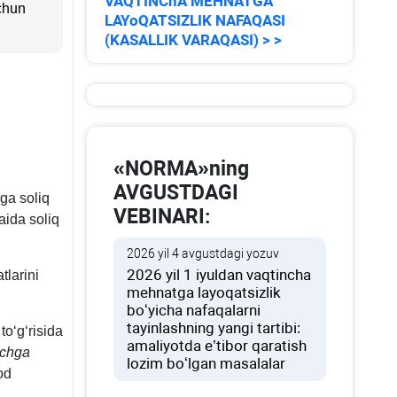
VAQTINChA MEHNATGA
uchun
LAYoQATSIZLIK NAFAQASI
(KASALLIK VARAQASI) > >
«NORMA»ning
i
AVGUSTDAGI
ga soliq
VEBINARI:
aida soliq
2026 yil 4 avgustdagi yozuv
2026 yil 1 iyuldan vaqtincha
tlarini
mehnatga layoqatsizlik
boʻyicha nafaqalarni
tayinlashning yangi tartibi:
toʻgʻrisida
amaliyotda e’tibor qaratish
uchga
lozim boʻlgan masalalar
od