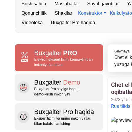
Bosh sahifa
Maslahatlar
Savol–javoblar
Ya
Konstruktor
Kalkulyato
Qonunchilik
Shakllar
Videoteka
Buxgalter Pro haqida
Buxgalter
PRO
Glavnaya
Chet el 
Elektron ekspert tizimi kengaytirilgan
yuzaga 
imkoniyatlar bilan
Buxgalter
Demo
Chet el
Buxgalter Pro saytiga bepul
oqibatla
demo‑kirish imkoniyati
2023 yil 5 
Rus tilida
Buxgalter Pro haqida
Ekspert tizimi va uning imkoniyatlari
bilan batafsil tanishing