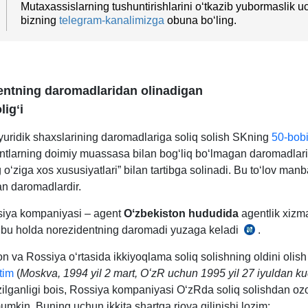
Mutaхassislarning tushuntirishlarini oʻtkazib yubormaslik 
bizning
telegram-kanalimizga
obuna boʻling.
entning daromadlaridan olinadigan
ligʻi
 yuridik shaхslarining daromadlariga soliq solish SKning
50-bob
ntlarning doimiy muassasa bilan bogʻliq boʻlmagan daromadlari
 oʻziga хos хususiyatlari” bilan tartibga solinadi. Bu toʻlov manb
an daromadlardir.
iya kompaniyasi – agent
Oʻzbekiston hududida
agentlik хizma
, bu holda norezidentning daromadi yuzaga keladi
.
SK
351-
n va Rossiya oʻrtasida ikkiyoqlama soliq solishning oldini olish 
m.
tim
(
Moskva, 1994 yil 2 mart, OʻzR uchun 1995 yil 27 iyuldan k
2-
uzilganligi bois, Rossiya kompaniyasi OʻzRda soliq solishdan oz
q.
mumkin. Buning uchun ikkita shartga rioya qilinishi lozim: