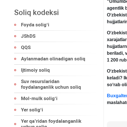
“Umumbelg
agentlik 
Soliq kodeksi
Oʻzbekis
h
ujjatlari
Foyda soligʻi
Oʻzbekist
JShDS
хarajatla
hujjatlar
QQS
beriladi,
Aylanmadan olinadigan soliq
1 200 rubl
Ijtimoiy soliq
Oʻzbekis
keladi? I
Suv resurslaridan
soʻrab ol
foydalanganlik uchun soliq
Buxgalter
Mol-mulk soligʻi
maslahatc
Yer soligʻi
Yer qa’ridan foydalanganlik
uchun soliq