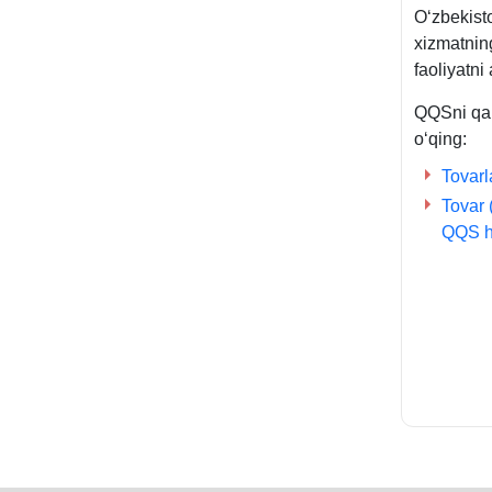
Oʻzbekisto
хizmatnin
faoliyatni
QQSni qan
oʻqing:
Tovarl
Tovar 
QQS h