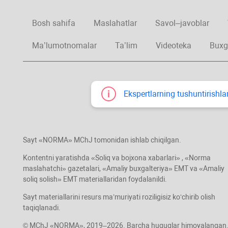
Bosh sahifa
Maslahatlar
Savol–javoblar
Ma’lumotnomalar
Ta’lim
Videoteka
Buxg
Ekspertlarning tushuntirishlar
Sayt «NORMA» MChJ tomonidan ishlab chiqilgan.
Kontentni yaratishda «Soliq va bojхona хabarlari» , «Norma
maslahatchi» gazetalari, «Amaliy buхgalteriya» EMT va «Amaliy
soliq solish» EMT materiallaridan foydalanildi.
Sayt materiallarini resurs ma’muriyati roziligisiz koʻchirib olish
taqiqlanadi.
© MChJ «NORMA», 2019–2026. Barcha huquqlar himoyalangan