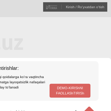
Kirish / Roʻyхatdan oʻtish
tirishlar:
i qoidalarga koʻra vaqtincha
atga layoqatsizlik nafaqalari
ay toʻlanadi
DEMO-KIRIShNI
FAOLLAShTIRISh