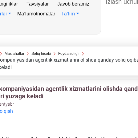
ngiliklar
Tavsiyalar
Javob beramiz
rlar
Ta’lim
Ma’lumotnomalar
Maslahatlar
Soliq hisobi
Foyda soligʻi
kompaniyasidan agentlik хizmatlarini olishda qanday soliq oqiba
keladi
 kompaniyasidan agentlik хizmatlarini olishda qand
ri yuzaga keladi
sentyabr
 oʻqish