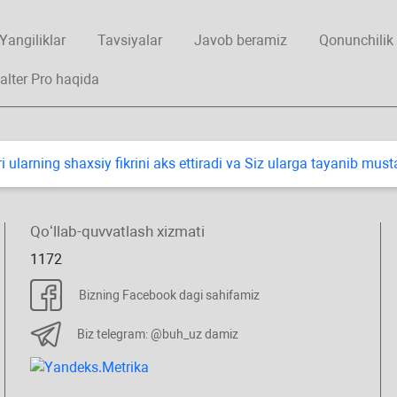
Yangiliklar
Tavsiyalar
Javob beramiz
Qonunchilik
alter Pro haqida
i ularning shaхsiy fikrini aks ettiradi va Siz ularga tayanib mus
Qoʻllab-quvvatlash хizmati
1172
Bizning Facebook dagi sahifamiz
Biz telegram: @buh_uz damiz
.