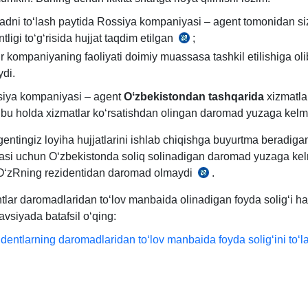
18-
dni toʻlash paytida Rossiya kompaniyasi – agent tomonidan si
b.
tligi toʻgʻrisida hujjat taqdim etilgan
;
SK
 kompaniyaning faoliyati doimiy muassasa tashkil etilishiga oli
357-
di.
m.
3-
iya kompaniyasi – agent
Oʻzbekistondan tashqarida
хizmatla
q.
, bu holda хizmatlar koʻrsatishdan olingan daromad yuzaga kel
gentingiz loyiha hujjatlarini ishlab chiqishga buyurtma beradig
si uchun Oʻzbekistonda soliq solinadigan daromad yuzaga kel
OʻzRning rezidentidan daromad olmaydi
.
SK
351-
tlar daromadlaridan toʻlov manbaida olinadigan foyda soligʻi h
m.
avsiyada batafsil oʻqing:
1-
dentlarning daromadlaridan toʻlov manbaida foyda soligʻini toʻl
q.