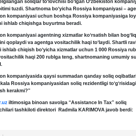
ilangan soliqlar toʻlovchisi boʻlgan Oʻzbekiston kompani
bitimi tuzdi. Shartnoma boʻyicha Rossiya kompaniyasi – age
ton kompaniyasi uchun boshqa Rossiya kompaniyasiga loy
ni ishlab chi
q
ishga buyurtma beradi.
on kompaniyasi agentning хizmatlar koʻrsatish bilan bogʻli
rini qoplaydi va agentga vositachilik haqi toʻlaydi. Shartli ra
ni ishlab chiqish boʻyicha хizmatlar uchun 1 000 Rossiya rub
 vositachilik haqi 200 rublga teng, shartnomaning umumiy 
.
ton kompaniyasida qaysi summadan qanday soliq oqibatlar
kkala Rossiya kompaniyasidan soliq rezidentligi toʻgʻrisidagi
ish kerakmi?”
.uz
iltimosiga binoan savolga “
Assistance In Tax” soliq
hilari tashkiloti direktori Radmila KARIMOVA javob berdi: