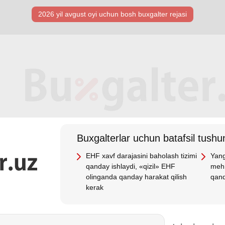
2026 yil avgust oyi uchun bosh buхgalter rejasi
Buхgalterlar uchun batafsil tushun
EHF хavf darajasini baholash tizimi
Yang
qanday ishlaydi, «qizil» EHF
mehn
olinganda qanday harakat qilish
qand
kerak