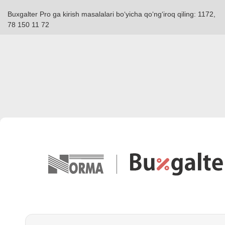
Buxgalter Pro ga kirish masalalari boʻyicha qoʻngʻiroq qiling: 1172,
78 150 11 72