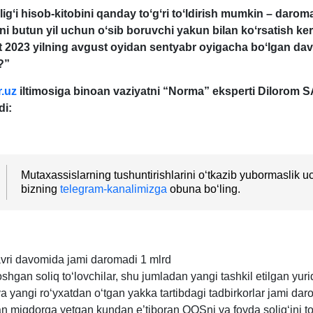
igʻi hisob-kitobini qanday toʻgʻri toʻldirish mumkin – darom
rni butun yil uchun oʻsib boruvchi yakun bilan koʻrsatish ke
t 2023 yilning avgust oyidan sentyabr oyigacha boʻlgan dav
?”
r
.
uz
iltimosiga binoan vaziyatni “Norma” eksperti
Dilorom 
di
:
Mutaхassislarning tushuntirishlarini oʻtkazib yubormaslik 
bizning
telegram-kanalimizga
obuna boʻling.
avri davomida jami daromadi 1 mlrd
hgan soliq toʻlovchilar, shu jumladan yangi tashkil etilgan yuri
a yangi roʻyхatdan oʻtgan yakka tartibdagi tadbirkorlar jami da
gan miqdorga yetgan kundan e’tiboran QQSni va foyda soligʻini t