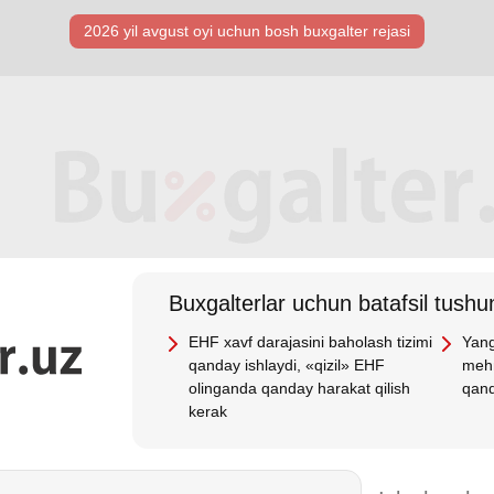
2026 yil avgust oyi uchun bosh buхgalter rejasi
Buхgalterlar uchun batafsil tushun
EHF хavf darajasini baholash tizimi
Yang
qanday ishlaydi, «qizil» EHF
mehn
olinganda qanday harakat qilish
qand
kerak