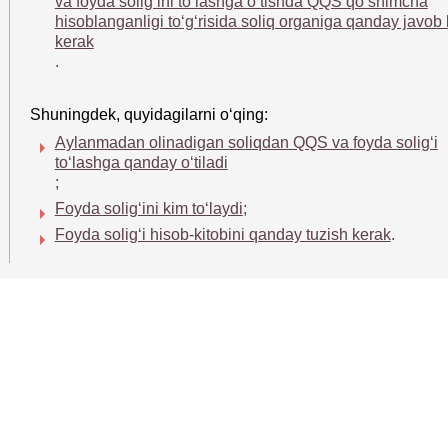
va foyda soligʻini toʻlashga oʻtishda QQS qoʻshimcha
hisoblanganligi toʻgʻrisida soliq organiga qanday javob 
kerak
.
Shuningdek, quyidagilarni oʻqing:
Aylanmadan olinadigan soliqdan QQS va foyda soligʻi
toʻlashga qanday oʻtiladi
;
Foyda soligʻini kim toʻlaydi
;
Foyda soligʻi hisob-kitobini qanday tuzish kerak
.