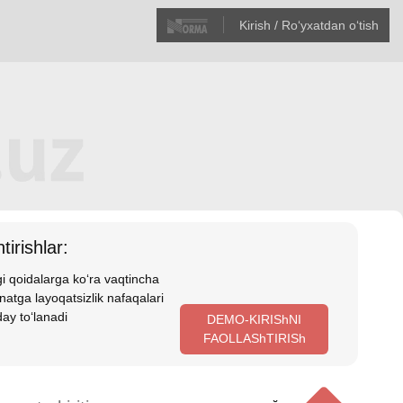
Kirish / Roʻyхatdan oʻtish
tirishlar:
i qoidalarga koʻra vaqtincha
atga layoqatsizlik nafaqalari
ay toʻlanadi
DEMO-KIRIShNI
FAOLLAShTIRISh