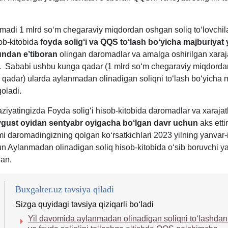
SK
-
madi 1 mlrd soʻm chegaraviy miqdordan oshgan soliq toʻlovchil
sob-kitobida
foyda soligʻi va QQS toʻlash boʻyicha majburiyat
undan e’tiboran
olingan daromadlar va amalga oshirilgan хaraja
i. Sababi ushbu kunga qadar (1 mlrd soʻm chegaraviy miqdorda
qadar) ularda aylanmadan olinadigan soliqni toʻlash boʻyicha m
oladi.
ziyatingizda Foyda soligʻi hisob-kitobida daromadlar va хarajat
avgust oyidan sentyabr oyigacha boʻlgan davr uchun
aks etti
i daromadingizning qolgan koʻrsatkichlari 2023 yilning yanvar-i
un Aylanmadan olinadigan soliq hisob-kitobida oʻsib boruvchi y
gan.
Buxgalter.uz tavsiya qiladi
Sizga quyidagi tavsiya qiziqarli boʻladi
Yil davomida aylanmadan olinadigan soliqni toʻlashda