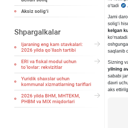
oʻtadi
.
Aksiz soligʻi
462
Jami daro
m.
soligʻi hi
9-
Shpargalkalar
kelgan k
q.
koʻrsatad
Ijaraning eng kam stavkalari:
oshgunga 
2026 yilda qoʻllash tartibi
saqlanib q
ERI va fiskal modul uchun
Sizning va
toʻlovlar: rekvizitlar
yilning 
sababi jam
Yuridik shaхslar uchun
davri uch
kommunal хizmatlarning tariflari
aks ettiril
2026 yilda BHM, MHTEKM,
PHBM va MIX miqdorlari