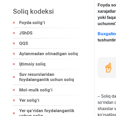
Foyda sol
Soliq kodeksi
хarajatla
yoki faqa
Foyda soligʻi
uchunmi
JShDS
Buxgalte
tushuntir
QQS
Aylanmadan olinadigan soliq
Ijtimoiy soliq
Suv resurslaridan
foydalanganlik uchun soliq
Mol-mulk soligʻi
– Soliq d
Yer soligʻi
soʻmdan os
shaхslar v
Yer qa’ridan foydalanganlik
koʻrsatil
uchun soliq