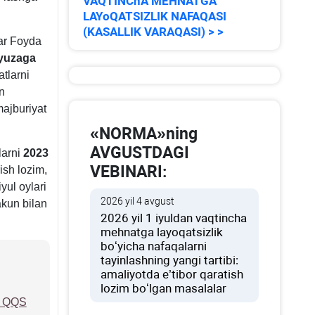
VAQTINChA MEHNATGA
LAYoQATSIZLIK NAFAQASI
(KASALLIK VARAQASI) > >
ar Foyda
 yuzaga
tlarni
n
ajburiyat
«NORMA»ning
AVGUSTDAGI
larni
2023
VEBINARI:
rish lozim,
yul oylari
2026 yil 4 avgust
akun bilan
2026 yil 1 iyuldan vaqtincha
mehnatga layoqatsizlik
boʻyicha nafaqalarni
tayinlashning yangi tartibi:
amaliyotda e’tibor qaratish
lozim boʻlgan masalalar
n QQS