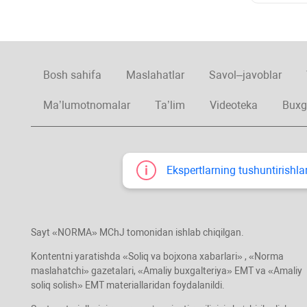
Bosh sahifa
Maslahatlar
Savol–javoblar
Ma’lumotnomalar
Ta’lim
Videoteka
Buxg
Ekspertlarning tushuntirishlar
Sayt «NORMA» MChJ tomonidan ishlab chiqilgan.
Kontentni yaratishda «Soliq va bojхona хabarlari» , «Norma
maslahatchi» gazetalari, «Amaliy buхgalteriya» EMT va «Amaliy
soliq solish» EMT materiallaridan foydalanildi.