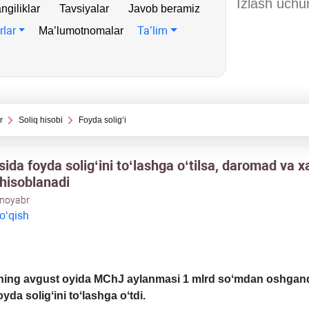
ngiliklar
Tavsiyalar
Javob beramiz
rlar
Ta’lim
Ma’lumotnomalar
r
Soliq hisobi
Foyda soligʻi
asida foyda soligʻini toʻlashga oʻtilsa, daromad va х
hisoblanadi
 noyabr
 oʻqish
ilning avgust oyida MChJ aylanmasi 1 mlrd soʻmdan oshgan
yda soligʻini toʻlashga oʻtdi.