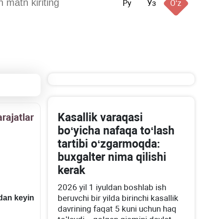
Ру
Ўз
Oʻz
Kasallik varaqasi
arajatlar
boʻyicha nafaqa toʻlash
tartibi oʻzgarmoqda:
buхgalter nima qilishi
kerak
2026 yil 1 iyuldan boshlab ish
beruvchi bir yilda birinchi kasallik
dan keyin
davrining faqat 5 kuni uchun haq