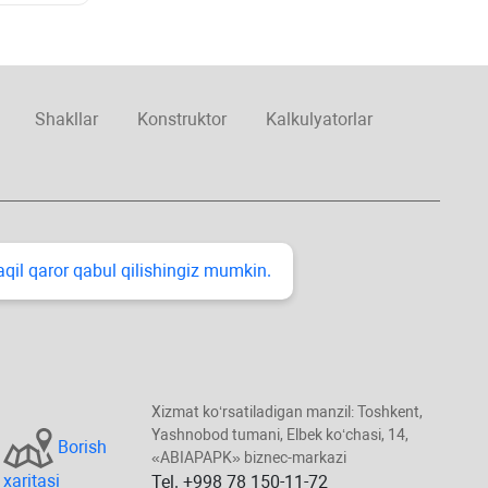
Shakllar
Konstruktor
Kalkulyatorlar
taqil qaror qabul qilishingiz mumkin.
Xizmat koʻrsatiladigan manzil: Toshkent,
Yashnobod tumani, Elbek koʻchasi, 14,
Borish
«ABIAPAPK» biznec-markazi
хaritasi
Tel. +998 78 150-11-72