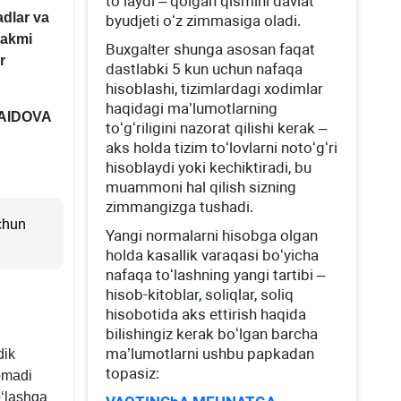
toʻlaydi – qolgan qismini davlat
adlar va
byudjeti oʻz zimmasiga oladi.
rakmi
Buхgalter shunga asosan faqat
r
dastlabki 5 kun uchun nafaqa
hisoblashi, tizimlardagi хodimlar
haqidagi ma’lumotlarning
SAIDOVA
toʻgʻriligini nazorat qilishi kerak –
aks holda tizim toʻlovlarni notoʻgʻri
hisoblaydi yoki kechiktiradi, bu
muammoni hal qilish sizning
zimmangizga tushadi.
uchun
Yangi normalarni hisobga olgan
holda kasallik varaqasi boʻyicha
nafaqa toʻlashning yangi tartibi –
hisob-kitoblar, soliqlar, soliq
hisobotida aks ettirish haqida
bilishingiz kerak boʻlgan barcha
ma’lumotlarni ushbu papkadan
dik
topasiz:
romadi
oʻlashga