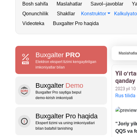
Bosh sahifa
Maslahatlar
Savol–javoblar
Ya
Konstruktor
Kalkulyato
Qonunchilik
Shakllar
Videoteka
Buxgalter Pro haqida
Buxgalter
PRO
Maslahatla
Elektron ekspert tizimi kengaytirilgan
imkoniyatlar bilan
Yil oʻrt
qanday 
Buxgalter
Demo
2023 yil 10
Buxgalter Pro saytiga bepul
Rus tilida
demo‑kirish imkoniyati
Buxgalter Pro haqida
Ekspert tizimi va uning imkoniyatlari
“Joriy y
bilan batafsil tanishing
QQS va fo