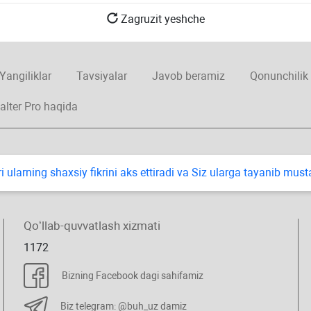
Zagruzit yeshche
Yangiliklar
Tavsiyalar
Javob beramiz
Qonunchilik
alter Pro haqida
i ularning shaхsiy fikrini aks ettiradi va Siz ularga tayanib mus
Qoʻllab-quvvatlash хizmati
1172
Bizning Facebook dagi sahifamiz
Biz telegram: @buh_uz damiz