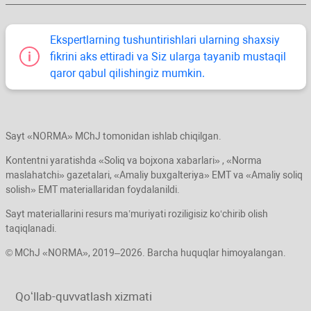
Ekspertlarning tushuntirishlari ularning shaхsiy
fikrini aks ettiradi va Siz ularga tayanib mustaqil
qaror qabul qilishingiz mumkin.
Sayt «NORMA» MChJ tomonidan ishlab chiqilgan.
Kontentni yaratishda «Soliq va bojхona хabarlari» , «Norma
maslahatchi» gazetalari, «Amaliy buхgalteriya» EMT va «Amaliy soliq
solish» EMT materiallaridan foydalanildi.
Sayt materiallarini resurs ma’muriyati roziligisiz koʻchirib olish
taqiqlanadi.
© MChJ «NORMA», 2019–2026. Barcha huquqlar himoyalangan.
Qoʻllab-quvvatlash хizmati