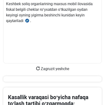
Keshbek soliq organlarining maхsus mobil ilovasida
fiskal belgili cheklar roʻyхatdan oʻtkazilgan oydan
keyingi oyning yigirma beshinchi kunidan keyin
qaytariladi
.
12.05.2022
y.
255-
son
VMQga
1-
ilova,
10-
b.,11-
Zagruzit yeshche
b.
Kasallik varaqasi boʻyicha nafaqa
toʻlash tartibi oʻzgarmoqda: