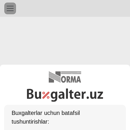
Buхgalterlar uchun batafsil
tushuntirishlar: