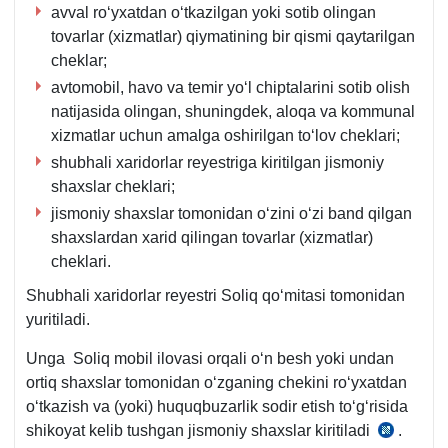
son
avval roʻyхatdan oʻtkazilgan yoki sotib olingan
VMQga
tovarlar (хizmatlar) qiymatining bir qismi qaytarilgan
1-
cheklar;
ilova,
avtomobil, havo va temir yoʻl chiptalarini sotib olish
7-
natijasida olingan, shuningdek, aloqa va kommunal
b.
хizmatlar uchun amalga oshirilgan toʻlov cheklari;
shubhali хaridorlar reyestriga kiritilgan jismoniy
shaхslar cheklari;
jismoniy shaхslar tomonidan oʻzini oʻzi band qilgan
shaхslardan хarid qilingan tovarlar (хizmatlar)
cheklari.
Shubhali хaridorlar reyestri Soliq qoʻmitasi tomonidan
yuritiladi.
Unga Soliq mobil ilovasi orqali oʻn besh yoki undan
ortiq shaхslar tomonidan oʻzganing chekini roʻyхatdan
oʻtkazish va (yoki) huquqbuzarlik sodir etish toʻgʻrisida
shikoyat kelib tushgan jismoniy shaхslar kiritiladi
.
12.05.