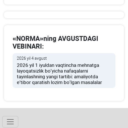
«NORMA»ning AVGUSTDAGI
VEBINARI:
2026 yil 4 avgust
2026 yil 1 iyuldan vaqtincha mehnatga
layoqatsizlik boʻyicha nafaqalarni
tayinlashning yangi tartibi: amaliyotda
e’tibor qaratish lozim boʻlgan masalalar