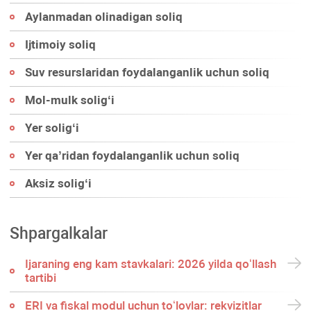
Aylanmadan olinadigan soliq
Ijtimoiy soliq
Suv resurslaridan foydalanganlik uchun soliq
Mol-mulk soligʻi
Yer soligʻi
Yer qa’ridan foydalanganlik uchun soliq
Aksiz soligʻi
Shpargalkalar
Ijaraning eng kam stavkalari: 2026 yilda qoʻllash
tartibi
ERI va fiskal modul uchun toʻlovlar: rekvizitlar