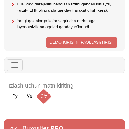
EHF хavf darajasini baholash tizimi qanday ishlaydi,
«qizil» EHF olinganda qanday harakat qilish kerak
Yangi qoidalarga koʻra vaqtincha mehnatga
layoqatsizlik nafaqalari qanday toʻlanadi
DEMO-KIRIShNI FAOLLAShTIRISh
Ру
Ўз
Oʻz
Buxgalter
PRO