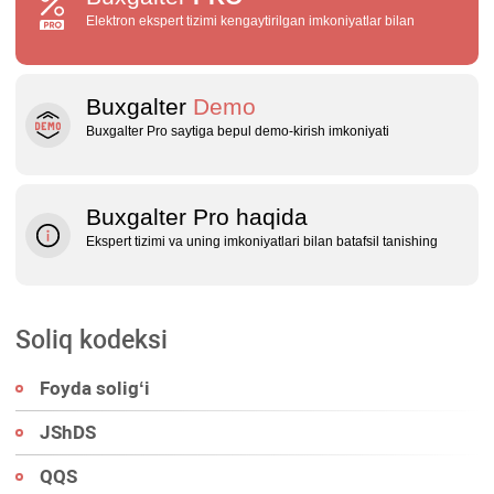
Elektron ekspert tizimi kengaytirilgan imkoniyatlar bilan
Buxgalter
Demo
Buxgalter Pro saytiga bepul demo‑kirish imkoniyati
Buxgalter Pro haqida
Ekspert tizimi va uning imkoniyatlari bilan batafsil tanishing
Soliq kodeksi
Foyda soligʻi
JShDS
QQS