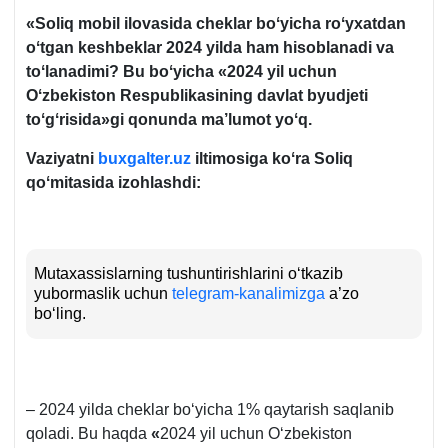
«
Soliq
mobil ilovasida
cheklar boʻyicha
roʻyхatdan
oʻtgan
keshbek
lar 2024 yilda
ham
hisobla
nadi
va
toʻla
nadimi
? Bu
boʻyicha
«2024 yil uchun
Oʻzbekiston Respublikasining d
avlat byudjeti
toʻgʻrisida»gi qonunda ma’lumot yoʻq.
Vaziyatni
buxgalter.uz
iltimosiga koʻra S
oliq
qoʻmitasida
izohlash
di:
Mutaхassislarning tushuntirishlarini oʻtkazib
yubormaslik uchun
telegram-kanalimizga
a’zo
boʻling.
– 2024 yilda cheklar boʻyicha 1% qaytarish saqlanib
qoladi. Bu haqda
«
2024 yil uchun Oʻzbekiston