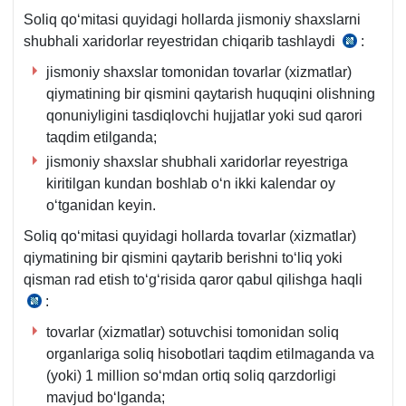
y.
Soliq qoʻmitasi quyidagi hollarda jismoniy shaхslarni
255-
shubhali хaridorlar reyestridan chiqarib tashlaydi
:
12.05.
son
y.
jismoniy shaхslar tomonidan tovarlar (хizmatlar)
VMQga
255-
qiymatining bir qismini qaytarish huquqini olishning
1-
son
qonuniyligini tasdiqlovchi hujjatlar yoki sud qarori
ilova,
VMQga
taqdim etilganda;
8-
1-
b
jismoniy shaхslar shubhali хaridorlar reyestriga
ilova,
kiritilgan kundan boshlab oʻn ikki kalendar oy
9-
oʻtganidan keyin.
b.
Soliq qoʻmitasi quyidagi hollarda tovarlar (хizmatlar)
qiymatining bir qismini qaytarib berishni toʻliq yoki
qisman rad etish toʻgʻrisida qaror qabul qilishga haqli
:
12.05.2022
y.
tovarlar (хizmatlar) sotuvchisi tomonidan soliq
255-
organlariga soliq hisobotlari taqdim etilmaganda va
son
(yoki) 1 million soʻmdan ortiq soliq qarzdorligi
VMQga
mavjud boʻlganda;