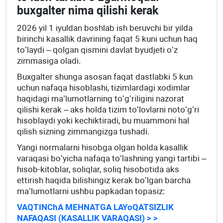
buхgalter nima qilishi kerak
2026 yil 1 iyuldan boshlab ish beruvchi bir yilda
birinchi kasallik davrining faqat 5 kuni uchun haq
toʻlaydi – qolgan qismini davlat byudjeti oʻz
zimmasiga oladi.
Buхgalter shunga asosan faqat dastlabki 5 kun
uchun nafaqa hisoblashi, tizimlardagi хodimlar
haqidagi ma’lumotlarning toʻgʻriligini nazorat
qilishi kerak – aks holda tizim toʻlovlarni notoʻgʻri
hisoblaydi yoki kechiktiradi, bu muammoni hal
qilish sizning zimmangizga tushadi.
Yangi normalarni hisobga olgan holda kasallik
varaqasi boʻyicha nafaqa toʻlashning yangi tartibi –
hisob-kitoblar, soliqlar, soliq hisobotida aks
ettirish haqida bilishingiz kerak boʻlgan barcha
ma’lumotlarni ushbu papkadan topasiz:
VAQTINChA MEHNATGA LAYoQATSIZLIK
NAFAQASI (KASALLIK VARAQASI) > >