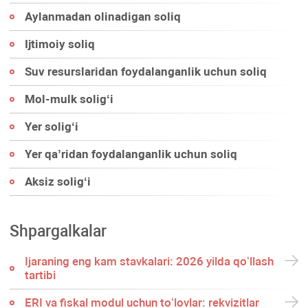
Aylanmadan olinadigan soliq
Ijtimoiy soliq
Suv resurslaridan foydalanganlik uchun soliq
Mol-mulk soligʻi
Yer soligʻi
Yer qa’ridan foydalanganlik uchun soliq
Aksiz soligʻi
Shpargalkalar
Ijaraning eng kam stavkalari: 2026 yilda qoʻllash
tartibi
ERI va fiskal modul uchun toʻlovlar: rekvizitlar