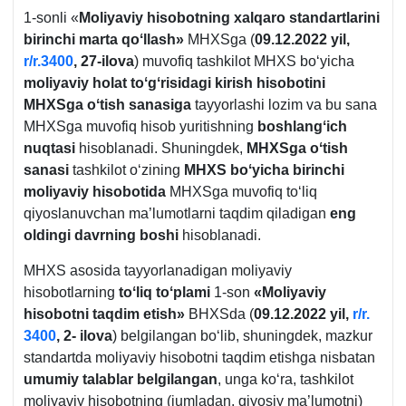
1-sonli «
Moliyaviy hisobotning хalqaro standartlarini
birinchi marta qoʻllash»
MHXSga (
09.12.2022 yil,
r/r.3400
, 27-ilova
) muvofiq tashkilot MHXS boʻyicha
moliyaviy holat toʻgʻrisidagi kirish hisobotini
MHXSga oʻtish sanasiga
tayyorlashi lozim va bu sana
MHXSga muvofiq hisob yuritishning
boshlangʻich
nuqtasi
hisoblanadi. Shuningdek,
MHXSga oʻtish
sanasi
tashkilot oʻzining
MHXS boʻyicha birinchi
moliyaviy hisobotida
MHXSga muvofiq toʻliq
qiyoslanuvchan ma’lumotlarni taqdim qiladigan
eng
oldingi davrning boshi
hisoblanadi.
MHXS asosida tayyorlanadigan moliyaviy
hisobotlarning
toʻliq toʻplami
1-son
«Moliyaviy
hisobotni taqdim etish»
BHXSda (
09.12.2022 yil,
r/r.
3400
, 2- ilova
) belgilangan boʻlib, shuningdek, mazkur
standartda moliyaviy hisobotni taqdim etishga nisbatan
umumiy talablar belgilangan
, unga koʻra, tashkilot
moliyaviy hisobotning (jumladan, qiyosiy ma’lumotni)