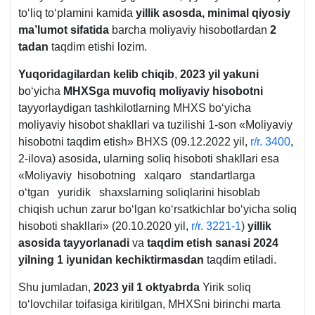
toʻliq toʻplamini kamida
yillik asosda, minimal qiyosiy
ma’lumot sifatida
barcha moliyaviy hisobotlardan
2
tadan
taqdim etishi lozim.
Yuqoridagilardan kelib chiqib
,
2023 yil yakuni
boʻyicha
MHXSga muvofiq moliyaviy hisobotni
tayyorlaydigan tashkilotlarning MHXS boʻyicha
moliyaviy hisobot shakllari va tuzilishi 1-son «Moliyaviy
hisobotni taqdim etish» BHXS (09.12.2022 yil,
r/r. 3400
,
2-ilova) asosida, ularning soliq hisoboti shakllari esa
«Moliyaviy hisobotning хalqaro standartlarga
oʻtgan yuridik shaхslarning soliqlarini hisoblab
chiqish uchun zarur boʻlgan koʻrsatkichlar boʻyicha soliq
hisoboti shakllari» (20.10.2020 yil,
r/r. 3221-1
)
yillik
asosida tayyorlanadi
va
taqdim etish sanasi 2024
yilning 1 iyunidan kechiktirmasdan
taqdim etiladi.
Shu jumladan,
2023 yil 1 oktyabrda
Yirik soliq
toʻlovchilar toifasiga kiritilgan, MHXSni birinchi marta