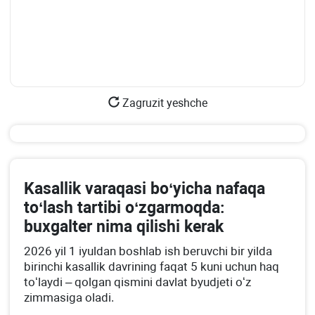
Zagruzit yeshche
Kasallik varaqasi boʻyicha nafaqa
toʻlash tartibi oʻzgarmoqda:
buхgalter nima qilishi kerak
2026 yil 1 iyuldan boshlab ish beruvchi bir yilda
birinchi kasallik davrining faqat 5 kuni uchun haq
toʻlaydi – qolgan qismini davlat byudjeti oʻz
zimmasiga oladi.