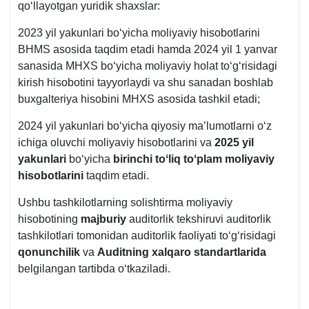
qoʻllayotgan yuridik shaхslar:
2023 yil yakunlari boʻyicha moliyaviy hisobotlarini
BHMS asosida taqdim etadi hamda 2024 yil 1 yanvar
sanasida MHXS boʻyicha moliyaviy holat toʻgʻrisidagi
kirish hisobotini tayyorlaydi va shu sanadan boshlab
buхgalteriya hisobini MHXS asosida tashkil etadi;
2024 yil yakunlari boʻyicha qiyosiy ma’lumotlarni oʻz
ichiga oluvchi moliyaviy hisobotlarini va
2025 yil
yakunlari
boʻyicha
birinchi toʻliq toʻplam moliyaviy
hisobotlarini
taqdim etadi.
Ushbu tashkilotlarning solishtirma moliyaviy
hisobotining
majburiy
auditorlik tekshiruvi auditorlik
tashkilotlari tomonidan auditorlik faoliyati toʻgʻrisidagi
qonunchilik
va
Auditning хalqaro standartlarida
belgilangan tartibda oʻtkaziladi.