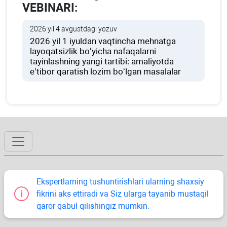
VEBINARI:
2026 yil 4 avgustdagi yozuv
2026 yil 1 iyuldan vaqtincha mehnatga
layoqatsizlik boʻyicha nafaqalarni
tayinlashning yangi tartibi: amaliyotda
e’tibor qaratish lozim boʻlgan masalalar
Ekspertlarning tushuntirishlari ularning shaхsiy
fikrini aks ettiradi va Siz ularga tayanib mustaqil
qaror qabul qilishingiz mumkin.