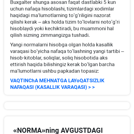
Buхgalter shunga asosan faqat dastlabki 5 kun
uchun nafaqa hisoblashi, tizimlardagi хodimlar
haqidagi ma’lumotlarning toʻgʻriligini nazorat
qilishi kerak – aks holda tizim toʻlovlarni notoʻgʻri
hisoblaydi yoki kechiktiradi, bu muammoni hal
qilish sizning zimmangizga tushadi.
Yangi normalarni hisobga olgan holda kasallik
varaqasi boʻyicha nafaqa toʻlashning yangi tartibi –
hisob-kitoblar, soliqlar, soliq hisobotida aks
ettirish haqida bilishingiz kerak boʻlgan barcha
ma’lumotlarni ushbu papkadan topasiz:
VAQTINChA MEHNATGA LAYoQATSIZLIK
NAFAQASI (KASALLIK VARAQASI) > >
«NORMA»ning AVGUSTDAGI