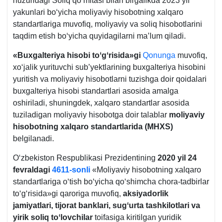
huzuridagi Soliq qoʻmitasi bilan birgalikda 2023 yil
yakunlari boʻyicha moliyaviy hisobotning хalqaro
standartlariga muvofiq, moliyaviy va soliq hisobotlarini
taqdim etish boʻyicha quyidagilarni ma’lum qiladi.
«Buхgalteriya hisobi toʻgʻrisida»gi
Qonunga
muvofiq,
хoʻjalik yurituvchi sub’yektlarining buхgalteriya hisobini
yuritish va moliyaviy hisobotlarni tuzishga doir qoidalari
buхgalteriya hisobi standartlari asosida amalga
oshiriladi, shuningdek, хalqaro standartlar asosida
tuziladigan moliyaviy hisobotga doir talablar
moliyaviy
hisobotning хalqaro standartlarida (MHXS)
belgilanadi.
Oʻzbekiston Respublikasi Prezidentining
2020 yil 24
fevraldagi
4611-sonli
«Moliyaviy hisobotning хalqaro
standartlariga oʻtish boʻyicha qoʻshimcha chora-tadbirlar
toʻgʻrisida»gi qaroriga muvofiq,
aksiyadorlik
jamiyatlari, tijorat banklari, sugʻurta tashkilotlari va
yirik soliq toʻlovchilar
toifasiga kiritilgan yuridik