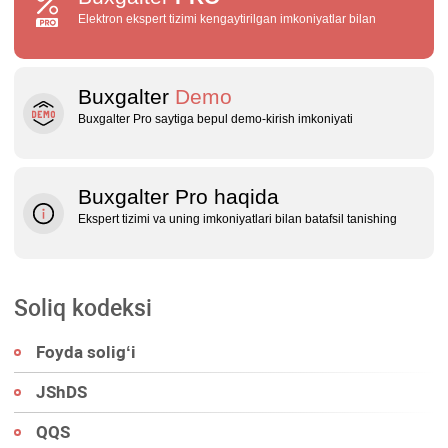
Elektron ekspert tizimi kengaytirilgan imkoniyatlar bilan
Buxgalter
Demo
Buxgalter Pro saytiga bepul demo‑kirish imkoniyati
Buxgalter Pro haqida
Ekspert tizimi va uning imkoniyatlari bilan batafsil tanishing
Soliq kodeksi
Foyda soligʻi
JShDS
QQS