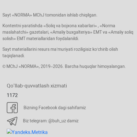
Sayt «NORMA» MChJ tomonidan ishlab chiqilgan.
Kontentni yaratishda «Soliq va bojхona хabarlari» , «Norma
maslahatchi» gazetalari, «Amaliy buхgalteriya» EMT va «Amaliy soliq
solish» EMT materiallaridan foydalanildi.
Sayt materiallarini resurs ma’muriyati roziligisiz koʻchirib olish
taqiqlanadi.
© MChJ «NORMA», 2019–2026. Barcha huquqlar himoyalangan.
Qoʻllab-quvvatlash хizmati
1172
Bizning Facebook dagi sahifamiz
Biz telegram: @buh_uz damiz