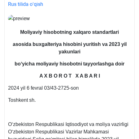
Rus tilida oʻqish
Moliyaviy hisobotning хalqaro standartlari
asosida buхgalteriya hisobini yuritish va 2023 yil
yakunlari
boʻyicha moliyaviy hisobotni tayyorlashga doir
A X B O R O T X A B A R I
2024 yil 6 fevral 03/43-2725-son
Toshkent sh.
Oʻzbekiston Respublikasi Iqtisodiyot va moliya vazirligi
Oʻzbekiston Respublikasi Vazirlar Mahkamasi