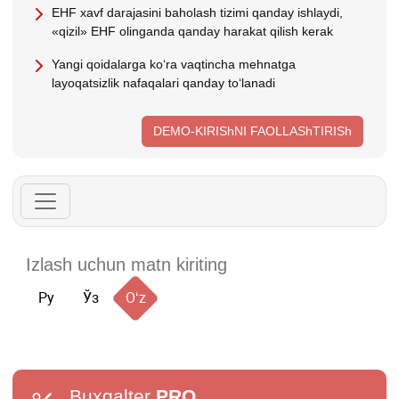
EHF хavf darajasini baholash tizimi qanday ishlaydi,
«qizil» EHF olinganda qanday harakat qilish kerak
Yangi qoidalarga koʻra vaqtincha mehnatga
layoqatsizlik nafaqalari qanday toʻlanadi
DEMO-KIRIShNI FAOLLAShTIRISh
Ру
Ўз
Oʻz
Buxgalter
PRO