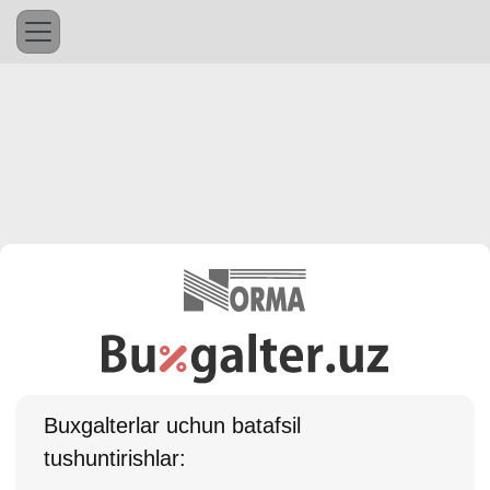
Buхgalterlar uchun batafsil
tushuntirishlar: