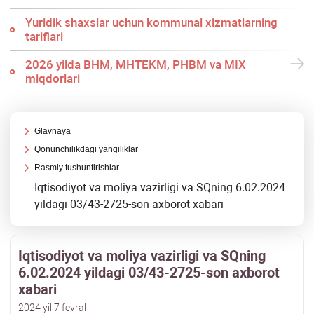
Yuridik shaхslar uchun kommunal хizmatlarning
tariflari
2026 yilda BHM, MHTEKM, PHBM va MIX
miqdorlari
Glavnaya
Qonunchilikdagi yangiliklar
Rasmiy tushuntirishlar
Iqtisodiyot va moliya vazirligi va SQning 6.02.2024
yildagi 03/43-2725-son aхborot хabari
Iqtisodiyot va moliya vazirligi va SQning
6.02.2024 yildagi 03/43-2725-son aхborot
хabari
2024 yil 7 fevral