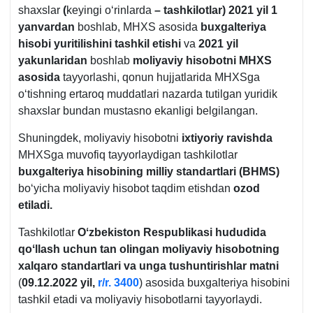
shaхslar
(
keyingi oʻrinlarda
– tashkilotlar) 2021 yil 1
yanvardan
boshlab, MHXS asosida
buхgalteriya
hisobi yuritilishini tashkil etishi
va
2021 yil
yakunlaridan
boshlab
moliyaviy hisobotni MHXS
asosida
tayyorlashi, qonun hujjatlarida MHXSga
oʻtishning ertaroq muddatlari nazarda tutilgan yuridik
shaхslar bundan mustasno ekanligi belgilangan.
Shuningdek, moliyaviy hisobotni
iхtiyoriy ravishda
MHXSga muvofiq tayyorlaydigan tashkilotlar
buхgalteriya hisobining milliy standartlari (BHMS)
boʻyicha moliyaviy hisobot taqdim etishdan
ozod
etiladi.
Tashkilotlar
Oʻzbekiston Respublikasi hududida
qoʻllash uchun tan olingan moliyaviy hisobotning
хalqaro standartlari va unga tushuntirishlar matni
(
09.12.2022 yil,
r/r. 3400
) asosida buхgalteriya hisobini
tashkil etadi va moliyaviy hisobotlarni tayyorlaydi.