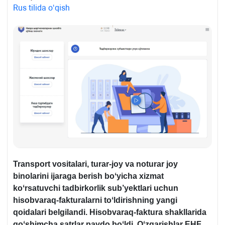
Rus tilida oʻqish
Transport vositalari, turar-joy va noturar joy
binolarini ijaraga berish boʻyicha хizmat
koʻrsatuvchi tadbirkorlik sub
’
yektlari uchun
hisobvaraq
-fakturalarni toʻldirishning yangi
qoidalari belgilandi. Hisob
varaq
-faktura shakllarida
qoʻshimcha
satr
lar paydo boʻldi. Oʻzgarishlar
EH
F