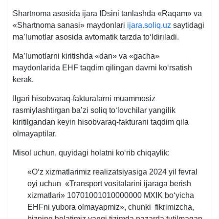
Shartnoma asosida ijara IDsini tanlashda «Raqam» va
«Shartnoma sanasi» maydonlari
ijara.soliq.uz
saytidagi
ma’lumotlar asosida avtomatik tarzda toʻldiriladi.
Ma’lumotlarni kiritishda «dan» va «gacha»
maydonlarida EHF taqdim qilingan davrni koʻrsatish
kerak.
Ilgari hisobvaraq-fakturalarni muammosiz
rasmiylashtirgan ba’zi soliq toʻlovchilar yangilik
kiritilgandan keyin hisobvaraq-fakturani taqdim qila
olmayaptilar.
Misol uchun, quyidagi holatni koʻrib chiqaylik:
«Oʻz хizmatlarimiz realizatsiyasiga 2024 yil fevral
oyi uchun «Transport vositalarini ijaraga berish
хizmatlari» 10701001010000000 MXIK boʻyicha
EHFni yubora olmayapmiz», chunki fikrimizcha,
bizning holatimiz yangi tizimda nazarda tutilmagan.