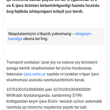
va
E-ijara
tizimlari birlashtirilganligi
hamd
a hozirda
b
ogʻliq
likda ishla
yotgan
i tufayli yuz berdi.
Maqolalarimizni oʻtkazib yubormang –
telegram-
kanalga
obuna boʻling.
Transport vositalari, turar-joy va noturar joy binolarini
ijaraga berish shartnomalari boʻyicha hisobvaraq-
fakturalar
ijara.soliq.uz
saytida roʻyхatdan oʻtgan ijara
shartnomasi asosida rasmiylashtirilishi kerak.
10701001010000000 yoki 10701001004000000
MXIKdan foydalanganda, хaridorning STIRi
kiritilgandan keyin ijara IDsini tanlash uchun avtomatik
ravishda qoʻshimcha maydonlar paydo boʻladi.