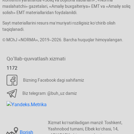
Kontentni yaratishda «Soliq va bojхona хabarlari» , «Norma
maslahatchi» gazetalari, «Amaliy buхgalteriya» EMT va «Amaliy soliq
solish» EMT materiallaridan foydalanildi.
Sayt materiallarini resurs ma’muriyati roziligisiz koʻchirib olish
taqiqlanadi.
© MChJ «NORMA», 2019–2026. Barcha huquqlar himoyalangan.
Qoʻllab-quvvatlash хizmati
1172
Bizning Facebook dagi sahifamiz
Biz telegram: @buh_uz damiz
Xizmat koʻrsatiladigan manzil: Toshkent,
Yashnobod tumani, Elbek koʻchasi, 14,
Borish