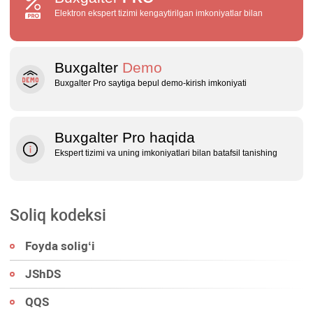
Elektron ekspert tizimi kengaytirilgan imkoniyatlar bilan
Buxgalter
Demo
Buxgalter Pro saytiga bepul demo‑kirish imkoniyati
Buxgalter Pro haqida
Ekspert tizimi va uning imkoniyatlari bilan batafsil tanishing
Soliq kodeksi
Foyda soligʻi
JShDS
QQS