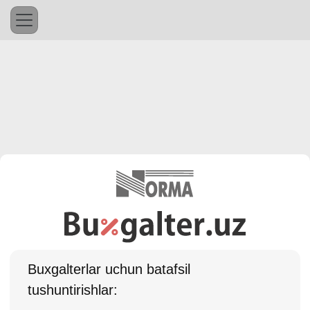
Buхgalterlar uchun batafsil
tushuntirishlar: