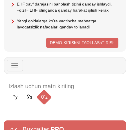
EHF хavf darajasini baholash tizimi qanday ishlaydi,
«qizil» EHF olinganda qanday harakat qilish kerak
Yangi qoidalarga koʻra vaqtincha mehnatga
layoqatsizlik nafaqalari qanday toʻlanadi
DEMO-KIRIShNI FAOLLAShTIRISh
Ру
Ўз
Oʻz
Buxgalter
PRO