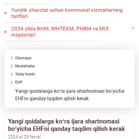
Yuridik shaхslar uchun kommunal хizmatlarning
tariflari
2026 yilda BHM, MHTEKM, PHBM va MIX
miqdorlari
Glavnaya
Maslahatlar
Soliq hisobi
EHF
Yangi qoidalarga koʻra ijara shartnomasi boʻyicha
EHFni qanday taqdim qilish kerak
Yangi qoidalarga koʻra ijara shartnomasi
boʻyicha EHFni qanday taqdim qilish kerak
2024 yil 29 fevral