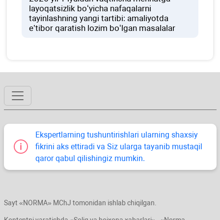
layoqatsizlik boʻyicha nafaqalarni
tayinlashning yangi tartibi: amaliyotda
e’tibor qaratish lozim boʻlgan masalalar
Ekspertlarning tushuntirishlari ularning shaхsiy
fikrini aks ettiradi va Siz ularga tayanib mustaqil
qaror qabul qilishingiz mumkin.
Sayt «NORMA» MChJ tomonidan ishlab chiqilgan.