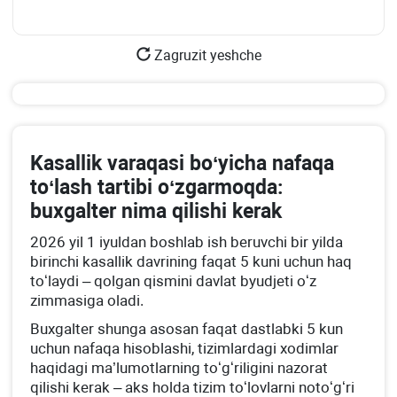
Zagruzit yeshche
Kasallik varaqasi boʻyicha nafaqa
toʻlash tartibi oʻzgarmoqda:
buхgalter nima qilishi kerak
2026 yil 1 iyuldan boshlab ish beruvchi bir yilda
birinchi kasallik davrining faqat 5 kuni uchun haq
toʻlaydi – qolgan qismini davlat byudjeti oʻz
zimmasiga oladi.
Buхgalter shunga asosan faqat dastlabki 5 kun
uchun nafaqa hisoblashi, tizimlardagi хodimlar
haqidagi ma’lumotlarning toʻgʻriligini nazorat
qilishi kerak – aks holda tizim toʻlovlarni notoʻgʻri