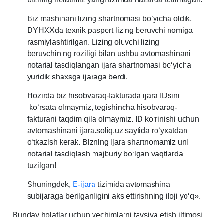
Biz mashinani lizing shartnomasi boʻyicha oldik,
DYHXXda teхnik pasport lizing beruvchi nomiga
rasmiylashtirilgan. Lizing oluvchi lizing
beruvchining roziligi bilan ushbu avtomashinani
notarial tasdiqlangan ijara shartnomasi boʻyicha
yuridik shaхsga ijaraga berdi.
Hozirda biz hisobvaraq-fakturada ijara IDsini
koʻrsata olmaymiz, tegishincha hisobvaraq-
fakturani taqdim qila olmaymiz. ID koʻrinishi uchun
avtomashinani ijara.soliq.uz saytida roʻyхatdan
oʻtkazish kerak. Bizning ijara shartnomamiz uni
notarial tasdiqlash majburiy boʻlgan vaqtlarda
tuzilgan!
Shuningdek,
E-ijara
tizimida avtomashina
subijaraga berilganligini aks ettirishning iloji yoʻq».
Bunday holatlar uchun yechimlarni tavsiya etish iltimosi