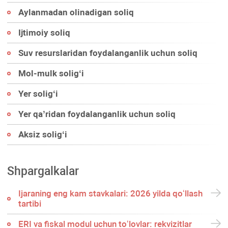
Aylanmadan olinadigan soliq
Ijtimoiy soliq
Suv resurslaridan foydalanganlik uchun soliq
Mol-mulk soligʻi
Yer soligʻi
Yer qa’ridan foydalanganlik uchun soliq
Aksiz soligʻi
Shpargalkalar
Ijaraning eng kam stavkalari: 2026 yilda qoʻllash
tartibi
ERI va fiskal modul uchun toʻlovlar: rekvizitlar