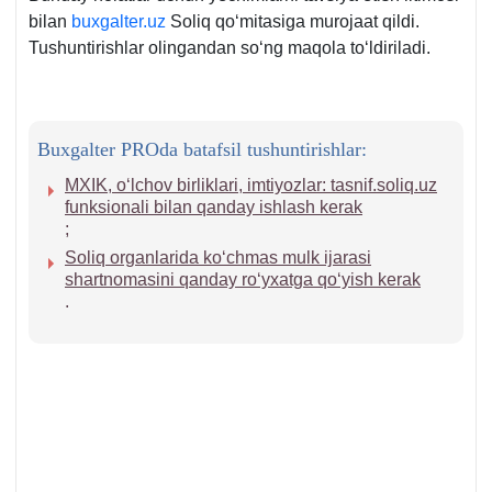
bilan
buxgalter.uz
Soliq qoʻmitasiga murojaat qildi.
Tushuntirishlar olingandan soʻng maqola toʻldiriladi.
Buxgalter PROda batafsil tushuntirishlar:
MXIK, oʻlchov birliklari, imtiyozlar: tasnif.soliq.uz
funksionali bilan qanday ishlash kerak
;
Soliq organlarida koʻchmas mulk ijarasi
shartnomasini qanday roʻyхatga qoʻyish kerak
.