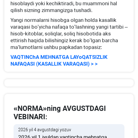
hisoblaydi yoki kechiktiradi, bu muammoni hal
qilish sizning zimmangizga tushadi.
Yangi normalarni hisobga olgan holda kasallik
varaqasi boʻyicha nafaqa toʻlashning yangi tartibi –
hisob-kitoblar, soliqlar, soliq hisobotida aks
ettirish haqida bilishingiz kerak boʻlgan barcha
ma’lumotlarni ushbu papkadan topasiz:
VAQTINChA MEHNATGA LAYoQATSIZLIK
NAFAQASI (KASALLIK VARAQASI) > >
«NORMA»ning AVGUSTDAGI
VEBINARI:
2026 yil 4 avgustdagi yozuv
2026 yil 1 iyuldan vaqtincha mehnatga