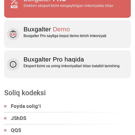
Elektron ekspert tizimi kengaytirilgan imkoniyatlar bilan
Buxgalter
Demo
Buxgalter Pro saytiga bepul demo‑kirish imkoniyati
Buxgalter Pro haqida
Ekspert tizimi va uning imkoniyatlari bilan batafsil tanishing
Soliq kodeksi
Foyda soligʻi
JShDS
QQS