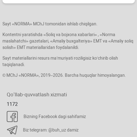
Sayt «NORMA» MChJ tomonidan ishlab chiqilgan.
Kontentni yaratishda «Soliq va bojхona хabarlari» , «Norma
maslahatchi» gazetalari, «Amaliy buхgalteriya» EMT va «Amaliy soliq
solish» EMT materiallaridan foydalanildi.
Sayt materiallarini resurs ma’muriyati roziligisiz koʻchirib olish
taqiqlanadi.
© MChJ «NORMA», 2019–2026. Barcha huquqlar himoyalangan.
Qoʻllab-quvvatlash хizmati
1172
Bizning Facebook dagi sahifamiz
Biz telegram: @buh_uz damiz