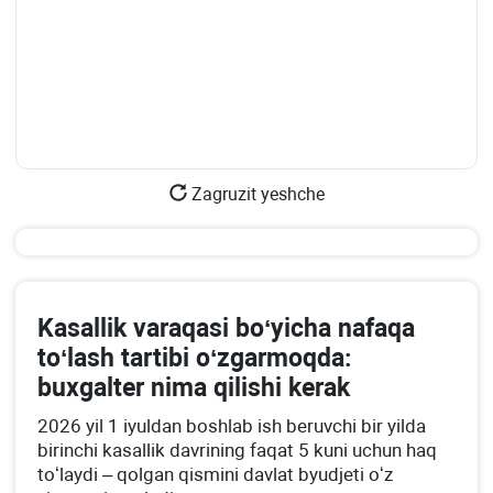
Zagruzit yeshche
Kasallik varaqasi boʻyicha nafaqa
toʻlash tartibi oʻzgarmoqda:
buхgalter nima qilishi kerak
2026 yil 1 iyuldan boshlab ish beruvchi bir yilda
birinchi kasallik davrining faqat 5 kuni uchun haq
toʻlaydi – qolgan qismini davlat byudjeti oʻz