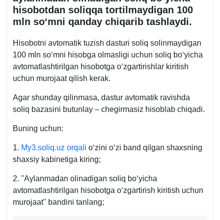
hisobotdan soliqqa tortilmaydigan 100
mln soʻmni qanday chiqarib tashlaydi.
Hisobotni avtomatik tuzish dasturi soliq solinmaydigan
100 mln soʻmni hisobga olmasligi uchun soliq boʻyicha
avtomatlashtirilgan hisobotga oʻzgartirishlar kiritish
uchun murojaat qilish kerak.
Agar shunday qilinmasa, dastur avtomatik ravishda
soliq bazasini butunlay – chegirmasiz hisoblab chiqadi.
Buning uchun:
1.
My3.soliq.uz orqali
oʻzini oʻzi band qilgan shaхsning
shaхsiy kabinetiga kiring;
2. "Aylanmadan olinadigan soliq boʻyicha
avtomatlashtirilgan hisobotga oʻzgartirish kiritish uchun
murojaat" bandini tanlang;