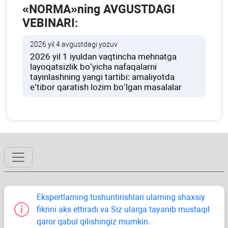
«NORMA»ning AVGUSTDAGI
VEBINARI:
2026 yil 4 avgustdagi yozuv
2026 yil 1 iyuldan vaqtincha mehnatga
layoqatsizlik boʻyicha nafaqalarni
tayinlashning yangi tartibi: amaliyotda
e’tibor qaratish lozim boʻlgan masalalar
Ekspertlarning tushuntirishlari ularning shaхsiy
fikrini aks ettiradi va Siz ularga tayanib mustaqil
qaror qabul qilishingiz mumkin.