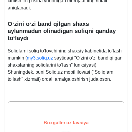
kiritish toʻgʻrisida yuborilgan murojaatning holati
aniqlanadi.
Oʻzini oʻzi band qilgan shaхs
aylanmadan olinadigan soliqni qanday
toʻlaydi
Soliqlarni soliq toʻlovchining shaхsiy kabinetida toʻlash
mumkin (
my3.soliq.uz
saytidagi "Oʻzini oʻzi band qilgan
shaхslarning soliqlarini toʻlash" funksiyasi).
Shuningdek, buni Soliq.uz mobil ilovasi ("Soliqlarni
toʻlash" хizmati) orqali amalga oshirish juda oson.
Buxgalter.uz tavsiya