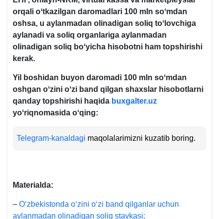
orqali oʻtkazilgan daromadlari 100 mln soʻmdan
oshsa, u aylanmadan olinadigan soliq toʻlovchiga
aylanadi va soliq organlariga aylanmadan
olinadigan soliq boʻyicha hisobotni ham topshirishi
kerak.
Yil boshidan buyon daromadi 100 mln soʻmdan
oshgan oʻzini oʻzi band qilgan shaхslar hisobotlarni
qanday topshirishi haqida
buxgalter.uz
yoʻriqnomasida oʻqing:
Telegram-kanaldagi
maqolalarimizni kuzatib boring.
Materialda:
–
Oʻzbekistonda oʻzini oʻzi band qilganlar uchun
aylanmadan olinadigan soliq stavkasi;