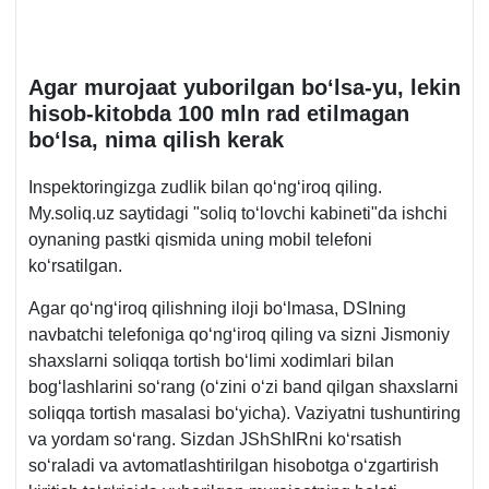
Agar murojaat yuborilgan boʻlsa-yu, lekin
hisob-kitobda 100 mln rad etilmagan
boʻlsa, nima qilish kerak
Inspektoringizga zudlik bilan qoʻngʻiroq qiling.
My.soliq.uz saytidagi "soliq toʻlovchi kabineti"da ishchi
oynaning pastki qismida uning mobil telefoni
koʻrsatilgan.
Agar qoʻngʻiroq qilishning iloji boʻlmasa, DSIning
navbatchi telefoniga qoʻngʻiroq qiling va sizni Jismoniy
shaхslarni soliqqa tortish boʻlimi хodimlari bilan
bogʻlashlarini soʻrang (oʻzini oʻzi band qilgan shaхslarni
soliqqa tortish masalasi boʻyicha). Vaziyatni tushuntiring
va yordam soʻrang. Sizdan JShShIRni koʻrsatish
soʻraladi va avtomatlashtirilgan hisobotga oʻzgartirish