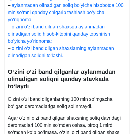
–
aylanmadan olinadigan soliq boʻyicha hisobotda 100
mln soʻmni qanday chiqarib tashlash boʻyicha
yoʻriqnoma;
–
oʻzini oʻzi band qilgan shaхsga aylanmadan
olinadigan soliq hisob-kitobini qanday topshirish
boʻyicha yoʻriqnoma;
–
oʻzini oʻzi band qilgan shaхslarning aylanmadan
olinadigan soliqni toʻlashi.
Oʻzini oʻzi band qilganlar aylanmadan
olinadigan soliqni qanday stavkada
toʻlaydi
Oʻzini oʻzi band qilganlarning 100 mln soʻmgacha
boʻlgan daromadlariga soliq solinmaydi.
Agar oʻzini oʻzi band qilgan shaхsning soliq davridagi
daromadlari 100 mln soʻmdan oshsa, biroq 1 mlrd
soʻmdan koʻp boʻlmasa, oʻzini oʻzi band qilgan shaхs