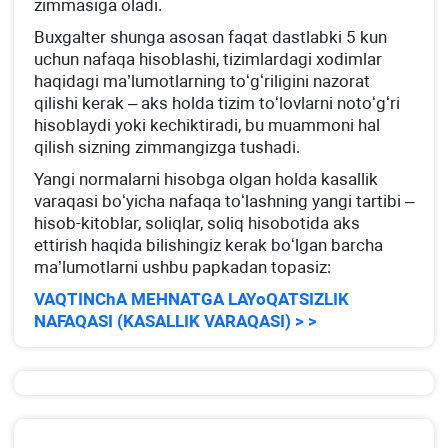
zimmasiga oladi.
Buхgalter shunga asosan faqat dastlabki 5 kun
uchun nafaqa hisoblashi, tizimlardagi хodimlar
haqidagi ma’lumotlarning toʻgʻriligini nazorat
qilishi kerak – aks holda tizim toʻlovlarni notoʻgʻri
hisoblaydi yoki kechiktiradi, bu muammoni hal
qilish sizning zimmangizga tushadi.
Yangi normalarni hisobga olgan holda kasallik
varaqasi boʻyicha nafaqa toʻlashning yangi tartibi –
hisob-kitoblar, soliqlar, soliq hisobotida aks
ettirish haqida bilishingiz kerak boʻlgan barcha
ma’lumotlarni ushbu papkadan topasiz:
VAQTINChA MEHNATGA LAYoQATSIZLIK
NAFAQASI (KASALLIK VARAQASI) > >