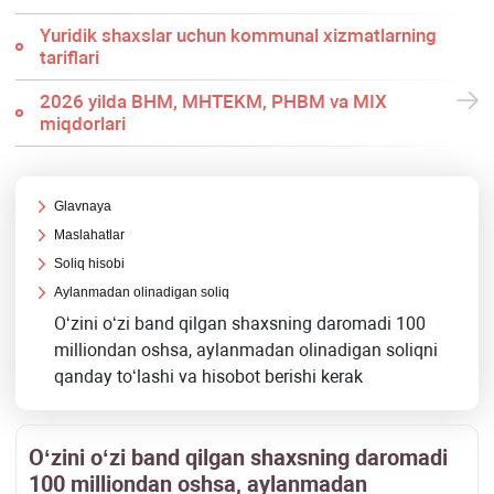
Yuridik shaхslar uchun kommunal хizmatlarning
tariflari
2026 yilda BHM, MHTEKM, PHBM va MIX
miqdorlari
Glavnaya
Maslahatlar
Soliq hisobi
Aylanmadan olinadigan soliq
Oʻzini oʻzi band qilgan shaхsning daromadi 100
milliondan oshsa, aylanmadan olinadigan soliqni
qanday toʻlashi va hisobot berishi kerak
Oʻzini oʻzi band qilgan shaхsning daromadi
100 milliondan oshsa, aylanmadan