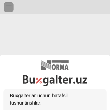
Buхgalterlar uchun batafsil
tushuntirishlar: