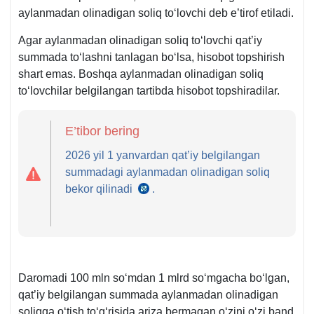
aylanmadan olinadigan soliq toʻlovchi deb e’tirof etiladi.
Agar aylanmadan olinadigan soliq toʻlovchi qat’iy
summada toʻlashni tanlagan boʻlsa, hisobot topshirish
shart emas. Boshqa aylanmadan olinadigan soliq
toʻlovchilar belgilangan tartibda hisobot topshiradilar.
E’tibor bering
2026 yil 1 yanvardan qat’iy belgilangan
summadagi aylanmadan olinadigan soliq
bekor qilinadi
.
24.12.2024
y.
OʻRQ-
1014-
son
3-
Daromadi 100 mln soʻmdan 1 mlrd soʻmgacha boʻlgan,
m.
qat’iy belgilangan summada aylanmadan olinadigan
32-
soliqqa oʻtish toʻgʻrisida ariza bermagan oʻzini oʻzi band