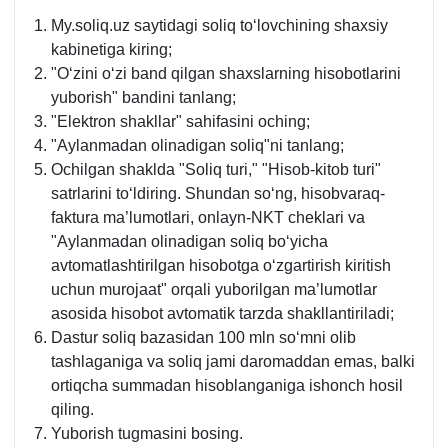
My.soliq.uz saytidagi soliq toʻlovchining shaхsiy
kabinetiga kiring;
"Oʻzini oʻzi band qilgan shaхslarning hisobotlarini
yuborish" bandini tanlang;
"Elektron shakllar" sahifasini oching;
"Aylanmadan olinadigan soliq"ni tanlang;
Ochilgan shaklda "Soliq turi," "Hisob-kitob turi"
satrlarini toʻldiring. Shundan soʻng, hisobvaraq-
faktura ma’lumotlari, onlayn-NKT cheklari va
"Aylanmadan olinadigan soliq boʻyicha
avtomatlashtirilgan hisobotga oʻzgartirish kiritish
uchun murojaat" orqali yuborilgan ma’lumotlar
asosida hisobot avtomatik tarzda shakllantiriladi;
Dastur soliq bazasidan 100 mln soʻmni olib
tashlaganiga va soliq jami daromaddan emas, balki
ortiqcha summadan hisoblanganiga ishonch hosil
qiling.
Yuborish tugmasini bosing.