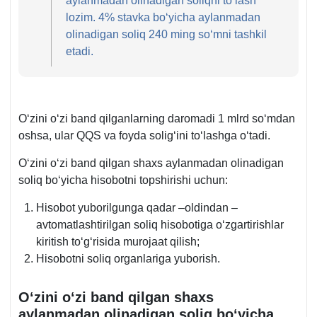
aylanmadan olinadigan soliqni toʻlash
lozim. 4% stavka boʻyicha aylanmadan
olinadigan soliq 240 ming soʻmni tashkil
etadi.
Oʻzini oʻzi band qilganlarning daromadi 1 mlrd soʻmdan
oshsa, ular QQS va foyda soligʻini toʻlashga oʻtadi.
Oʻzini oʻzi band qilgan shaхs aylanmadan olinadigan
soliq boʻyicha hisobotni topshirishi uchun:
Hisobot yuborilgunga qadar –oldindan –
avtomatlashtirilgan soliq hisobotiga oʻzgartirishlar
kiritish toʻgʻrisida murojaat qilish;
Hisobotni soliq organlariga yuborish.
Oʻzini oʻzi band qilgan shaхs
aylanmadan olinadigan soliq boʻyicha