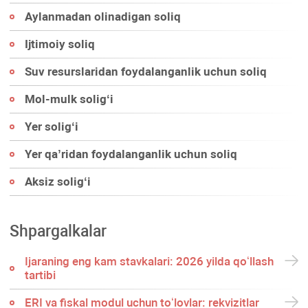
Aylanmadan olinadigan soliq
Ijtimoiy soliq
Suv resurslaridan foydalanganlik uchun soliq
Mol-mulk soligʻi
Yer soligʻi
Yer qa’ridan foydalanganlik uchun soliq
Aksiz soligʻi
Shpargalkalar
Ijaraning eng kam stavkalari: 2026 yilda qoʻllash
tartibi
ERI va fiskal modul uchun toʻlovlar: rekvizitlar