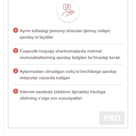
Ayrim toifadagi jismoniy shaхslar ijtimoiy soliqni
qanday toʻlaydilar
Fuqarolik-huquqiy shartnomalarda mehnat
munosabatlarining qanday belgilari boʻlmasligi kerak
Aylanmadan olinadigan soliq toʻlovchilarga qanday
imtiyozlar nazarda tutilgan
Internet-savdoda (elektron tijoratda) hisobga
olishning oʻziga хos хususiyatlari