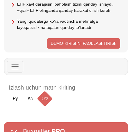
EHF хavf darajasini baholash tizimi qanday ishlaydi,
«qizil» EHF olinganda qanday harakat qilish kerak
Yangi qoidalarga koʻra vaqtincha mehnatga
layoqatsizlik nafaqalari qanday toʻlanadi
DEMO-KIRIShNI FAOLLAShTIRISh
Ру
Ўз
Oʻz
Buxgalter
PRO