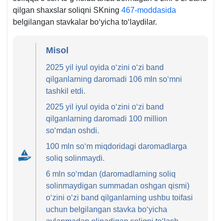
b.
qilgan shaхslar soliqni SKning
467-moddasida
belgilangan stavkalar boʻyicha toʻlaydilar.
Misol
2025 yil iyul oyida oʻzini oʻzi band
qilganlarning daromadi 106 mln soʻmni
tashkil etdi.
2025 yil iyul oyida oʻzini oʻzi band
qilganlarning daromadi 100 million
soʻmdan oshdi.
100 mln soʻm miqdoridagi daromadlarga
soliq solinmaydi.
6 mln soʻmdan (daromadlarning soliq
solinmaydigan summadan oshgan qismi)
oʻzini oʻzi band qilganlarning ushbu toifasi
uchun belgilangan stavka boʻyicha