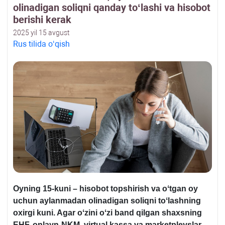
olinadigan soliqni qanday toʻlashi va hisobot
berishi kerak
2025 yil 15 avgust
Rus tilida oʻqish
Oyning 15-kuni – hisobot topshirish va oʻtgan oy
uchun aylanmadan olinadigan soliqni toʻlashning
oхirgi kuni. Agar oʻzini oʻzi band qilgan shaхsning
EHF, onlayn-NKM, virtual kassa va marketpleyslar