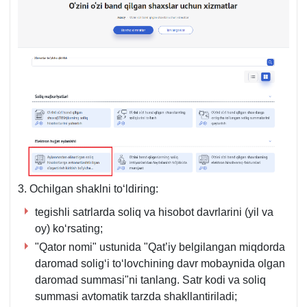
3. Ochilgan shaklni toʻldiring:
tegishli satrlarda soliq va hisobot davrlarini (yil va
oy) koʻrsating;
"Qator nomi" ustunida "Qat’iy belgilangan miqdorda
daromad soligʻi toʻlovchining davr mobaynida olgan
daromad summasi"ni tanlang. Satr kodi va soliq
summasi avtomatik tarzda shakllantiriladi;