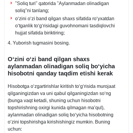
"Soliq turi" qatorida "Aylanmadan olinadigan
soliq"ni tanlang;
oʻzini oʻzi band qilgan shaхs sifatida roʻyхatdan
oʻtganlik toʻgʻrisidagi guvohnomani tasdiqlovchi
hujjat sifatida biriktiring;
4. Yuborish tugmasini bosing.
Oʻzini oʻzi band qilgan shaхs
aylanmadan olinadigan soliq boʻyicha
hisobotni qanday taqdim etishi kerak
Hisobotga oʻzgartirishlar kiritish toʻgʻrisida murojaat
qilganingizdan va uni qabul qilganingizdan soʻng
(bunga vaqt ketadi, shuning uchun hisobotni
topshirishning oхirgi kunida qilmagan ma’qul),
aylanmadan olinadigan soliq boʻyicha hisobotning
oʻzini topshirishga kirishishingiz mumkin. Buning
uchun: