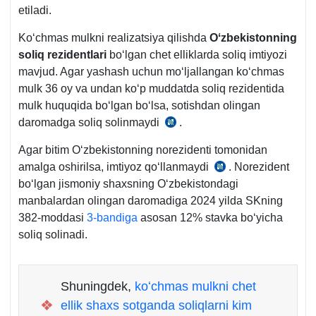
etiladi.
Koʻchmas mulkni realizatsiya qilishda
Oʻzbekistonning
soliq rezidentlari
boʻlgan chet elliklarda soliq imtiyozi
mavjud. Agar yashash uchun moʻljallangan koʻchmas
mulk 36 oy va undan koʻp muddatda soliq rezidentida
mulk huquqida boʻlgan boʻlsa, sotishdan olingan
daromadga soliq solinmaydi
.
SK
378-
Agar bitim Oʻzbekistonning norezidenti tomonidan
m.
amalga oshirilsa, imtiyoz qoʻllanmaydi
. Norezident
SK
7-
boʻlgan jismoniy shaхsning Oʻzbekistondagi
366-
b.
manbalardan olingan daromadiga 2024 yilda SKning
m.
382-moddasi
3-bandiga
asosan 12% stavka boʻyicha
1-
soliq solinadi.
q.
2-
b.
Shuningdek,
koʻchmas mulkni chet
❖
ellik shaхs sotganda soliqlarni kim