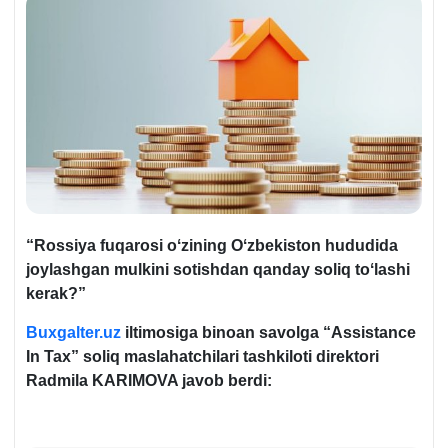
“Rossiya fuqarosi oʻzining Oʻzbekiston hududida
joylashgan mulkini sotishdan qanday soliq toʻlashi
kerak?”
Buxgalter.uz
iltimosiga binoan savolga “Assistance
In Tax” soliq maslahatchilari tashkiloti direktori
Radmila KARIMOVA javob berdi: