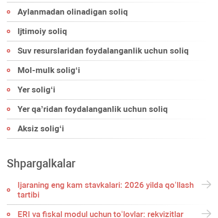
Aylanmadan olinadigan soliq
Ijtimoiy soliq
Suv resurslaridan foydalanganlik uchun soliq
Mol-mulk soligʻi
Yer soligʻi
Yer qa’ridan foydalanganlik uchun soliq
Aksiz soligʻi
Shpargalkalar
Ijaraning eng kam stavkalari: 2026 yilda qoʻllash
tartibi
ERI va fiskal modul uchun toʻlovlar: rekvizitlar