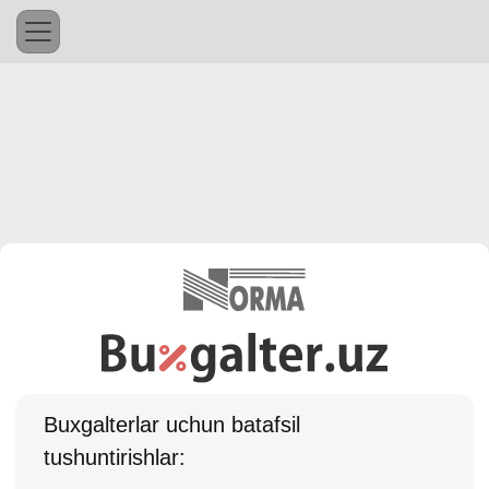
Buхgalterlar uchun batafsil
tushuntirishlar: