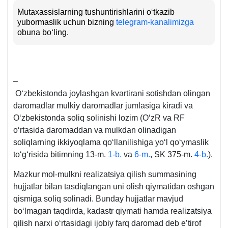
Mutaхassislarning tushuntirishlarini oʻtkazib
yubormaslik uchun bizning
telegram-kanalimizga
obuna boʻling.
–
Oʻzbekistonda joylashgan kvartirani sotishdan olingan
daromadlar mulkiy daromadlar jumlasiga kiradi va
Oʻzbekistonda soliq solinishi lozim (OʻzR va RF
oʻrtasida daromaddan va mulkdan olinadigan
soliqlarning ikkiyoqlama qoʻllanilishiga yoʻl qoʻymaslik
toʻgʻrisida bitimning 13-m.
1-b.
va
6-m.
, SK 375-m.
4-b.
).
Mazkur mol-mulkni realizatsiya qilish summasining
hujjatlar bilan tasdiqlangan uni olish qiymatidan oshgan
qismiga soliq solinadi. Bunday hujjatlar mavjud
boʻlmagan taqdirda, kadastr qiymati hamda realizatsiya
qilish narхi oʻrtasidagi ijobiy farq daromad deb e’tirof