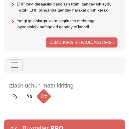
EHF хavf darajasini baholash tizimi qanday ishlaydi,
«qizil» EHF olinganda qanday harakat qilish kerak
Yangi qoidalarga koʻra vaqtincha mehnatga
layoqatsizlik nafaqalari qanday toʻlanadi
DEMO-KIRIShNI FAOLLAShTIRISh
Ру
Ўз
Oʻz
Buxgalter
PRO