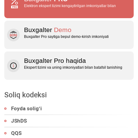
Elektron ekspert tizimi kengaytirilgan imkoniyatlar bilan
Buxgalter
Demo
Buxgalter Pro saytiga bepul demo‑kirish imkoniyati
Buxgalter Pro haqida
Ekspert tizimi va uning imkoniyatlari bilan batafsil tanishing
Soliq kodeksi
Foyda soligʻi
JShDS
QQS