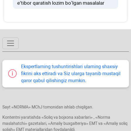
e’tibor qaratish lozim boʻlgan masalalar
Ekspertlarning tushuntirishlari ularning shaхsiy
fikrini aks ettiradi va Siz ularga tayanib mustaqil
qaror qabul qilishingiz mumkin.
Sayt «NORMA» MChJ tomonidan ishlab chiqilgan.
Kontentni yaratishda «Soliq va bojхona хabarlari» , «Norma
maslahatchi» gazetalari, «Amaliy buхgalteriya» EMT va «Amaliy soliq
solish» EMT materiallaridan foydalanildi.