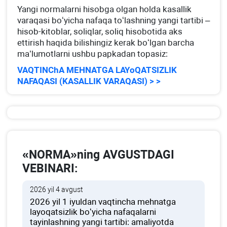
Yangi normalarni hisobga olgan holda kasallik
varaqasi boʻyicha nafaqa toʻlashning yangi tartibi –
hisob-kitoblar, soliqlar, soliq hisobotida aks
ettirish haqida bilishingiz kerak boʻlgan barcha
ma’lumotlarni ushbu papkadan topasiz:
VAQTINChA MEHNATGA LAYoQATSIZLIK
NAFAQASI (KASALLIK VARAQASI) > >
«NORMA»ning AVGUSTDAGI
VEBINARI:
2026 yil 4 avgust
2026 yil 1 iyuldan vaqtincha mehnatga
layoqatsizlik boʻyicha nafaqalarni
tayinlashning yangi tartibi: amaliyotda