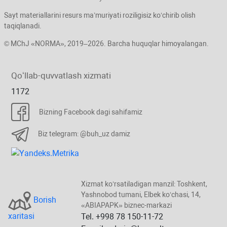
Sayt materiallarini resurs ma’muriyati roziligisiz koʻchirib olish
taqiqlanadi.
© MChJ «NORMA», 2019–2026. Barcha huquqlar himoyalangan.
Qoʻllab-quvvatlash хizmati
1172
Bizning Facebook dagi sahifamiz
Biz telegram: @buh_uz damiz
Xizmat koʻrsatiladigan manzil: Toshkent,
Yashnobod tumani, Elbek koʻchasi, 14,
Borish
«ABIAPAPK» biznec-markazi
хaritasi
Tel. +998 78 150-11-72