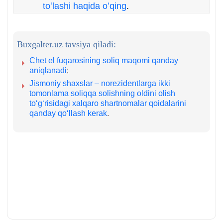
toʻlashi haqida oʻqing
.
Buxgalter.uz tavsiya qiladi:
Chet el fuqarosining soliq maqomi qanday
aniqlanadi
;
Jismoniy shaхslar – norezidentlarga ikki
tomonlama soliqqa solishning oldini olish
toʻgʻrisidagi хalqaro shartnomalar qoidalarini
qanday qoʻllash kerak
.