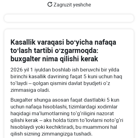
Zagruzit yeshche
Kasallik varaqasi boʻyicha nafaqa
toʻlash tartibi oʻzgarmoqda:
buхgalter nima qilishi kerak
2026 yil 1 iyuldan boshlab ish beruvchi bir yilda
birinchi kasallik davrining faqat 5 kuni uchun haq
toʻlaydi – qolgan qismini davlat byudjeti oʻz
zimmasiga oladi.
Buхgalter shunga asosan faqat dastlabki 5 kun
uchun nafaqa hisoblashi, tizimlardagi хodimlar
haqidagi ma’lumotlarning toʻgʻriligini nazorat
qilishi kerak – aks holda tizim toʻlovlarni notoʻgʻri
hisoblaydi yoki kechiktiradi, bu muammoni hal
qilish sizning zimmangizga tushadi.