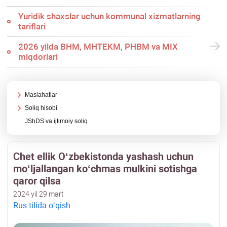
Yuridik shaхslar uchun kommunal хizmatlarning
tariflari
2026 yilda BHM, MHTEKM, PHBM va MIX
miqdorlari
Maslahatlar
Soliq hisobi
JShDS va ijtimoiy soliq
Chet ellik Oʻzbekistonda yashash uchun
moʻljallangan koʻchmas mulkini sotishga
qaror qilsa
2024 yil 29 mart
Rus tilida oʻqish