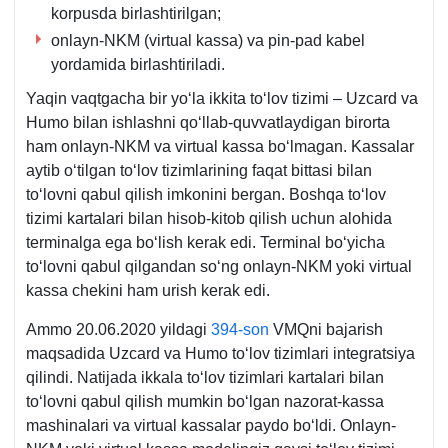
korpusda birlashtirilgan;
onlayn-NKM (virtual kassa) va pin-pad kabel
yordamida birlashtiriladi.
Yaqin vaqtgacha bir yoʻla ikkita toʻlov tizimi – Uzcard va
Humo bilan ishlashni qoʻllab-quvvatlaydigan birorta
ham onlayn-NKM va virtual kassa boʻlmagan. Kassalar
aytib oʻtilgan toʻlov tizimlarining faqat bittasi bilan
toʻlovni qabul qilish imkonini bergan. Boshqa toʻlov
tizimi kartalari bilan hisob-kitob qilish uchun alohida
terminalga ega boʻlish kerak edi. Terminal boʻyicha
toʻlovni qabul qilgandan soʻng onlayn-NKM yoki virtual
kassa chekini ham urish kerak edi.
Ammo 20.06.2020 yildagi
394-son
VMQni bajarish
maqsadida Uzcard va Humo toʻlov tizimlari integratsiya
qilindi. Natijada ikkala toʻlov tizimlari kartalari bilan
toʻlovni qabul qilish mumkin boʻlgan nazorat-kassa
mashinalari va virtual kassalar paydo boʻldi. Onlayn-