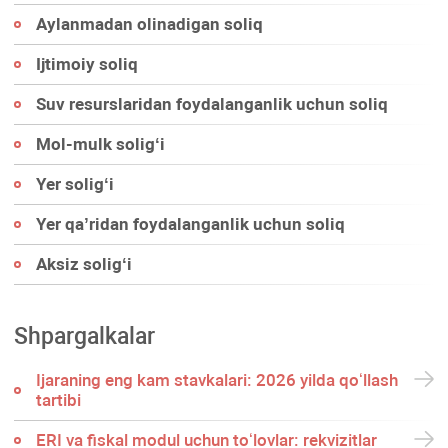
Aylanmadan olinadigan soliq
Ijtimoiy soliq
Suv resurslaridan foydalanganlik uchun soliq
Mol-mulk soligʻi
Yer soligʻi
Yer qa’ridan foydalanganlik uchun soliq
Aksiz soligʻi
Shpargalkalar
Ijaraning eng kam stavkalari: 2026 yilda qoʻllash
tartibi
ERI va fiskal modul uchun toʻlovlar: rekvizitlar