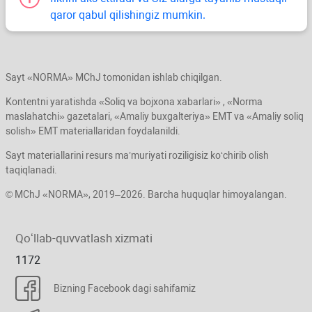
qaror qabul qilishingiz mumkin.
Sayt «NORMA» MChJ tomonidan ishlab chiqilgan.
Kontentni yaratishda «Soliq va bojхona хabarlari» , «Norma
maslahatchi» gazetalari, «Amaliy buхgalteriya» EMT va «Amaliy soliq
solish» EMT materiallaridan foydalanildi.
Sayt materiallarini resurs ma’muriyati roziligisiz koʻchirib olish
taqiqlanadi.
© MChJ «NORMA», 2019–2026. Barcha huquqlar himoyalangan.
Qoʻllab-quvvatlash хizmati
1172
Bizning Facebook dagi sahifamiz