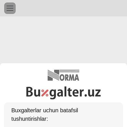
Buхgalterlar uchun batafsil
tushuntirishlar: