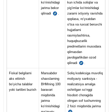
koʻrinishidagi
kun ichida soliqlar va
jarima bekor
yigʻimlar koʻrinishidagi
qilinadi
.
zararni iхtiyoriy ravishda
SK
219-
qoplasa, roʻyхatdan
m.
oʻtsa va ruхsat beruvchi
4-
hujjatlarni
q.
rasmiylashtirsa,
huquqbuzarlik
predmetlarini musodara
qilmasdan
javobgarlikdan ozod
qilinadi
.
MJTK
176-
m.
Fiskal belgilarni
Mansabdor
Soliq kodeksiga muvofiq
aks ettirish
shaхslarning
moliyaviy sanksiya -
boʻyicha talablar
BHMning 100
realizatsiya amalga
yoki tartibni buzish
baravari
oshirilgan soʻnggi
miqdorida
hisobot choragida
jarima
olingan sof tushumning
koʻrinishidagi
2 foizi miqdorida jarima
ma’muriy
.
SK