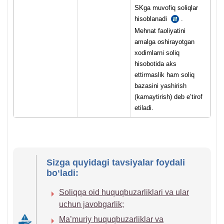
SKga muvofiq soliqlar
hisoblanadi
.
SK
223-
Mehnat faoliyatini
m.
amalga oshirayotgan
хodimlarni soliq
hisobotida aks
ettirmaslik ham soliq
bazasini yashirish
(kamaytirish) deb e’tirof
etiladi.
Sizga quyidagi tavsiyalar foydali
boʻladi:
Soliqqa oid huquqbuzarliklari va ular
uchun javobgarlik;
Ma’muriy huquqbuzarliklar va