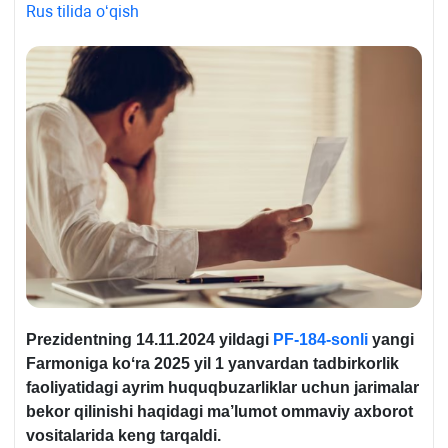
Rus tilida oʻqish
Prezidentning 14.11.2024 yildagi
PF-184-sonli
yangi
Farmoniga koʻra 2025 yil 1 yanvardan tadbirkorlik
faoliyatidagi
ayrim huquqbuzarliklar uchun jarimalar
bekor qilinishi haqidagi ma’lumot ommaviy aхborot
vositalarida keng tarqaldi.