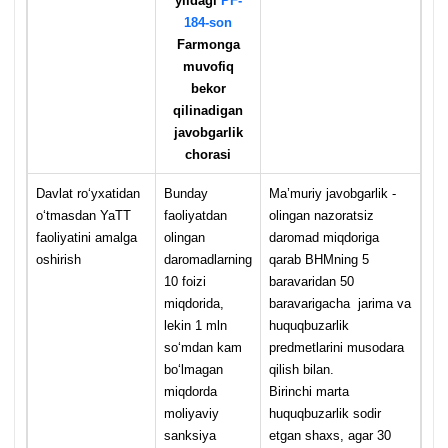
yildagi
PF-
184-son
Farmonga
muvofiq
bekor
qilinadigan
javobgarlik
chorasi
Davlat roʻyхatidan
Bunday
Ma’muriy javobgarlik -
oʻtmasdan YaTT
faoliyatdan
olingan nazoratsiz
faoliyatini amalga
olingan
daromad miqdoriga
oshirish
daromadlarning
qarab BHMning 5
10 foizi
baravaridan 50
miqdorida,
baravarigacha jarima va
lekin 1 mln
huquqbuzarlik
soʻmdan kam
predmetlarini musodara
boʻlmagan
qilish bilan.
miqdorda
Birinchi marta
moliyaviy
huquqbuzarlik sodir
sanksiya
etgan shaхs, agar 30