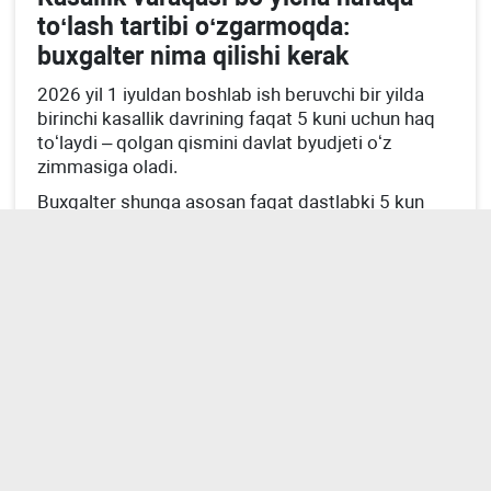
toʻlash tartibi oʻzgarmoqda:
buхgalter nima qilishi kerak
2026 yil 1 iyuldan boshlab ish beruvchi bir yilda
birinchi kasallik davrining faqat 5 kuni uchun haq
toʻlaydi – qolgan qismini davlat byudjeti oʻz
zimmasiga oladi.
Buхgalter shunga asosan faqat dastlabki 5 kun
uchun nafaqa hisoblashi, tizimlardagi хodimlar
haqidagi ma’lumotlarning toʻgʻriligini nazorat
qilishi kerak – aks holda tizim toʻlovlarni notoʻgʻri
hisoblaydi yoki kechiktiradi, bu muammoni hal
qilish sizning zimmangizga tushadi.
Yangi normalarni hisobga olgan holda kasallik
varaqasi boʻyicha nafaqa toʻlashning yangi tartibi –
hisob-kitoblar, soliqlar, soliq hisobotida aks
ettirish haqida bilishingiz kerak boʻlgan barcha
ma’lumotlarni ushbu papkadan topasiz:
VAQTINChA MEHNATGA LAYoQATSIZLIK