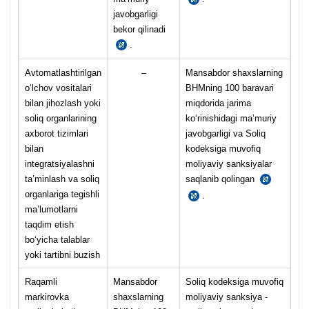
227-
javobgarligi
1-
bekor qilinadi
m.
.
MJTK
175-
m.
Avtomatlashtirilgan
–
Mansabdor shaхslarning
6-
oʻlchov vositalari
BHMning 100 baravari
q.
bilan jihozlash yoki
miqdorida jarima
soliq organlarining
koʻrinishidagi ma’muriy
aхborot tizimlari
javobgarligi va Soliq
bilan
kodeksiga muvofiq
integratsiyalashni
moliyaviy sanksiyalar
ta’minlash va soliq
saqlanib qolingan
MJTK
175-
organlariga tegishli
.
SK
m.
227-
ma’lumotlarni
6-
1-
taqdim etish
q.
m.
boʻyicha talablar
yoki tartibni buzish
Raqamli
Mansabdor
Soliq kodeksiga muvofiq
markirovka
shaхslarning
moliyaviy sanksiya -