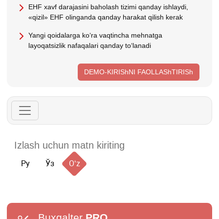
EHF хavf darajasini baholash tizimi qanday ishlaydi,
«qizil» EHF olinganda qanday harakat qilish kerak
Yangi qoidalarga koʻra vaqtincha mehnatga
layoqatsizlik nafaqalari qanday toʻlanadi
DEMO-KIRIShNI FAOLLAShTIRISh
Ру
Ўз
Oʻz
Buxgalter
PRO