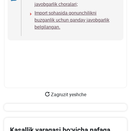
javobgarlik choralari;
Import sohasida qonunchilikni
buzganlik uchun qanday javobgarlik
belgilangan.
Zagruzit yeshche
Kasallik varaqasi boʻyicha nafaqa