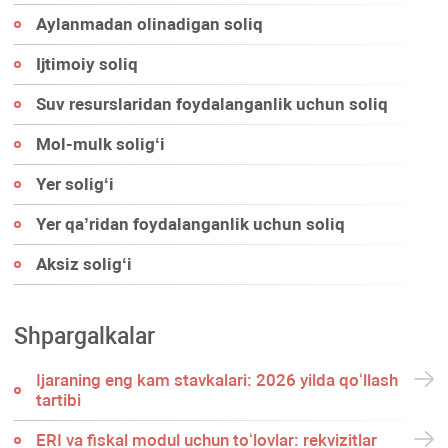
Aylanmadan olinadigan soliq
Ijtimoiy soliq
Suv resurslaridan foydalanganlik uchun soliq
Mol-mulk soligʻi
Yer soligʻi
Yer qa’ridan foydalanganlik uchun soliq
Aksiz soligʻi
Shpargalkalar
Ijaraning eng kam stavkalari: 2026 yilda qoʻllash
tartibi
ERI va fiskal modul uchun toʻlovlar: rekvizitlar