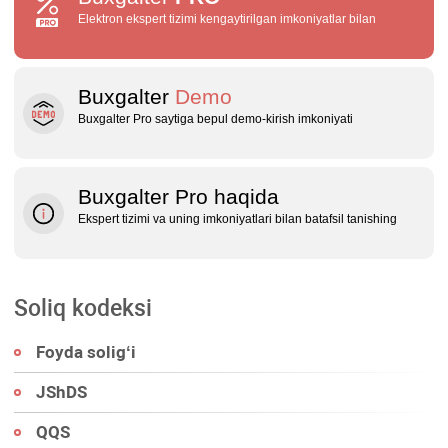
Elektron ekspert tizimi kengaytirilgan imkoniyatlar bilan
Buxgalter
Demo
Buxgalter Pro saytiga bepul demo‑kirish imkoniyati
Buxgalter Pro haqida
Ekspert tizimi va uning imkoniyatlari bilan batafsil tanishing
Soliq kodeksi
Foyda soligʻi
JShDS
QQS