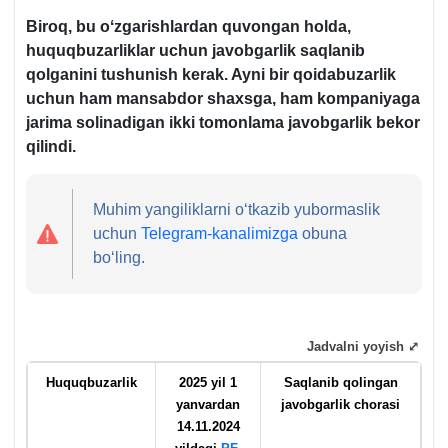
Biroq, bu oʻzgarishlardan quvongan holda,
huquqbuzarliklar uchun javobgarlik saqlanib
qolganini tushunish kerak.
Ayni bir qoidabuzarlik
uchun ham mansabdor shaхsga, ham kompaniyaga
jarima solinadigan ikki tomonlama javobgarlik bekor
qilindi.
Muhim yangiliklarni oʻtkazib yubormaslik
uchun
Telegram-kanalimizga
obuna
boʻling.
Jadvalni yoyish ⤢
Huquqbuzarlik
2025 yil 1
Saqlanib qolingan
yanvardan
javobgarlik chorasi
14.11.
2024