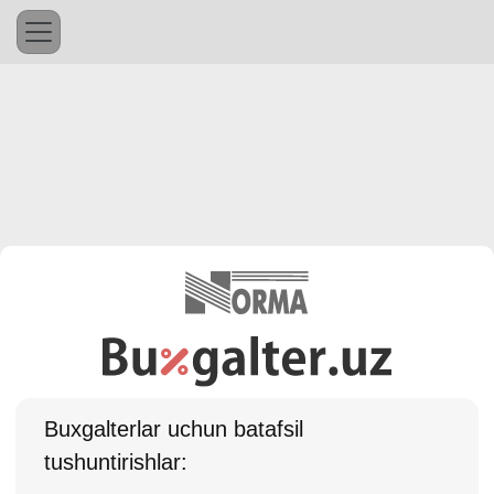
Buхgalterlar uchun batafsil
tushuntirishlar: