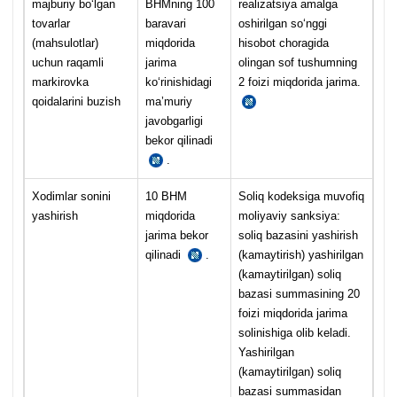
majburiy boʻlgan
BHMning 100
realizatsiya amalga
tovarlar
baravari
oshirilgan soʻnggi
(mahsulotlar)
miqdorida
hisobot choragida
uchun raqamli
jarima
olingan sof tushumning
markirovka
koʻrinishidagi
2 foizi miqdorida jarima.
qoidalarini buzish
ma’muriy
SK
227-
javobgarligi
1-
bekor qilinadi
m.
.
MJTK
166-
m.
Xodimlar sonini
10 BHM
Soliq kodeksiga muvofiq
4-
yashirish
miqdorida
moliyaviy sanksiya:
q.
jarima bekor
soliq bazasini yashirish
qilinadi
.
(kamaytirish) yashirilgan
MJTK
175-
(kamaytirilgan) soliq
5-
bazasi summasining 20
m.
foizi miqdorida jarima
solinishiga olib keladi.
Yashirilgan
(kamaytirilgan) soliq
bazasi summasidan