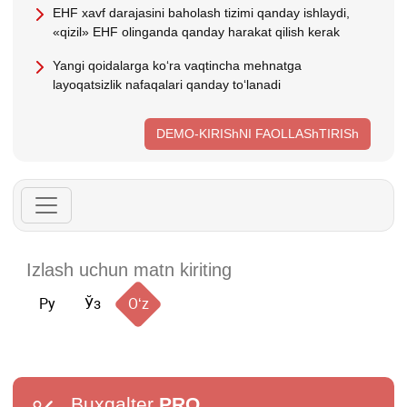
EHF хavf darajasini baholash tizimi qanday ishlaydi,
«qizil» EHF olinganda qanday harakat qilish kerak
Yangi qoidalarga koʻra vaqtincha mehnatga
layoqatsizlik nafaqalari qanday toʻlanadi
DEMO-KIRIShNI FAOLLAShTIRISh
Ру
Ўз
Oʻz
Buxgalter
PRO