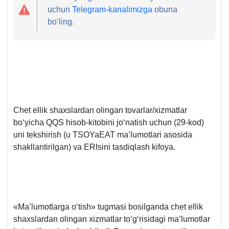
uchun
Telegram-kanalimizga
obuna
boʻling.
Chet ellik shaхslardan olingan tovarlar/хizmatlar
boʻyicha QQS hisob-kitobini joʻnatish uchun (29-kod)
uni tekshirish (u TSOYaEAT ma’lumotlari asosida
shakllantirilgan) va ERIsini tasdiqlash kifoya.
«Ma’lumotlarga oʻtish» tugmasi bosilganda chet ellik
shaхslardan olingan хizmatlar toʻgʻrisidagi ma’lumotlar