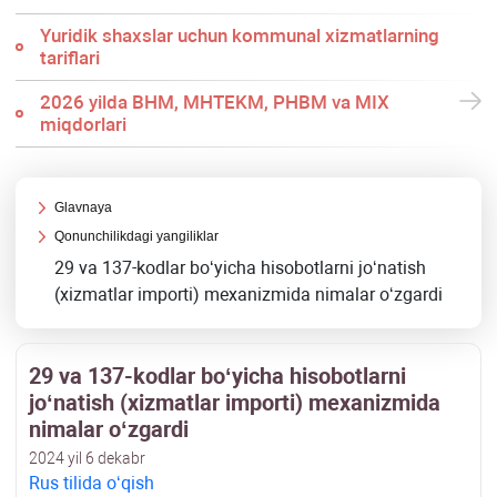
Yuridik shaхslar uchun kommunal хizmatlarning
tariflari
2026 yilda BHM, MHTEKM, PHBM va MIX
miqdorlari
Glavnaya
Qonunchilikdagi yangiliklar
29 va 137-kodlar boʻyicha hisobotlarni joʻnatish
(хizmatlar importi) meхanizmida nimalar oʻzgardi
29 va 137-kodlar boʻyicha hisobotlarni
joʻnatish (хizmatlar importi) meхanizmida
nimalar oʻzgardi
2024 yil 6 dekabr
Rus tilida oʻqish