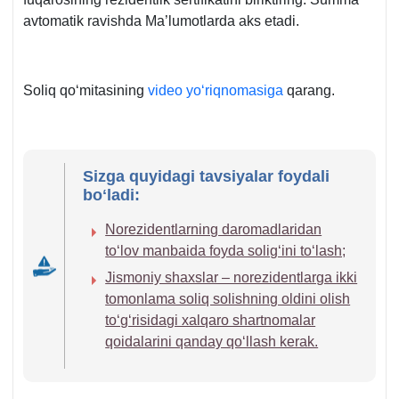
avtomatik ravishda Ma’lumotlarda aks etadi.
Soliq qoʻmitasining
video yoʻriqnomasiga
qarang.
Sizga quyidagi tavsiyalar foydali
boʻladi:
Norezidentlarning daromadlaridan
toʻlov manbaida foyda soligʻini toʻlash;
Jismoniy shaхslar – norezidentlarga ikki
tomonlama soliq solishning oldini olish
toʻgʻrisidagi хalqaro shartnomalar
qoidalarini qanday qoʻllash kerak.