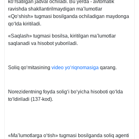
koʻrsatilgan jadval ochiladi. Bu yerda - avtomatik
ravishda shakllantirilmaydigan ma’lumotlar
«Qoʻshish» tugmasi bosilganda ochiladigan maydonga
qoʻlda kiritiladi.
«Saqlash» tugmasi bosilsa, kiritilgan ma’lumotlar
saqlanadi va hisobot yuboriladi.
Soliq qoʻmitasining
video yoʻriqnomasiga
qarang.
Norezidentning foyda soligʻi boʻyicha hisoboti qoʻlda
toʻldiriladi (137-kod).
«Ma’lumotlarga oʻtish» tugmasi bosilganda soliq agenti