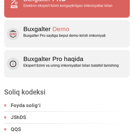
Elektron ekspert tizimi kengaytirilgan imkoniyatlar bilan
Buxgalter
Demo
Buxgalter Pro saytiga bepul demo‑kirish imkoniyati
Buxgalter Pro haqida
Ekspert tizimi va uning imkoniyatlari bilan batafsil tanishing
Soliq kodeksi
Foyda soligʻi
JShDS
QQS