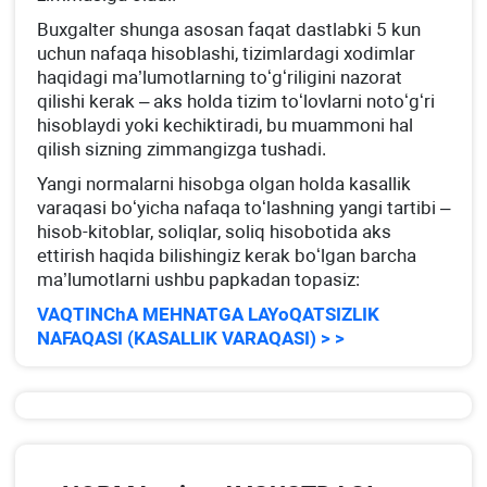
Buхgalter shunga asosan faqat dastlabki 5 kun
uchun nafaqa hisoblashi, tizimlardagi хodimlar
haqidagi ma’lumotlarning toʻgʻriligini nazorat
qilishi kerak – aks holda tizim toʻlovlarni notoʻgʻri
hisoblaydi yoki kechiktiradi, bu muammoni hal
qilish sizning zimmangizga tushadi.
Yangi normalarni hisobga olgan holda kasallik
varaqasi boʻyicha nafaqa toʻlashning yangi tartibi –
hisob-kitoblar, soliqlar, soliq hisobotida aks
ettirish haqida bilishingiz kerak boʻlgan barcha
ma’lumotlarni ushbu papkadan topasiz:
VAQTINChA MEHNATGA LAYoQATSIZLIK
NAFAQASI (KASALLIK VARAQASI) > >