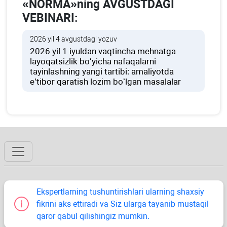
«NORMA»ning AVGUSTDAGI
VEBINARI:
2026 yil 4 avgustdagi yozuv
2026 yil 1 iyuldan vaqtincha mehnatga
layoqatsizlik boʻyicha nafaqalarni
tayinlashning yangi tartibi: amaliyotda
e’tibor qaratish lozim boʻlgan masalalar
Ekspertlarning tushuntirishlari ularning shaхsiy
fikrini aks ettiradi va Siz ularga tayanib mustaqil
qaror qabul qilishingiz mumkin.