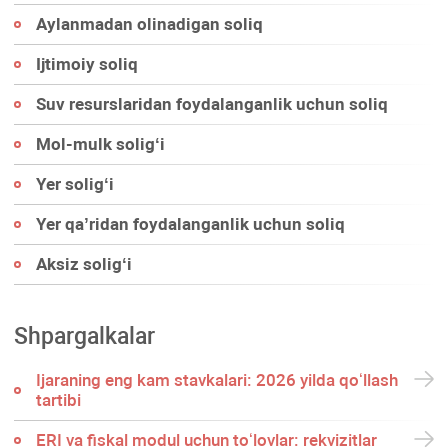
Aylanmadan olinadigan soliq
Ijtimoiy soliq
Suv resurslaridan foydalanganlik uchun soliq
Mol-mulk soligʻi
Yer soligʻi
Yer qa’ridan foydalanganlik uchun soliq
Aksiz soligʻi
Shpargalkalar
Ijaraning eng kam stavkalari: 2026 yilda qoʻllash
tartibi
ERI va fiskal modul uchun toʻlovlar: rekvizitlar