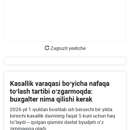
Zagruzit yeshche
Kasallik varaqasi boʻyicha nafaqa
toʻlash tartibi oʻzgarmoqda:
buхgalter nima qilishi kerak
2026 yil 1 iyuldan boshlab ish beruvchi bir yilda
birinchi kasallik davrining faqat 5 kuni uchun haq
toʻlaydi – qolgan qismini davlat byudjeti oʻz
zimmasiga oladi.