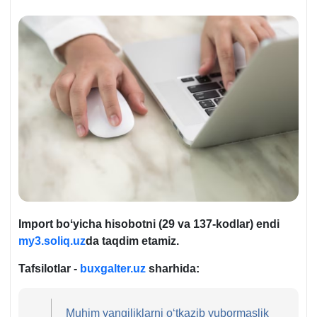
Import boʻyicha hisobotni (29 va 137-kodlar) endi
my3.soliq.uz
da taqdim etamiz.
Tafsilotlar -
buxgalter.uz
sharhida:
Muhim yangiliklarni oʻtkazib yubormaslik