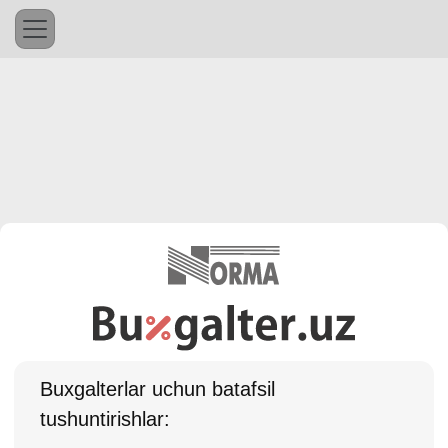
Buхgalterlar uchun batafsil
tushuntirishlar: