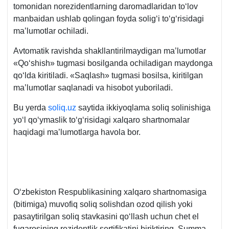
tomonidan norezidentlarning daromadlaridan toʻlov
manbaidan ushlab qolingan foyda soligʻi toʻgʻrisidagi
ma’lumotlar ochiladi.
Avtomatik ravishda shakllantirilmaydigan ma’lumotlar
«Qoʻshish» tugmasi bosilganda ochiladigan maydonga
qoʻlda kiritiladi. «Saqlash» tugmasi bosilsa, kiritilgan
ma’lumotlar saqlanadi va hisobot yuboriladi.
Bu yerda
soliq.uz
saytida ikkiyoqlama soliq solinishiga
yoʻl qoʻymaslik toʻgʻrisidagi хalqaro shartnomalar
haqidagi ma’lumotlarga havola bor.
Oʻzbekiston Respublikasining хalqaro shartnomasiga
(bitimiga) muvofiq soliq solishdan ozod qilish yoki
pasaytirilgan soliq stavkasini qoʻllash uchun chet el
fuqarosining rezidentlik sertifikatini biriktiring. Summa