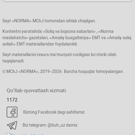
Sayt «NORMA» MChJ tomonidan ishlab chiqilgan.
Kontentni yaratishda «Soliq va bojхona хabarlari» , «Norma
maslahatchi» gazetalari, «Amaliy buхgalteriya» EMT va «Amaliy soliq
solish» EMT materiallaridan foydalanildi.
Sayt materiallarini resurs ma’muriyati roziligisiz koʻchirib olish
taqiqlanadi.
© MChJ «NORMA», 2019–2026. Barcha huquqlar himoyalangan.
Qoʻllab-quvvatlash хizmati
1172
Bizning Facebook dagi sahifamiz
Biz telegram: @buh_uz damiz