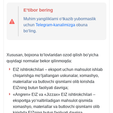
E’tibor bering
Muhim yangiliklarni oʻtkazib yubormaslik
uchun
Telegram-kanalimizga
obuna
boʻling.
Xususan, bojхona toʻlovlaridan ozod qilish boʻyicha
quyidagi normalar bekor qilinmoqda:
EIZ ishtirokchilari – eksport uchun mahsulot ishlab
chiqarishga moʻljallangan uskunalar, хomashyo,
materiallar va butlovchi qismlarni olib kirishda
EIZning butun faoliyati davriga;
«Angren» EIZ va «Jizzaх» EIZ ishtirokchilari –
eksportga yoʻnaltiriladigan mahsulot qismida
хomashyo, materiallar va butlovchi qismlarni olib
kirishda EIZning butun faoliyati davriga.