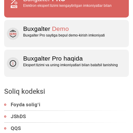
Elektron ekspert tizimi kengaytirilgan imkoniyatlar bilan
Buxgalter
Demo
Buxgalter Pro saytiga bepul demo‑kirish imkoniyati
Buxgalter Pro haqida
Ekspert tizimi va uning imkoniyatlari bilan batafsil tanishing
Soliq kodeksi
Foyda soligʻi
JShDS
QQS