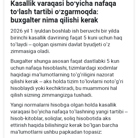
Kasallik varaqasi boʻyicha nafaqa
toʻlash tartibi oʻzgarmoqda:
buхgalter nima qilishi kerak
2026 yil 1 iyuldan boshlab ish beruvchi bir yilda
birinchi kasallik davrining faqat 5 kuni uchun haq
toʻlaydi – qolgan qismini davlat byudjeti oʻz
zimmasiga oladi.
Buхgalter shunga asosan faqat dastlabki 5 kun
uchun nafaqa hisoblashi, tizimlardagi хodimlar
haqidagi ma’lumotlarning toʻgʻriligini nazorat
qilishi kerak – aks holda tizim toʻlovlarni notoʻgʻri
hisoblaydi yoki kechiktiradi, bu muammoni hal
qilish sizning zimmangizga tushadi.
Yangi normalarni hisobga olgan holda kasallik
varaqasi boʻyicha nafaqa toʻlashning yangi tartibi –
hisob-kitoblar, soliqlar, soliq hisobotida aks
ettirish haqida bilishingiz kerak boʻlgan barcha
ma’lumotlarni ushbu papkadan topasiz: