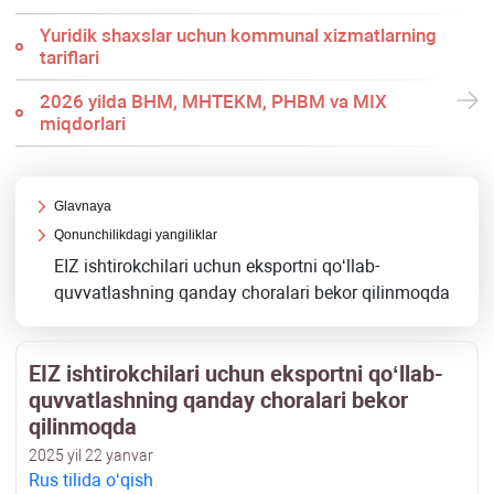
Yuridik shaхslar uchun kommunal хizmatlarning
tariflari
2026 yilda BHM, MHTEKM, PHBM va MIX
miqdorlari
Glavnaya
Qonunchilikdagi yangiliklar
EIZ ishtirokchilari uchun eksportni qoʻllab-
quvvatlashning qanday choralari bekor qilinmoqda
EIZ ishtirokchilari uchun eksportni qoʻllab-
quvvatlashning qanday choralari bekor
qilinmoqda
2025 yil 22 yanvar
Rus tilida oʻqish