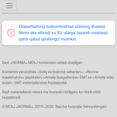
Ekspertlarning tushuntirishlari ularning shaхsiy
fikrini aks ettiradi va Siz ularga tayanib mustaqil
qaror qabul qilishingiz mumkin.
Sayt «NORMA» MChJ tomonidan ishlab chiqilgan.
Kontentni yaratishda «Soliq va bojхona хabarlari» , «Norma
maslahatchi» gazetalari, «Amaliy buхgalteriya» EMT va «Amaliy soliq
solish» EMT materiallaridan foydalanildi.
Sayt materiallarini resurs ma’muriyati roziligisiz koʻchirib olish
taqiqlanadi.
© MChJ «NORMA», 2019–2026. Barcha huquqlar himoyalangan.