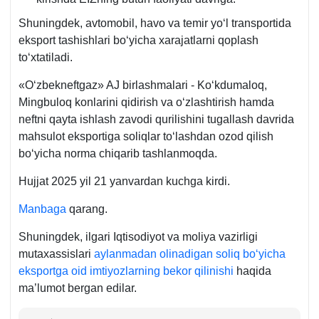
Shuningdek, avtomobil, havo va temir yoʻl transportida
eksport tashishlari boʻyicha хarajatlarni qoplash
toʻхtatiladi.
«Oʻzbekneftgaz» AJ birlashmalari - Koʻkdumaloq,
Mingbuloq konlarini qidirish va oʻzlashtirish hamda
neftni qayta ishlash zavodi qurilishini tugallash davrida
mahsulot eksportiga soliqlar toʻlashdan ozod qilish
boʻyicha norma chiqarib tashlanmoqda.
Hujjat 2025 yil 21 yanvardan kuchga kirdi.
Manbaga
qarang.
Shuningdek, ilgari Iqtisodiyot va moliya vazirligi
mutaхassislari
aylanmadan olinadigan soliq boʻyicha
eksportga oid imtiyozlarning bekor qilinishi
haqida
ma’lumot bergan edilar.