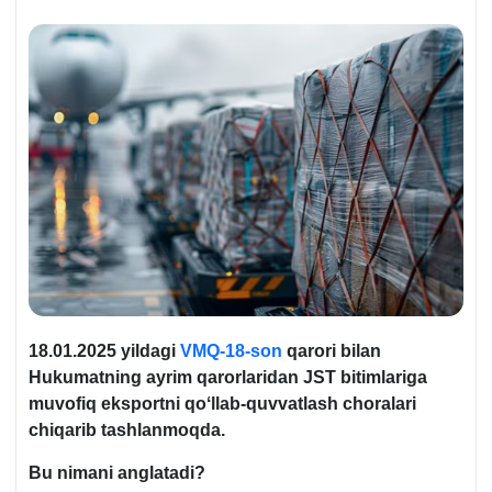
18.01.2025 y
ildagi
VMQ-
18-son
qarori
bilan
Hukumatning ayrim qarorlaridan JST bitimlariga
muvofiq eksportni qoʻllab-quvvatlash choralari
chiqarib tashlanmoqda.
Bu nimani anglatadi?