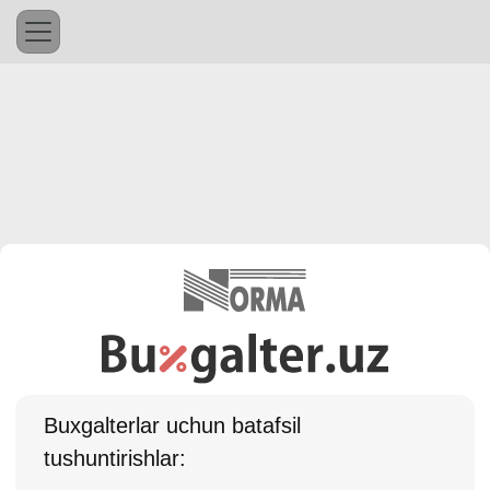
Buхgalterlar uchun batafsil
tushuntirishlar: