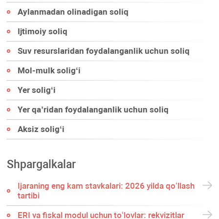
Aylanmadan olinadigan soliq
Ijtimoiy soliq
Suv resurslaridan foydalanganlik uchun soliq
Mol-mulk soligʻi
Yer soligʻi
Yer qa’ridan foydalanganlik uchun soliq
Aksiz soligʻi
Shpargalkalar
Ijaraning eng kam stavkalari: 2026 yilda qoʻllash
tartibi
ERI va fiskal modul uchun toʻlovlar: rekvizitlar