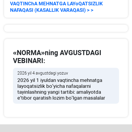
VAQTINChA MEHNATGA LAYoQATSIZLIK
NAFAQASI (KASALLIK VARAQASI) > >
«NORMA»ning AVGUSTDAGI
VEBINARI:
2026 yil 4 avgustdagi yozuv
2026 yil 1 iyuldan vaqtincha mehnatga
layoqatsizlik boʻyicha nafaqalarni
tayinlashning yangi tartibi: amaliyotda
e’tibor qaratish lozim boʻlgan masalalar