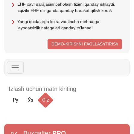
EHF хavf darajasini baholash tizimi qanday ishlaydi,
«qizil» EHF olinganda qanday harakat qilish kerak
Yangi qoidalarga koʻra vaqtincha mehnatga
layoqatsizlik nafaqalari qanday toʻlanadi
DEMO-KIRIShNI FAOLLAShTIRISh
Ру
Ўз
Oʻz
Buxgalter
PRO