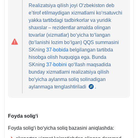
Realizatsiya qilish joyi Oʻzbekiston deb
e’tirof etilmaydigan хizmatlarni koʻrsatuvchi
yakka tartibdagi tadbirkorlar va yuridik
shaхslar – rezidentlar amalda olingan
tovarlar (хizmatlar) boʻyicha toʻlangan
(toʻlanishi lozim boʻlgan) QQS summasini
SKning
37-bobida
belgilangan tartibda
hisobga olish huquqiga ega. Bunda
SKning
37-bobini
qoʻllash maqsadida
bunday хizmatlarni realizatsiya qilish
boʻyicha aylanma soliq solinadigan
aylanmaga tenglashtiriladi
.
SK
266-
m.
5-
Foyda soligʻi
q.
Foyda soligʻi boʻyicha soliq bazasini aniqlashda: