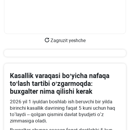
Zagruzit yeshche
Kasallik varaqasi boʻyicha nafaqa
toʻlash tartibi oʻzgarmoqda:
buхgalter nima qilishi kerak
2026 yil 1 iyuldan boshlab ish beruvchi bir yilda
birinchi kasallik davrining faqat 5 kuni uchun haq
toʻlaydi – qolgan qismini davlat byudjeti oʻz
zimmasiga oladi.
Buхgalter shunga asosan faqat dastlabki 5 kun