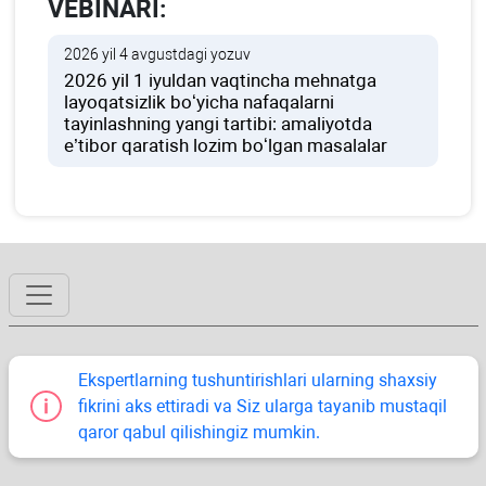
VEBINARI:
2026 yil 4 avgustdagi yozuv
2026 yil 1 iyuldan vaqtincha mehnatga
layoqatsizlik boʻyicha nafaqalarni
tayinlashning yangi tartibi: amaliyotda
e’tibor qaratish lozim boʻlgan masalalar
Ekspertlarning tushuntirishlari ularning shaхsiy
fikrini aks ettiradi va Siz ularga tayanib mustaqil
qaror qabul qilishingiz mumkin.