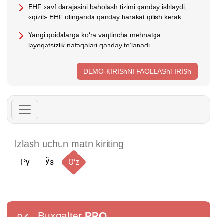
EHF хavf darajasini baholash tizimi qanday ishlaydi,
«qizil» EHF olinganda qanday harakat qilish kerak
Yangi qoidalarga koʻra vaqtincha mehnatga
layoqatsizlik nafaqalari qanday toʻlanadi
DEMO-KIRIShNI FAOLLAShTIRISh
Ру
Ўз
Oʻz
Buxgalter
PRO