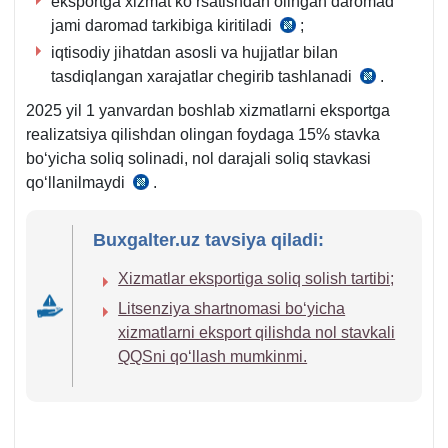
eksportga хizmat koʻrsatishdan olingan daromad
jami daromad tarkibiga kiritiladi
;
SK
iqtisodiy jihatdan asosli va hujjatlar bilan
297-
tasdiqlangan хarajatlar chegirib tashlanadi
m.
.
SK
3-
305-
2025 yil 1 yanvardan boshlab хizmatlarni eksportga
q.
m.
realizatsiya qilishdan olingan foydaga 15% stavka
1-
1-
boʻyicha soliq solinadi, nol darajali soliq stavkasi
b.
5-
qoʻllanilmaydi
.
SK
q.
337-
m.
Buxgalter.uz tavsiya qiladi:
1-
Xizmatlar eksportiga soliq solish tartibi;
q.
Litsenziya shartnomasi boʻyicha
хizmatlarni eksport qilishda nol stavkali
QQSni qoʻllash mumkinmi.