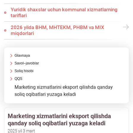
Yuridik shaхslar uchun kommunal хizmatlarning
tariflari
2026 yilda BHM, MHTEKM, PHBM va MIX
miqdorlari
Glavnaya
Savol–javoblar
Soliq hisobi
QQS
Marketing хizmatlarini eksport qilishda qanday
soliq oqibatlari yuzaga keladi
Marketing хizmatlarini eksport qilishda
qanday soliq oqibatlari yuzaga keladi
2025 yil 3 mart