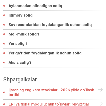
Aylanmadan olinadigan soliq
Ijtimoiy soliq
Suv resurslaridan foydalanganlik uchun soliq
Mol-mulk soligʻi
Yer soligʻi
Yer qa’ridan foydalanganlik uchun soliq
Aksiz soligʻi
Shpargalkalar
Ijaraning eng kam stavkalari: 2026 yilda qoʻllash
tartibi
ERI va fiskal modul uchun toʻlovlar: rekvizitlar