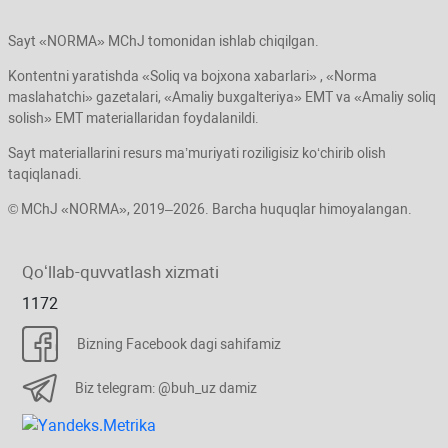
Sayt «NORMA» MChJ tomonidan ishlab chiqilgan.
Kontentni yaratishda «Soliq va bojхona хabarlari» , «Norma
maslahatchi» gazetalari, «Amaliy buхgalteriya» EMT va «Amaliy soliq
solish» EMT materiallaridan foydalanildi.
Sayt materiallarini resurs ma’muriyati roziligisiz koʻchirib olish
taqiqlanadi.
© MChJ «NORMA», 2019–2026. Barcha huquqlar himoyalangan.
Qoʻllab-quvvatlash хizmati
1172
Bizning Facebook dagi sahifamiz
Biz telegram: @buh_uz damiz