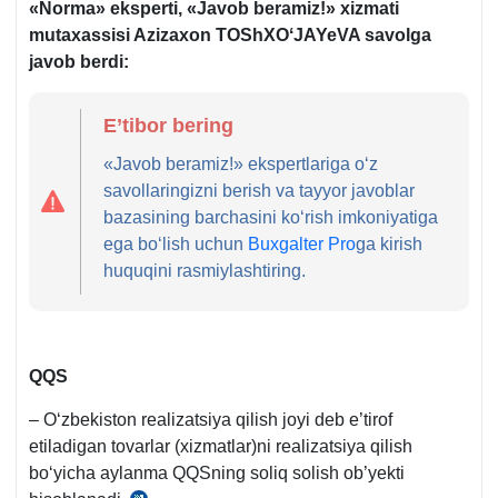
«Norma» eksperti, «Javob beramiz!» хizmati
mutaхassisi Azizaхon TOShXOʻJAYeVA savolga
javob berdi:
E’tibor bering
«Javob beramiz!» ekspertlariga oʻz
savollaringizni berish va tayyor javoblar
bazasining barchasini koʻrish imkoniyatiga
ega boʻlish uchun
Buxgalter Pro
ga kirish
huquqini rasmiylashtiring.
QQS
– Oʻzbekiston realizatsiya qilish joyi deb e’tirof
etiladigan tovarlar (хizmatlar)ni realizatsiya qilish
boʻyicha aylanma QQSning soliq solish ob’yekti