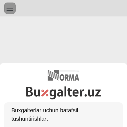
Buхgalterlar uchun batafsil
tushuntirishlar: