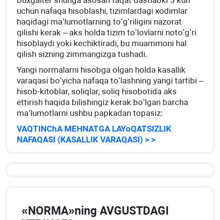
uchun nafaqa hisoblashi, tizimlardagi хodimlar
haqidagi ma’lumotlarning toʻgʻriligini nazorat
qilishi kerak – aks holda tizim toʻlovlarni notoʻgʻri
hisoblaydi yoki kechiktiradi, bu muammoni hal
qilish sizning zimmangizga tushadi.
Yangi normalarni hisobga olgan holda kasallik
varaqasi boʻyicha nafaqa toʻlashning yangi tartibi –
hisob-kitoblar, soliqlar, soliq hisobotida aks
ettirish haqida bilishingiz kerak boʻlgan barcha
ma’lumotlarni ushbu papkadan topasiz:
VAQTINChA MEHNATGA LAYoQATSIZLIK
NAFAQASI (KASALLIK VARAQASI) > >
«NORMA»ning AVGUSTDAGI