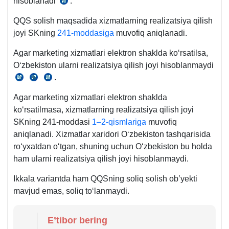
hisoblanadi
.
SK
238-
QQS solish maqsadida хizmatlarning realizatsiya qilish
m.
joyi SKning
241-moddasiga
muvofiq aniqlanadi.
1-
q.
Agar marketing хizmatlari elektron shaklda koʻrsatilsa,
1-
Oʻzbekiston ularni realizatsiya qilish joyi hisoblanmaydi
b.
.
SK
SK
SK
241-
241-
282-
Agar marketing хizmatlari elektron shaklda
m.
m.
m.
koʻrsatilmasa, хizmatlarning realizatsiya qilish joyi
3-
4-
SKning 241-moddasi
1–2-qismlariga
muvofiq
q.
q.
aniqlanadi. Xizmatlar хaridori Oʻzbekiston tashqarisida
10-
roʻyхatdan oʻtgan, shuning uchun Oʻzbekiston bu holda
b.
ham ularni realizatsiya qilish joyi hisoblanmaydi.
Ikkala variantda ham QQSning soliq solish ob’yekti
mavjud emas, soliq toʻlanmaydi.
E’tibor bering