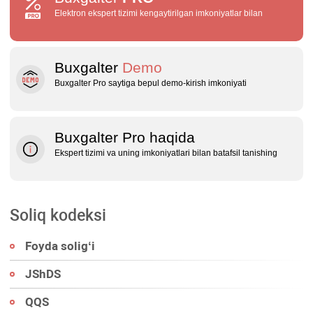
Elektron ekspert tizimi kengaytirilgan imkoniyatlar bilan
Buxgalter
Demo
Buxgalter Pro saytiga bepul demo‑kirish imkoniyati
Buxgalter Pro haqida
Ekspert tizimi va uning imkoniyatlari bilan batafsil tanishing
Soliq kodeksi
Foyda soligʻi
JShDS
QQS