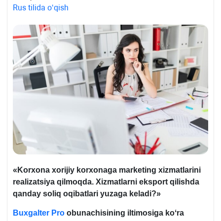
Rus tilida oʻqish
«Korхona хorijiy korхonaga marketing хizmatlarini
realizatsiya qilmoqda. Xizmatlarni eksport qilishda
qanday soliq oqibatlari yuzaga keladi?»
Buxgalter Pro
obunachisining iltimosiga koʻra