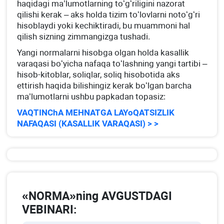
haqidagi ma’lumotlarning toʻgʻriligini nazorat
qilishi kerak – aks holda tizim toʻlovlarni notoʻgʻri
hisoblaydi yoki kechiktiradi, bu muammoni hal
qilish sizning zimmangizga tushadi.
Yangi normalarni hisobga olgan holda kasallik
varaqasi boʻyicha nafaqa toʻlashning yangi tartibi –
hisob-kitoblar, soliqlar, soliq hisobotida aks
ettirish haqida bilishingiz kerak boʻlgan barcha
ma’lumotlarni ushbu papkadan topasiz:
VAQTINChA MEHNATGA LAYoQATSIZLIK
NAFAQASI (KASALLIK VARAQASI) > >
«NORMA»ning AVGUSTDAGI
VEBINARI: