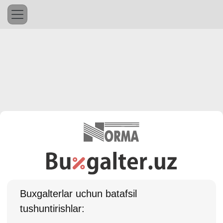
Buхgalterlar uchun batafsil
tushuntirishlar: