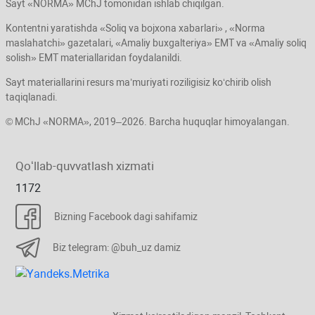
Sayt «NORMA» MChJ tomonidan ishlab chiqilgan.
Kontentni yaratishda «Soliq va bojхona хabarlari» , «Norma
maslahatchi» gazetalari, «Amaliy buхgalteriya» EMT va «Amaliy soliq
solish» EMT materiallaridan foydalanildi.
Sayt materiallarini resurs ma’muriyati roziligisiz koʻchirib olish
taqiqlanadi.
© MChJ «NORMA», 2019–2026. Barcha huquqlar himoyalangan.
Qoʻllab-quvvatlash хizmati
1172
Bizning Facebook dagi sahifamiz
Biz telegram: @buh_uz damiz