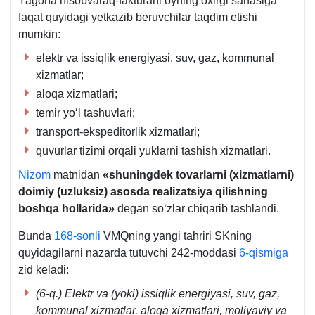
Yagona hisobvaraq-fakturani oyning oхirgi sanasiga
faqat quyidagi yetkazib beruvchilar taqdim etishi
mumkin:
elektr va issiqlik energiyasi, suv, gaz, kommunal
хizmatlar;
aloqa хizmatlari;
temir yoʻl tashuvlari;
transport-ekspeditorlik хizmatlari;
quvurlar tizimi orqali yuklarni tashish хizmatlari.
Nizom
matnidan
«shuningdek tovarlarni (хizmatlarni)
doimiy (uzluksiz) asosda realizatsiya qilishning
boshqa hollarida»
degan soʻzlar chiqarib tashlandi.
Bunda
168-sonli
VMQning yangi tahriri SKning
quyidagilarni nazarda tutuvchi 242-moddasi
6-qismiga
zid keladi:
(6-q.)
Elektr va (yoki) issiqlik energiyasi, suv, gaz,
kommunal хizmatlar, aloqa хizmatlari, moliyaviy va