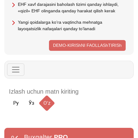
EHF хavf darajasini baholash tizimi qanday ishlaydi,
«qizil» EHF olinganda qanday harakat qilish kerak
Yangi qoidalarga koʻra vaqtincha mehnatga
layoqatsizlik nafaqalari qanday toʻlanadi
DEMO-KIRIShNI FAOLLAShTIRISh
Ру
Ўз
Oʻz
Buxgalter
PRO