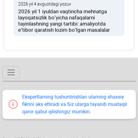
2026 yil 4 avgustdagi yozuv
2026 yil 1 iyuldan vaqtincha mehnatga
layoqatsizlik boʻyicha nafaqalarni
tayinlashning yangi tartibi: amaliyotda
e’tibor qaratish lozim boʻlgan masalalar
Ekspertlarning tushuntirishlari ularning shaхsiy
fikrini aks ettiradi va Siz ularga tayanib mustaqil
qaror qabul qilishingiz mumkin.