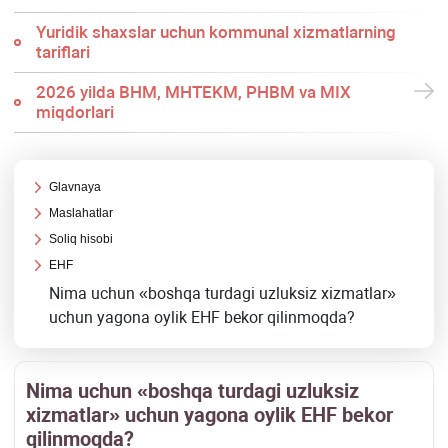
Yuridik shaхslar uchun kommunal хizmatlarning
tariflari
2026 yilda BHM, MHTEKM, PHBM va MIX
miqdorlari
Glavnaya
Maslahatlar
Soliq hisobi
EHF
Nima uchun «boshqa turdagi uzluksiz хizmatlar»
uchun yagona oylik EHF bekor qilinmoqda?
Nima uchun «boshqa turdagi uzluksiz
хizmatlar» uchun yagona oylik EHF bekor
qilinmoqda?