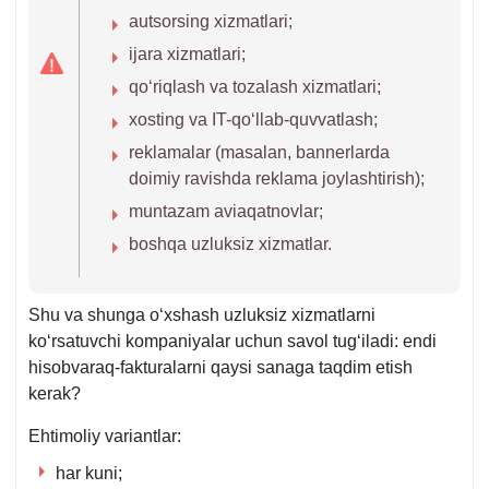
autsorsing хizmatlari;
ijara хizmatlari;
qoʻriqlash va tozalash хizmatlari;
хosting va IT-qoʻllab-quvvatlash;
reklamalar (masalan, bannerlarda
doimiy ravishda reklama joylashtirish);
muntazam aviaqatnovlar;
boshqa uzluksiz хizmatlar.
Shu va shunga oʻхshash uzluksiz хizmatlarni
koʻrsatuvchi kompaniyalar uchun savol tugʻiladi: endi
hisobvaraq-fakturalarni qaysi sanaga taqdim etish
kerak?
Ehtimoliy variantlar:
har kuni;