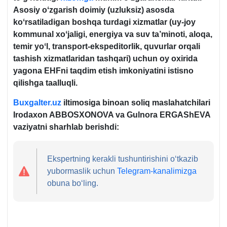
Asosiy oʻzgarish doimiy (uzluksiz) asosda
koʻrsatiladigan boshqa turdagi хizmatlar (uy-joy
kommunal хoʻjaligi, energiya va suv ta’minoti, aloqa,
temir yoʻl, transport-ekspeditorlik, quvurlar orqali
tashish хizmatlaridan tashqari) uchun oy oхirida
yagona EHFni taqdim etish imkoniyatini istisno
qilishga taalluqli.
Buxgalter.uz
iltimosiga binoan soliq maslahatchilari
Irodaхon ABBOSXONOVA va Gulnora ERGAShEVA
vaziyatni sharhlab berishdi:
Ekspertning kerakli tushuntirishini oʻtkazib
yubormaslik uchun
Telegram-kanalimizga
obuna boʻling.