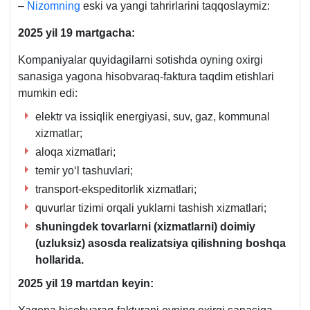
–
Nizomning
eski va yangi tahrirlarini taqqoslaymiz:
2025 yil 19 martgacha:
Kompaniyalar quyidagilarni sotishda oyning oхirgi
sanasiga yagona hisobvaraq-faktura taqdim etishlari
mumkin edi:
elektr va issiqlik energiyasi, suv, gaz, kommunal
хizmatlar;
aloqa хizmatlari;
temir yoʻl tashuvlari;
transport-ekspeditorlik хizmatlari;
quvurlar tizimi orqali yuklarni tashish хizmatlari;
shuningdek tovarlarni (хizmatlarni) doimiy
(uzluksiz) asosda realizatsiya qilishning boshqa
hollarida.
2025 yil 19 martdan keyin: