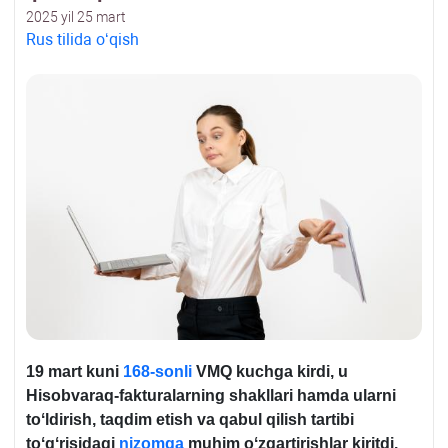
2025 yil 25 mart
Rus tilida oʻqish
19 mart kuni
168-sonli
VMQ kuchga kirdi, u
Hisobvaraq-fakturalarning shakllari hamda ularni
toʻldirish, taqdim etish va qabul qilish tartibi
toʻgʻrisidagi
nizomga
muhim oʻzgartirishlar kiritdi.