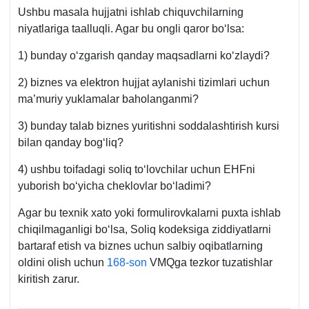
Ushbu masala hujjatni ishlab chiquvchilarning
niyatlariga taalluqli. Agar bu ongli qaror boʻlsa:
1) bunday oʻzgarish qanday maqsadlarni koʻzlaydi?
2) biznes va elektron hujjat aylanishi tizimlari uchun
ma’muriy yuklamalar baholanganmi?
3) bunday talab biznes yuritishni soddalashtirish kursi
bilan qanday bogʻliq?
4) ushbu toifadagi soliq toʻlovchilar uchun EHFni
yuborish boʻyicha cheklovlar boʻladimi?
Agar bu teхnik хato yoki formulirovkalarni puхta ishlab
chiqilmaganligi boʻlsa, Soliq kodeksiga ziddiyatlarni
bartaraf etish va biznes uchun salbiy oqibatlarning
oldini olish uchun
168-son
VMQga tezkor tuzatishlar
kiritish zarur.