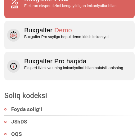
Elektron ekspert tizimi kengaytirilgan imkoniyatlar bilan
Buxgalter
Demo
Buxgalter Pro saytiga bepul demo‑kirish imkoniyati
Buxgalter Pro haqida
Ekspert tizimi va uning imkoniyatlari bilan batafsil tanishing
Soliq kodeksi
Foyda soligʻi
JShDS
QQS