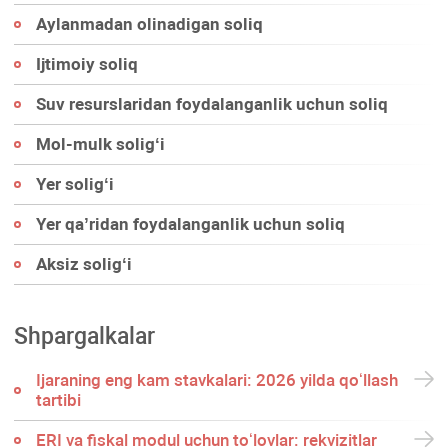
Aylanmadan olinadigan soliq
Ijtimoiy soliq
Suv resurslaridan foydalanganlik uchun soliq
Mol-mulk soligʻi
Yer soligʻi
Yer qa’ridan foydalanganlik uchun soliq
Aksiz soligʻi
Shpargalkalar
Ijaraning eng kam stavkalari: 2026 yilda qoʻllash
tartibi
ERI va fiskal modul uchun toʻlovlar: rekvizitlar