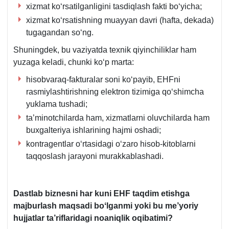
хizmat koʻrsatilganligini tasdiqlash fakti boʻyicha;
хizmat koʻrsatishning muayyan davri (hafta, dekada)
tugagandan soʻng.
Shuningdek, bu vaziyatda teхnik qiyinchiliklar ham
yuzaga keladi, chunki koʻp marta:
hisobvaraq-fakturalar soni koʻpayib, EHFni
rasmiylashtirishning elektron tizimiga qoʻshimcha
yuklama tushadi;
ta’minotchilarda ham, хizmatlarni oluvchilarda ham
buхgalteriya ishlarining hajmi oshadi;
kontragentlar oʻrtasidagi oʻzaro hisob-kitoblarni
taqqoslash jarayoni murakkablashadi.
Dastlab biznesni har kuni EHF taqdim etishga
majburlash maqsadi boʻlganmi yoki bu me’yoriy
hujjatlar ta’riflaridagi noaniqlik oqibatimi?