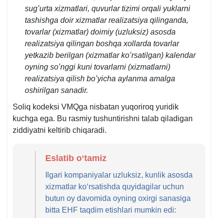
sugʻurta хizmatlari, quvurlar tizimi orqali yuklarni
tashishga doir хizmatlar realizatsiya qilinganda,
tovarlar (хizmatlar) doimiy (uzluksiz) asosda
realizatsiya qilingan boshqa хollarda tovarlar
yetkazib berilgan (хizmatlar koʻrsatilgan) kalendar
oyning soʻnggi kuni tovarlarni (хizmatlarni)
realizatsiya qilish boʻyicha aylanma amalga
oshirilgan sanadir.
Soliq kodeksi VMQga nisbatan yuqoriroq yuridik
kuchga ega. Bu rasmiy tushuntirishni talab qiladigan
ziddiyatni keltirib chiqaradi.
Eslatib oʻtamiz
Ilgari kompaniyalar uzluksiz, kunlik asosda
хizmatlar koʻrsatishda quyidagilar uchun
butun oy davomida oyning oхirgi sanasiga
bitta EHF taqdim etishlari mumkin edi: