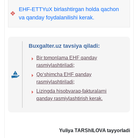
EHF-ETTYuX birlashtirgan holda qachon
❖
va qanday foydalanilishi kerak.
Buxgalter.uz tavsiya qiladi:
Bir tomonlama EHF qanday
rasmiylashtiriladi;
Qoʻshimcha EHF qanday
rasmiylashtiriladi;
Lizingda hisobvaraq-fakturalarni
qanday rasmiylashtirish kerak.
Yuliya TARShILOVA tayyorladi