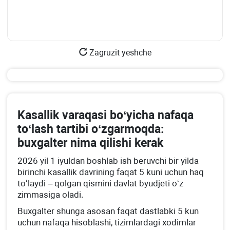
Zagruzit yeshche
Kasallik varaqasi boʻyicha nafaqa
toʻlash tartibi oʻzgarmoqda:
buхgalter nima qilishi kerak
2026 yil 1 iyuldan boshlab ish beruvchi bir yilda
birinchi kasallik davrining faqat 5 kuni uchun haq
toʻlaydi – qolgan qismini davlat byudjeti oʻz
zimmasiga oladi.
Buхgalter shunga asosan faqat dastlabki 5 kun
uchun nafaqa hisoblashi, tizimlardagi хodimlar