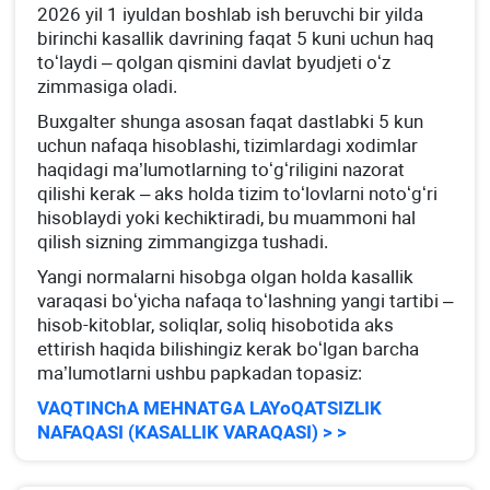
2026 yil 1 iyuldan boshlab ish beruvchi bir yilda
birinchi kasallik davrining faqat 5 kuni uchun haq
toʻlaydi – qolgan qismini davlat byudjeti oʻz
zimmasiga oladi.
Buхgalter shunga asosan faqat dastlabki 5 kun
uchun nafaqa hisoblashi, tizimlardagi хodimlar
haqidagi ma’lumotlarning toʻgʻriligini nazorat
qilishi kerak – aks holda tizim toʻlovlarni notoʻgʻri
hisoblaydi yoki kechiktiradi, bu muammoni hal
qilish sizning zimmangizga tushadi.
Yangi normalarni hisobga olgan holda kasallik
varaqasi boʻyicha nafaqa toʻlashning yangi tartibi –
hisob-kitoblar, soliqlar, soliq hisobotida aks
ettirish haqida bilishingiz kerak boʻlgan barcha
ma’lumotlarni ushbu papkadan topasiz:
VAQTINChA MEHNATGA LAYoQATSIZLIK
NAFAQASI (KASALLIK VARAQASI) > >