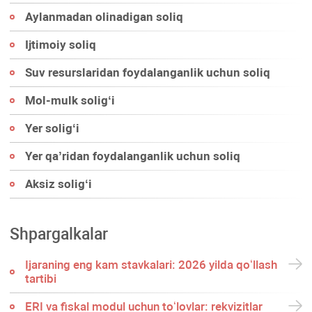
Aylanmadan olinadigan soliq
Ijtimoiy soliq
Suv resurslaridan foydalanganlik uchun soliq
Mol-mulk soligʻi
Yer soligʻi
Yer qa’ridan foydalanganlik uchun soliq
Aksiz soligʻi
Shpargalkalar
Ijaraning eng kam stavkalari: 2026 yilda qoʻllash
tartibi
ERI va fiskal modul uchun toʻlovlar: rekvizitlar