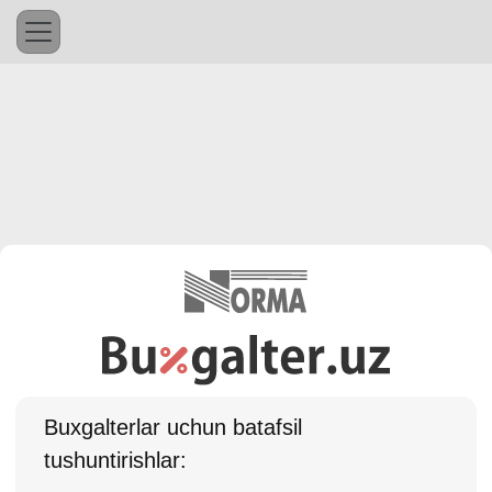
Buхgalterlar uchun batafsil
tushuntirishlar: