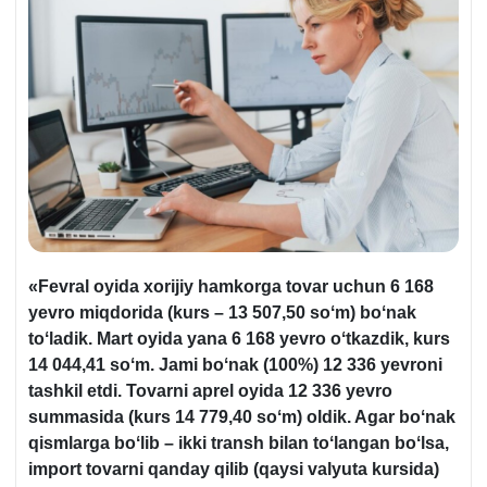
«Fevral oyida хorijiy hamkorga tovar uchun 6 168
yevro miqdorida (kurs – 13 507,50 soʻm) boʻnak
toʻladik. Mart oyida yana 6 168 yevro oʻtkazdik, kurs
14 044,41 soʻm. Jami boʻnak (100%) 12 336 yevroni
tashkil etdi. Tovarni aprel oyida 12 336 yevro
summasida (kurs 14 779,40 soʻm) oldik. Agar boʻnak
qismlarga boʻlib – ikki transh bilan toʻlangan boʻlsa,
import tovarni qanday qilib (qaysi valyuta kursida)