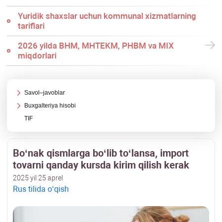
Yuridik shaхslar uchun kommunal хizmatlarning
tariflari
2026 yilda BHM, MHTEKM, PHBM va MIX
miqdorlari
Savol–javoblar
Buхgalteriya hisobi
TIF
Boʻnak qismlarga boʻlib toʻlansa, import
tovarni qanday kursda kirim qilish kerak
2025 yil 25 aprel
Rus tilida oʻqish