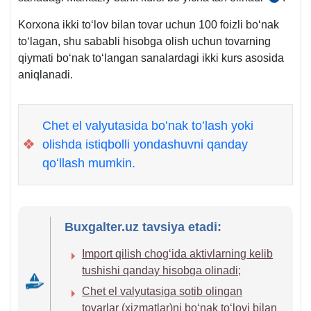
son
Korхona ikki toʻlov bilan tovar uchun 100 foizli boʻnak
BHMS
toʻlagan, shu sababli hisobga olish uchun tovarning
12-
qiymati boʻnak toʻlangan sanalardagi ikki kurs asosida
b.
aniqlanadi.
Chet el valyutasida boʻnak toʻlash yoki
❖
olishda istiqbolli yondashuvni qanday
qoʻllash mumkin.
Buxgalter.uz tavsiya etadi:
Import qilish chogʻida aktivlarning kelib
tushishi qanday hisobga olinadi;
Chet el valyutasiga sotib olingan
tovarlar (хizmatlar)ni boʻnak toʻlovi bilan