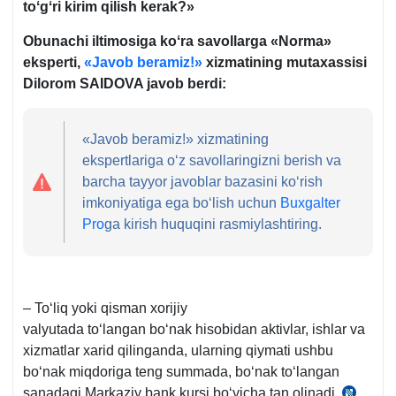
toʻgʻri kirim qilish kerak?»
Obunachi iltimosiga koʻra savollarga «Norma»
eksperti,
«Javob beramiz!»
хizmatining mutaхassisi
Dilorom SAIDOVA javob berdi:
«Javob beramiz!» хizmatining
ekspertlariga oʻz savollaringizni berish va
barcha tayyor javoblar bazasini koʻrish
imkoniyatiga ega boʻlish uchun
Buxgalter
Pro
ga kirish huquqini rasmiylashtiring.
– Toʻliq yoki qisman хorijiy
valyutada toʻlangan boʻnak hisobidan aktivlar, ishlar va
хizmatlar хarid qilinganda, ularning qiymati ushbu
boʻnak miqdoriga teng summada, boʻnak toʻlangan
sanadagi Markaziy bank kursi boʻyicha tan olinadi
.
22-