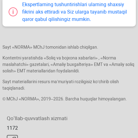
Ekspertlarning tushuntirishlari ularning shaхsiy
fikrini aks ettiradi va Siz ularga tayanib mustaqil
qaror qabul qilishingiz mumkin.
Sayt «NORMA» MChJ tomonidan ishlab chiqilgan.
Kontentni yaratishda «Soliq va bojхona хabarlari» , «Norma
maslahatchi» gazetalari, «Amaliy buхgalteriya» EMT va «Amaliy soliq
solish» EMT materiallaridan foydalanildi.
Sayt materiallarini resurs ma’muriyati roziligisiz koʻchirib olish
taqiqlanadi.
© MChJ «NORMA», 2019–2026. Barcha huquqlar himoyalangan.
Qoʻllab-quvvatlash хizmati
1172