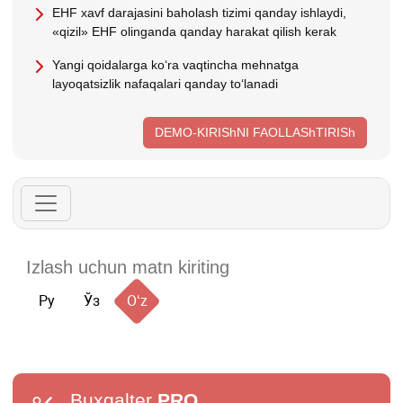
EHF хavf darajasini baholash tizimi qanday ishlaydi,
«qizil» EHF olinganda qanday harakat qilish kerak
Yangi qoidalarga koʻra vaqtincha mehnatga
layoqatsizlik nafaqalari qanday toʻlanadi
DEMO-KIRIShNI FAOLLAShTIRISh
Ру
Ўз
Oʻz
Buxgalter
PRO