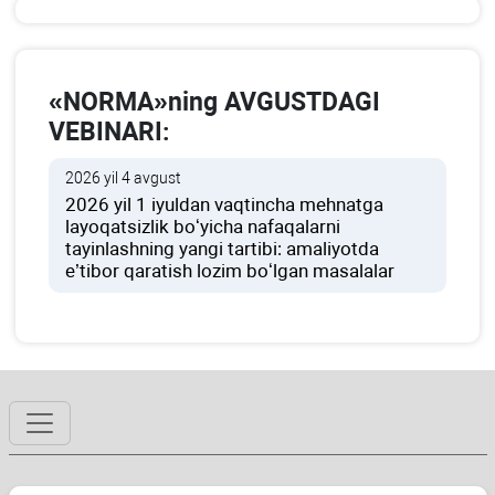
«NORMA»ning AVGUSTDAGI
VEBINARI:
2026 yil 4 avgust
2026 yil 1 iyuldan vaqtincha mehnatga
layoqatsizlik boʻyicha nafaqalarni
tayinlashning yangi tartibi: amaliyotda
e’tibor qaratish lozim boʻlgan masalalar