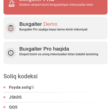
Elektron ekspert tizimi kengaytirilgan imkoniyatlar bilan
Buxgalter
Demo
Buxgalter Pro saytiga bepul demo‑kirish imkoniyati
Buxgalter Pro haqida
Ekspert tizimi va uning imkoniyatlari bilan batafsil tanishing
Soliq kodeksi
Foyda soligʻi
JShDS
QQS