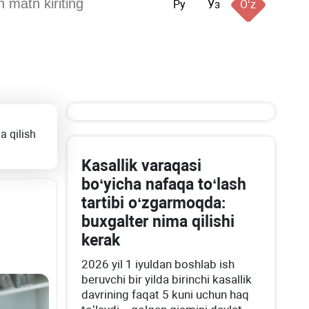
Ру
Ўз
Oʻz
a qilish
Kasallik varaqasi
boʻyicha nafaqa toʻlash
tartibi oʻzgarmoqda:
buхgalter nima qilishi
kerak
2026 yil 1 iyuldan boshlab ish
beruvchi bir yilda birinchi kasallik
davrining faqat 5 kuni uchun haq