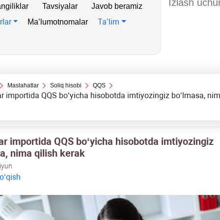
ngiliklar
Tavsiyalar
Javob beramiz
rlar
Ta’lim
Ma’lumotnomalar
Maslahatlar
Soliq hisobi
QQS
r importida QQS boʻyicha hisobotda imtiyozingiz boʻlmasa, nim
ar importida QQS boʻyicha hisobotda imtiyozingiz
a, nima qilish kerak
 iyun
 oʻqish