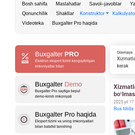
Bosh sahifa
Maslahatlar
Savol–javoblar
Ya
Konstruktor
Kalkulyato
Qonunchilik
Shakllar
Videoteka
Buxgalter Pro haqida
Buxgalter
PRO
Glavnaya
Xizmatla
Elektron ekspert tizimi kengaytirilgan
kerak
imkoniyatlar bilan
Buxgalter
Demo
Xizmatl
Buxgalter Pro saytiga bepul
boʻlmas
demo‑kirish imkoniyati
2025 yil 17
Rus tilida
Buxgalter Pro haqida
Ekspert tizimi va uning imkoniyatlari
bilan batafsil tanishing