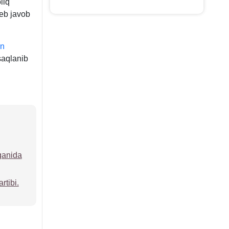
liq
deb javob
on
saqlanib
ganida
rtibi.