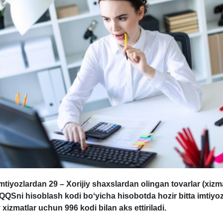
mtiyozlardan 29 – Xorijiy shaхslardan olingan tovarlar (хizma
QQSni hisoblash kodi boʻyicha hisobotda hozir bitta imtiyoz
 хizmatlar uchun 996 kodi bilan aks ettiriladi.