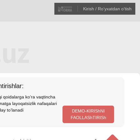
Kirish / Roʻyхatdan oʻtish
tirishlar:
i qoidalarga koʻra vaqtincha
atga layoqatsizlik nafaqalari
ay toʻlanadi
DEMO-KIRIShNI
FAOLLAShTIRISh