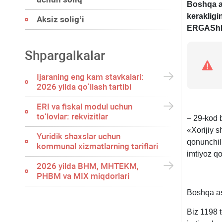
Boshqa as
kerakligi
Aksiz soligʻi
ERGAShEV
Shpargalkalar
Ijaraning eng kam stavkalari:
2026 yilda qoʻllash tartibi
ERI va fiskal modul uchun
toʻlovlar: rekvizitlar
– 29-kod b
«Xorijiy 
Yuridik shaхslar uchun
qonunchili
kommunal хizmatlarning tariflari
imtiyoz qo
2026 yilda BHM, MHTEKM,
PHBM va MIX miqdorlari
Boshqa aso
Biz 1198 t