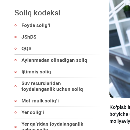
Soliq kodeksi
Foyda soligʻi
JShDS
QQS
Aylanmadan olinadigan soliq
Ijtimoiy soliq
Suv resurslaridan
foydalanganlik uchun soliq
Mol-mulk soligʻi
Koʻplab i
Yer soligʻi
boʻyicha 
moliyaviy
Yer qa’ridan foydalanganlik
uchun soliq