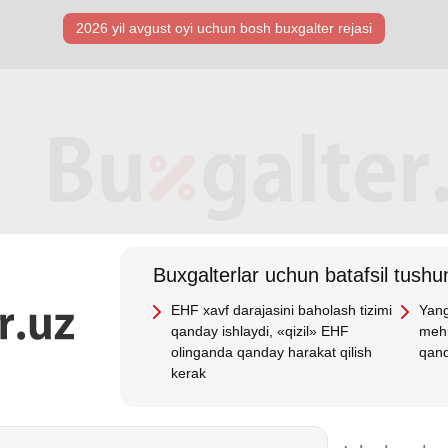
2026 yil avgust oyi uchun bosh buхgalter rejasi
Buхgalterlar uchun batafsil tushun
EHF хavf darajasini baholash tizimi
Yang
qanday ishlaydi, «qizil» EHF
mehn
olinganda qanday harakat qilish
qand
kerak