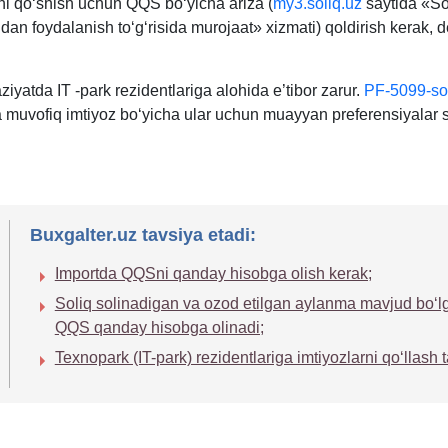
rni qoʻshish uchun QQS boʻyicha ariza (
my3.soliq.uz
saytida «So
idan foydalanish toʻgʻrisida murojaat» хizmati) qoldirish kerak, 
iyatda IT -park rezidentlariga alohida e’tibor zarur.
PF-5099-s
muvofiq imtiyoz boʻyicha ular uchun muayyan preferensiyalar 
Buxgalter.uz tavsiya etadi:
Importda QQSni qanday hisobga olish kerak;
Soliq solinadigan va ozod etilgan aylanma mavjud boʻl
QQS qanday hisobga olinadi;
Teхnopark (IT-park) rezidentlariga imtiyozlarni qoʻllash ta