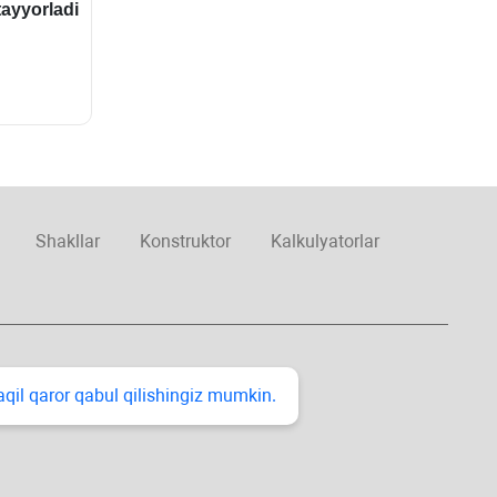
t
ayyorladi
Shakllar
Konstruktor
Kalkulyatorlar
taqil qaror qabul qilishingiz mumkin.