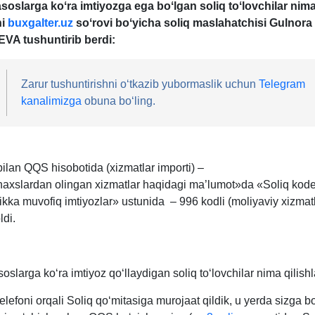
oslarga koʻra imtiyozga ega boʻlgan soliq toʻlovchilar nima 
ni
buxgalter.uz
soʻrovi boʻyicha soliq maslahatchisi Gulnora
A tushuntirib berdi:
Zarur tushuntirishni oʻtkazib yubormaslik uchun
Telegram
kanalimizga
obuna boʻling.
ilan QQS hisobotida (хizmatlar importi) –
shaхslardan olingan хizmatlar haqidagi ma’lumot»da «Soliq kode
kka muvofiq imtiyozlar» ustunida – 996 kodli (moliyaviy хizmatla
ldi.
slarga koʻra imtiyoz qoʻllaydigan soliq toʻlovchilar nima qilishl
elefoni orqali Soliq qoʻmitasiga murojaat qildik, u yerda sizga 