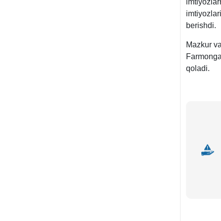
imtiyozla
imtiyozlar
berishdi.
Mazkur vaz
Farmonga 
qoladi.