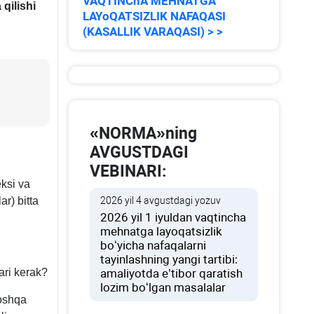
VAQTINChA MEHNATGA
qilishi
LAYoQATSIZLIK NAFAQASI
(KASALLIK VARAQASI) > >
«NORMA»ning
AVGUSTDAGI
VEBINARI:
ksi va
2026 yil 4 avgustdagi yozuv
r) bitta
2026 yil 1 iyuldan vaqtincha
mehnatga layoqatsizlik
boʻyicha nafaqalarni
tayinlashning yangi tartibi:
amaliyotda e’tibor qaratish
ari kerak?
lozim boʻlgan masalalar
boshqa