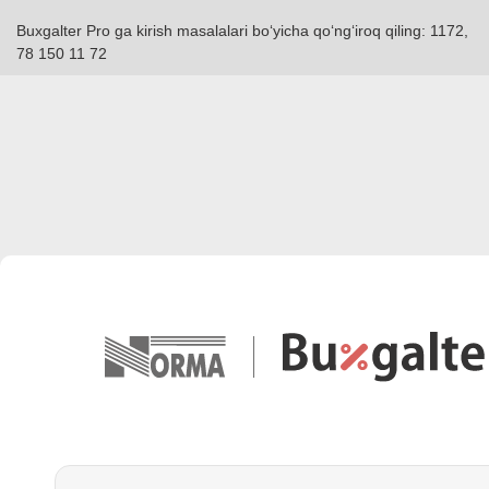
Buxgalter Pro ga kirish masalalari boʻyicha qoʻngʻiroq qiling: 1172,
78 150 11 72