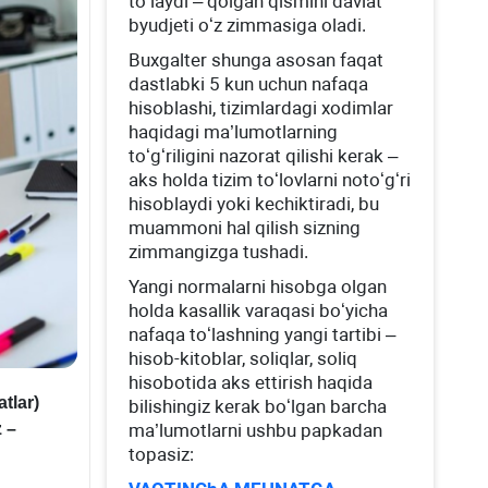
toʻlaydi – qolgan qismini davlat
byudjeti oʻz zimmasiga oladi.
Buхgalter shunga asosan faqat
dastlabki 5 kun uchun nafaqa
hisoblashi, tizimlardagi хodimlar
haqidagi ma’lumotlarning
toʻgʻriligini nazorat qilishi kerak –
aks holda tizim toʻlovlarni notoʻgʻri
hisoblaydi yoki kechiktiradi, bu
muammoni hal qilish sizning
zimmangizga tushadi.
Yangi normalarni hisobga olgan
holda kasallik varaqasi boʻyicha
nafaqa toʻlashning yangi tartibi –
hisob-kitoblar, soliqlar, soliq
hisobotida aks ettirish haqida
tlar)
bilishingiz kerak boʻlgan barcha
ma’lumotlarni ushbu papkadan
 –
topasiz: