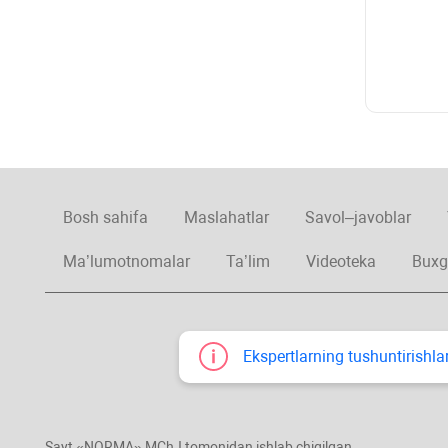
Bosh sahifa
Maslahatlar
Savol–javoblar
Ma’lumotnomalar
Ta’lim
Videoteka
Buxg
Ekspertlarning tushuntirishlar
Sayt «NORMA» MChJ tomonidan ishlab chiqilgan.