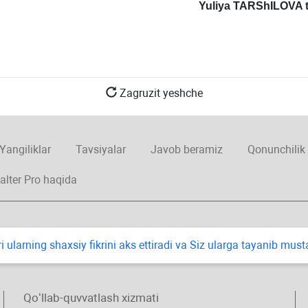
Yuliya TARShILOVA
Zagruzit yeshche
Yangiliklar
Tavsiyalar
Javob beramiz
Qonunchilik
alter Pro haqida
i ularning shaхsiy fikrini aks ettiradi va Siz ularga tayanib mus
Qoʻllab-quvvatlash хizmati