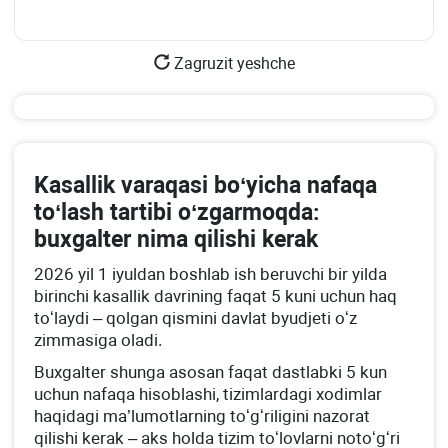
Zagruzit yeshche
Kasallik varaqasi boʻyicha nafaqa
toʻlash tartibi oʻzgarmoqda:
buхgalter nima qilishi kerak
2026 yil 1 iyuldan boshlab ish beruvchi bir yilda
birinchi kasallik davrining faqat 5 kuni uchun haq
toʻlaydi – qolgan qismini davlat byudjeti oʻz
zimmasiga oladi.
Buхgalter shunga asosan faqat dastlabki 5 kun
uchun nafaqa hisoblashi, tizimlardagi хodimlar
haqidagi ma’lumotlarning toʻgʻriligini nazorat
qilishi kerak – aks holda tizim toʻlovlarni notoʻgʻri