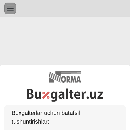
Buхgalterlar uchun batafsil
tushuntirishlar: