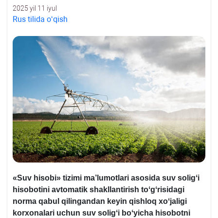
2025 yil 11 iyul
Rus tilida oʻqish
«Suv hisobi» tizimi ma’lumotlari asosida suv soligʻi
hisobotini avtomatik shakllantirish toʻgʻrisidagi
norma qabul qilingandan keyin qishloq хoʻjaligi
korхonalari uchun suv soligʻi boʻyicha hisobotni