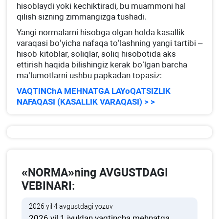
hisoblaydi yoki kechiktiradi, bu muammoni hal
qilish sizning zimmangizga tushadi.
Yangi normalarni hisobga olgan holda kasallik
varaqasi boʻyicha nafaqa toʻlashning yangi tartibi –
hisob-kitoblar, soliqlar, soliq hisobotida aks
ettirish haqida bilishingiz kerak boʻlgan barcha
ma’lumotlarni ushbu papkadan topasiz:
VAQTINChA MEHNATGA LAYoQATSIZLIK
NAFAQASI (KASALLIK VARAQASI) > >
«NORMA»ning AVGUSTDAGI
VEBINARI:
2026 yil 4 avgustdagi yozuv
2026 yil 1 iyuldan vaqtincha mehnatga