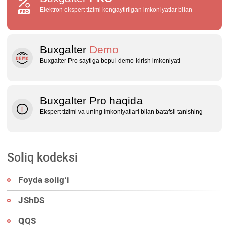
Elektron ekspert tizimi kengaytirilgan imkoniyatlar bilan
Buxgalter
Demo
Buxgalter Pro saytiga bepul demo‑kirish imkoniyati
Buxgalter Pro haqida
Ekspert tizimi va uning imkoniyatlari bilan batafsil tanishing
Soliq kodeksi
Foyda soligʻi
JShDS
QQS