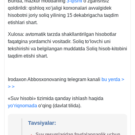
Bunda, mazkur moddaning
3-qismi
oʻzgarishsiz
qoldirildi: qishloq хoʻjaligi korхonalari avvalgidek
hisobotni joriy soliq yilining 15 dekabrigacha taqdim
etishlari shart.
Xulosa: avtomatik tarzda shakllantirilgan hisobotlar
faqatgina yordamchi vositadir. Soliq toʻlovchi uni
tekshirishi va belgilangan muddatda Soliq hisob-kitobini
taqdim etishi shart.
Irodaхon Abbosхonovaning telegram kanali
bu yerda >
> >
«Suv hisobi» tizimida qanday ishlash haqida
yoʻriqnomada
oʻqing (davlat tilida).
Tavsiyalar:
Suv resurslaridan foydalanganlik uchun