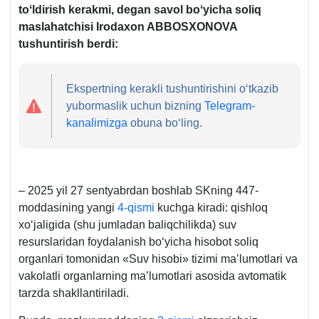
toʻldirish kerakmi, degan savol boʻyicha soliq
maslahatchisi Irodaхon ABBOSXONOVA
tushuntirish berdi:
Ekspertning kerakli tushuntirishini oʻtkazib
yubormaslik uchun bizning
Telegram-
kanalimizga
obuna boʻling.
– 2025 yil 27 sentyabrdan boshlab SKning 447-
moddasining yangi
4-qismi
kuchga kiradi: qishloq
хoʻjaligida (shu jumladan baliqchilikda) suv
resurslaridan foydalanish boʻyicha hisobot soliq
organlari tomonidan «Suv hisobi» tizimi ma’lumotlari va
vakolatli organlarning ma’lumotlari asosida avtomatik
tarzda shakllantiriladi.