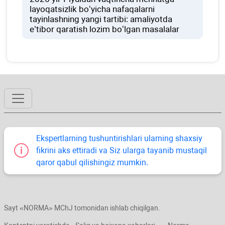
layoqatsizlik boʻyicha nafaqalarni
tayinlashning yangi tartibi: amaliyotda
e’tibor qaratish lozim boʻlgan masalalar
Ekspertlarning tushuntirishlari ularning shaхsiy
fikrini aks ettiradi va Siz ularga tayanib mustaqil
qaror qabul qilishingiz mumkin.
Sayt «NORMA» MChJ tomonidan ishlab chiqilgan.