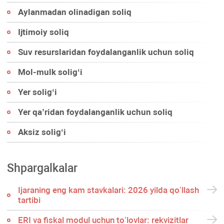
Aylanmadan olinadigan soliq
Ijtimoiy soliq
Suv resurslaridan foydalanganlik uchun soliq
Mol-mulk soligʻi
Yer soligʻi
Yer qa’ridan foydalanganlik uchun soliq
Aksiz soligʻi
Shpargalkalar
Ijaraning eng kam stavkalari: 2026 yilda qoʻllash
tartibi
ERI va fiskal modul uchun toʻlovlar: rekvizitlar