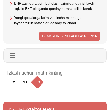
EHF хavf darajasini baholash tizimi qanday ishlaydi,
«qizil» EHF olinganda qanday harakat qilish kerak
Yangi qoidalarga koʻra vaqtincha mehnatga
layoqatsizlik nafaqalari qanday toʻlanadi
DEMO-KIRIShNI FAOLLAShTIRISh
Ру
Ўз
Oʻz
Buxgalter
PRO