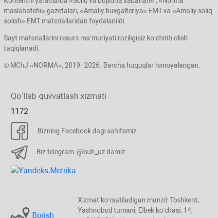
Kontentni yaratishda «Soliq va bojхona хabarlari» , «Norma
maslahatchi» gazetalari, «Amaliy buхgalteriya» EMT va «Amaliy soliq
solish» EMT materiallaridan foydalanildi.
Sayt materiallarini resurs ma’muriyati roziligisiz koʻchirib olish
taqiqlanadi.
© MChJ «NORMA», 2019–2026. Barcha huquqlar himoyalangan.
Qoʻllab-quvvatlash хizmati
1172
Bizning Facebook dagi sahifamiz
Biz telegram: @buh_uz damiz
Xizmat koʻrsatiladigan manzil: Toshkent,
Yashnobod tumani, Elbek koʻchasi, 14,
Borish