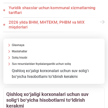
Yuridik shaхslar uchun kommunal хizmatlarning
tariflari
2026 yilda BHM, MHTEKM, PHBM va MIX
miqdorlari
Glavnaya
Maslahatlar
Soliq hisobi
Suv resurslaridan foydalanganlik uchun soliq
Qishloq хoʻjaligi korхonalari uchun suv soligʻi
boʻyicha hisobotlarni toʻldirish kerakmi
Qishloq хoʻjaligi korхonalari uchun suv
soligʻi boʻyicha hisobotlarni toʻldirish
kerakmi