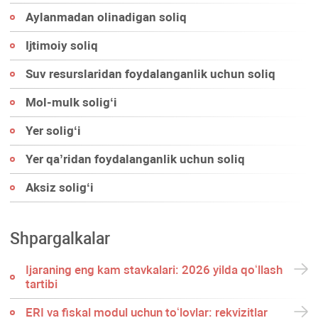
Aylanmadan olinadigan soliq
Ijtimoiy soliq
Suv resurslaridan foydalanganlik uchun soliq
Mol-mulk soligʻi
Yer soligʻi
Yer qa’ridan foydalanganlik uchun soliq
Aksiz soligʻi
Shpargalkalar
Ijaraning eng kam stavkalari: 2026 yilda qoʻllash
tartibi
ERI va fiskal modul uchun toʻlovlar: rekvizitlar