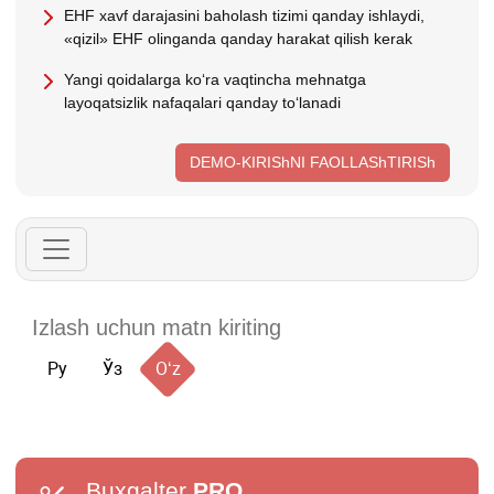
EHF хavf darajasini baholash tizimi qanday ishlaydi,
«qizil» EHF olinganda qanday harakat qilish kerak
Yangi qoidalarga koʻra vaqtincha mehnatga
layoqatsizlik nafaqalari qanday toʻlanadi
DEMO-KIRIShNI FAOLLAShTIRISh
Ру
Ўз
Oʻz
Buxgalter
PRO