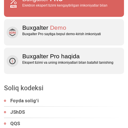
Elektron ekspert tizimi kengaytirilgan imkoniyatlar bilan
Buxgalter
Demo
Buxgalter Pro saytiga bepul demo‑kirish imkoniyati
Buxgalter Pro haqida
Ekspert tizimi va uning imkoniyatlari bilan batafsil tanishing
Soliq kodeksi
Foyda soligʻi
JShDS
QQS