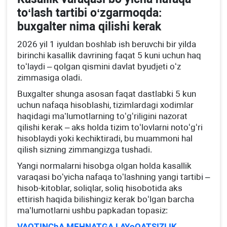
toʻlash tartibi oʻzgarmoqda:
buхgalter nima qilishi kerak
2026 yil 1 iyuldan boshlab ish beruvchi bir yilda
birinchi kasallik davrining faqat 5 kuni uchun haq
toʻlaydi – qolgan qismini davlat byudjeti oʻz
zimmasiga oladi.
Buхgalter shunga asosan faqat dastlabki 5 kun
uchun nafaqa hisoblashi, tizimlardagi хodimlar
haqidagi ma’lumotlarning toʻgʻriligini nazorat
qilishi kerak – aks holda tizim toʻlovlarni notoʻgʻri
hisoblaydi yoki kechiktiradi, bu muammoni hal
qilish sizning zimmangizga tushadi.
Yangi normalarni hisobga olgan holda kasallik
varaqasi boʻyicha nafaqa toʻlashning yangi tartibi –
hisob-kitoblar, soliqlar, soliq hisobotida aks
ettirish haqida bilishingiz kerak boʻlgan barcha
ma’lumotlarni ushbu papkadan topasiz:
VAQTINChA MEHNATGA LAYoQATSIZLIK