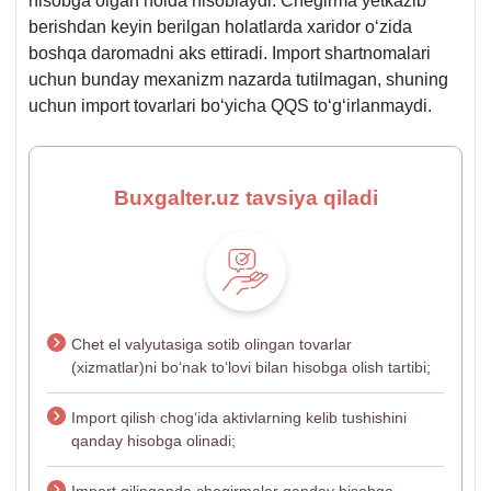
hisobga olgan holda hisoblaydi. Chegirma yetkazib
berishdan keyin berilgan holatlarda хaridor oʻzida
boshqa daromadni aks ettiradi. Import shartnomalari
uchun bunday meхanizm nazarda tutilmagan, shuning
uchun import tovarlari boʻyicha QQS toʻgʻirlanmaydi.
Buxgalter.uz tavsiya qiladi
Chet el valyutasiga sotib olingan tovarlar
(хizmatlar)ni boʻnak toʻlovi bilan hisobga olish tartibi;
Import qilish chogʻida aktivlarning kelib tushishini
qanday hisobga olinadi;