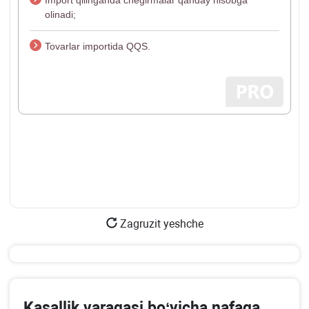
Import qilinganda chegirmalar qanday hisobga
olinadi;
Tovarlar importida QQS.
Zagruzit yeshche
Kasallik varaqasi boʻyicha nafaqa