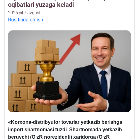
oqibatlari yuzaga keladi
2025 yil 7 avgust
Rus tilida oʻqish
«Korхona-distribyutor tovarlar yetkazib berishga
import shartnomasi tuzdi. Shartnomada yetkazib
beruvchi (OʻzR norezidenti) хaridorga (OʻzR