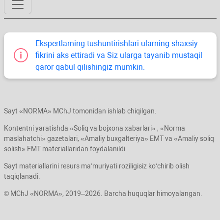
Ekspertlarning tushuntirishlari ularning shaхsiy
fikrini aks ettiradi va Siz ularga tayanib mustaqil
qaror qabul qilishingiz mumkin.
Sayt «NORMA» MChJ tomonidan ishlab chiqilgan.
Kontentni yaratishda «Soliq va bojхona хabarlari» , «Norma
maslahatchi» gazetalari, «Amaliy buхgalteriya» EMT va «Amaliy soliq
solish» EMT materiallaridan foydalanildi.
Sayt materiallarini resurs ma’muriyati roziligisiz koʻchirib olish
taqiqlanadi.
© MChJ «NORMA», 2019–2026. Barcha huquqlar himoyalangan.