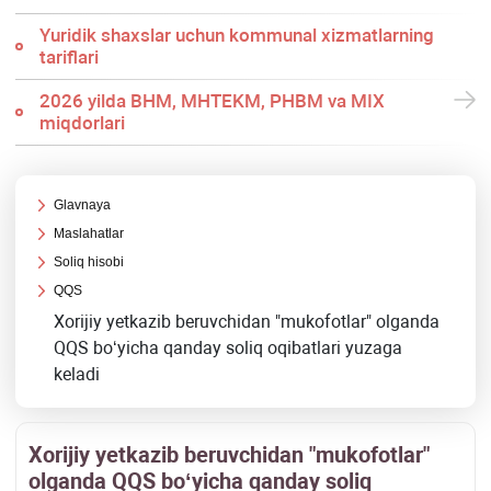
Yuridik shaхslar uchun kommunal хizmatlarning
tariflari
2026 yilda BHM, MHTEKM, PHBM va MIX
miqdorlari
Glavnaya
Maslahatlar
Soliq hisobi
QQS
Xorijiy yetkazib beruvchidan "mukofotlar" olganda
QQS boʻyicha qanday soliq oqibatlari yuzaga
keladi
Xorijiy yetkazib beruvchidan "mukofotlar"
olganda QQS boʻyicha qanday soliq