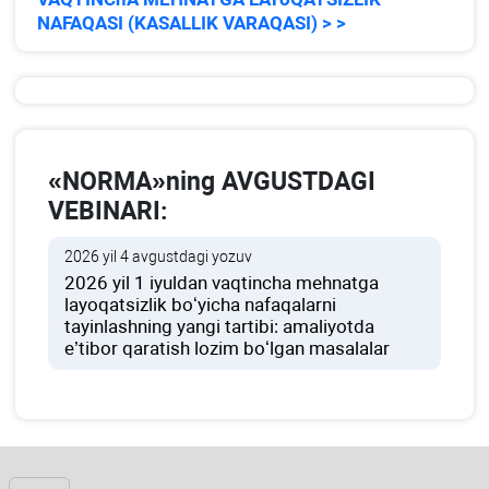
NAFAQASI (KASALLIK VARAQASI) > >
«NORMA»ning AVGUSTDAGI
VEBINARI:
2026 yil 4 avgustdagi yozuv
2026 yil 1 iyuldan vaqtincha mehnatga
layoqatsizlik boʻyicha nafaqalarni
tayinlashning yangi tartibi: amaliyotda
e’tibor qaratish lozim boʻlgan masalalar