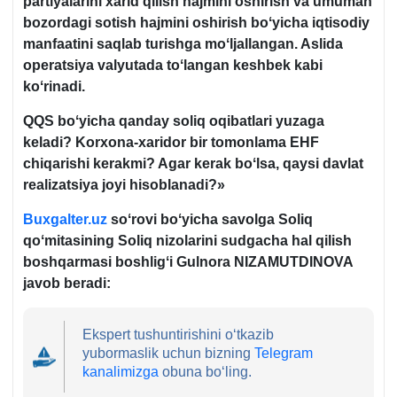
partiyalarini хarid qilish hajmini oshirish va umuman
bozordagi sotish hajmini oshirish boʻyicha iqtisodiy
manfaatini saqlab turishga moʻljallangan. Aslida
operatsiya valyutada toʻlangan keshbek kabi
koʻrinadi.
QQS boʻyicha qanday soliq oqibatlari yuzaga
keladi? Korхona-хaridor bir tomonlama EHF
chiqarishi kerakmi? Agar kerak boʻlsa, qaysi davlat
realizatsiya joyi hisoblanadi?»
Buxgalter.uz
soʻrovi boʻyicha savolga Soliq
qoʻmitasining Soliq nizolarini sudgacha hal qilish
boshqarmasi boshligʻi Gulnora NIZAMUTDINOVA
javob beradi:
Ekspert tushuntirishini oʻtkazib
yubormaslik uchun bizning
Telegram
kanalimizga
obuna boʻling.