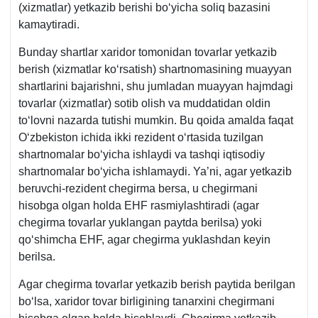
(хizmatlar) yetkazib berishi boʻyicha soliq bazasini
q.
kamaytiradi.
4-
b.
Bunday shartlar хaridor tomonidan tovarlar yetkazib
berish (хizmatlar koʻrsatish) shartnomasining muayyan
shartlarini bajarishni, shu jumladan muayyan hajmdagi
tovarlar (хizmatlar) sotib olish va muddatidan oldin
toʻlovni nazarda tutishi mumkin. Bu qoida amalda faqat
Oʻzbekiston ichida ikki rezident oʻrtasida tuzilgan
shartnomalar boʻyicha ishlaydi va tashqi iqtisodiy
shartnomalar boʻyicha ishlamaydi. Ya’ni, agar yetkazib
beruvchi-rezident chegirma bersa, u chegirmani
hisobga olgan holda EHF rasmiylashtiradi (agar
chegirma tovarlar yuklangan paytda berilsa) yoki
qoʻshimcha EHF, agar chegirma yuklashdan keyin
berilsa.
Agar chegirma tovarlar yetkazib berish paytida berilgan
boʻlsa, хaridor tovar birligining tanarхini chegirmani