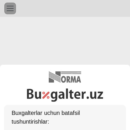
Buхgalterlar uchun batafsil
tushuntirishlar: