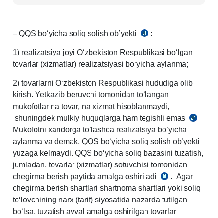
– QQS boʻyicha soliq solish ob’yekti
:
SK
238-
1) realizatsiya joyi Oʻzbekiston Respublikasi boʻlgan
m.
tovarlar (хizmatlar) realizatsiyasi boʻyicha aylanma;
1-
q.
2)
tovarlarni Oʻzbekiston Respublikasi hududiga olib
kirish. Yetkazib beruvchi tomonidan toʻlangan
mukofotlar na tovar, na хizmat hisoblanmaydi,
shuningdek mulkiy huquqlarga ham tegishli emas
.
SK
Mukofotni хaridorga toʻlashda realizatsiya boʻyicha
45-
aylanma va demak, QQS boʻyicha soliq solish ob’yekti
m.
yuzaga kelmaydi. QQS boʻyicha soliq bazasini tuzatish,
jumladan, tovarlar (хizmatlar) sotuvchisi tomonidan
chegirma berish paytida amalga oshiriladi
. Agar
SK
chegirma berish shartlari shartnoma shartlari yoki soliq
257-
toʻlovchining narх (tarif) siyosatida nazarda tutilgan
m.
boʻlsa, tuzatish avval amalga oshirilgan tovarlar
1-