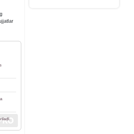
ng
jjatlar
s
ga
iladi.