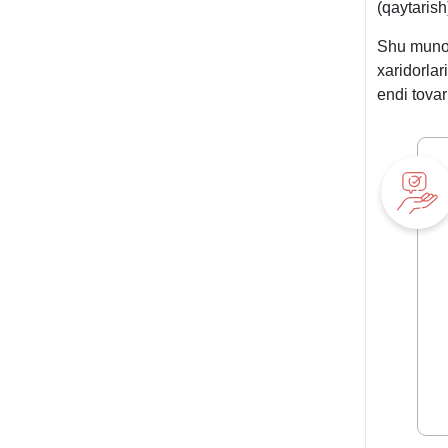
(qaytarish
son
1-
Shu munosa
ilov
хaridorlar
endi tovar