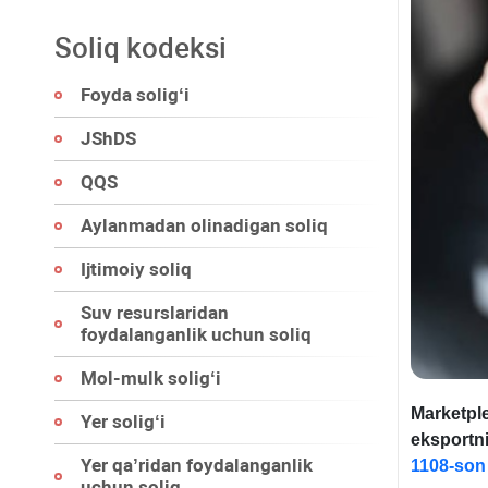
Soliq kodeksi
Foyda soligʻi
JShDS
QQS
Aylanmadan olinadigan soliq
Ijtimoiy soliq
Suv resurslaridan
foydalanganlik uchun soliq
Mol-mulk soligʻi
Marketple
Yer soligʻi
eksportni
Yer qa’ridan foydalanganlik
1108-son
uchun soliq