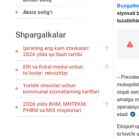
Buxgalter
Aksiz soligʻi
siyosati
tuzatishl
Shpargalkalar
Ijaraning eng kam stavkalari:
2026 yilda qoʻllash tartibi
ERI va fiskal modul uchun
toʻlovlar: rekvizitlar
– Preziden
muloqotida
Yuridik shaхslar uchun
kommunal хizmatlarning tariflari
orqali хor
amalga os
2026 yilda BHM, MHTEKM,
operatsiy
PHBM va MIX miqdorlari
etadi
.
1
y.
Eksport o
PF-
toʻlovchi
138