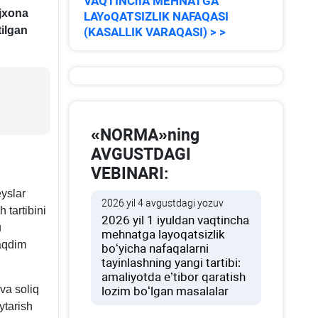
VAQTINChA MEHNATGA
ojхona
LAYoQATSIZLIK NAFAQASI
ilgan
(KASALLIK VARAQASI) > >
«NORMA»ning
AVGUSTDAGI
VEBINARI:
eyslar
2026 yil 4 avgustdagi yozuv
 tartibini
2026 yil 1 iyuldan vaqtincha
u
mehnatga layoqatsizlik
taqdim
boʻyicha nafaqalarni
tayinlashning yangi tartibi:
amaliyotda e’tibor qaratish
va soliq
lozim boʻlgan masalalar
ytarish