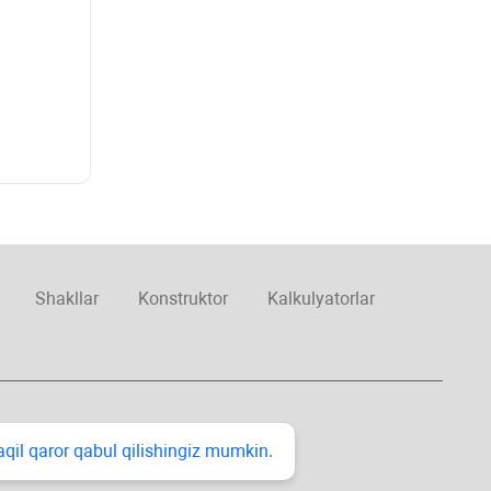
Shakllar
Konstruktor
Kalkulyatorlar
taqil qaror qabul qilishingiz mumkin.