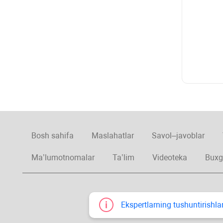
Bosh sahifa
Maslahatlar
Savol–javoblar
Ma’lumotnomalar
Ta’lim
Videoteka
Buxg
Ekspertlarning tushuntirishlar