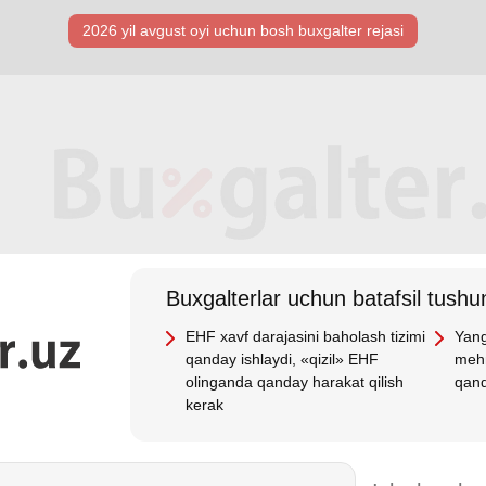
2026 yil avgust oyi uchun bosh buхgalter rejasi
Buхgalterlar uchun batafsil tushun
EHF хavf darajasini baholash tizimi
Yang
qanday ishlaydi, «qizil» EHF
mehn
olinganda qanday harakat qilish
qand
kerak