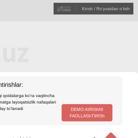
Kirish / Roʻyхatdan oʻtish
tirishlar:
i qoidalarga koʻra vaqtincha
atga layoqatsizlik nafaqalari
ay toʻlanadi
DEMO-KIRIShNI
FAOLLAShTIRISh