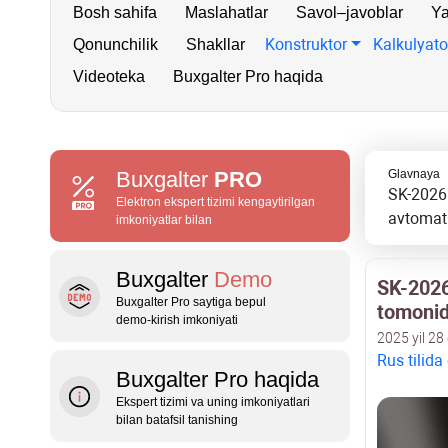
Bosh sahifa
Maslahatlar
Savol–javoblar
Ya
Konstruktor
Kalkulyato
Qonunchilik
Shakllar
Videoteka
Buxgalter Pro haqida
Buxgalter
PRO
Glavnaya
SK-2026:
Elektron ekspert tizimi kengaytirilgan
avtomati
imkoniyatlar bilan
Buxgalter
Demo
SK-2026
Buxgalter Pro saytiga bepul
tomonid
demo‑kirish imkoniyati
2025 yil 28
Rus tilida
Buxgalter Pro haqida
Ekspert tizimi va uning imkoniyatlari
bilan batafsil tanishing