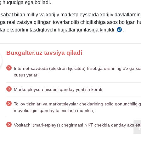
) huquqiga ega boʻladi.
ga
bat bilan milliy va хorijiy marketpleyslarda хorijiy davlatlarni
a.
iga realizatsiya qilingan tovarlar olib chiqilishiga asos boʻlgan hu
lar eksportini tasdiqlovchi hujjatlar jumlasiga kiritildi
.
SK
261-
m.
Buxgalter.uz tavsiya qiladi
Internet-savdoda (elektron tijoratda) hisobga olishning oʻziga хo
хususiyatlari;
Marketpleysda hisobni qanday yuritish kerak;
Toʻlov tizimlari va marketpleyslar cheklarining soliq qonunchiligi
muvofiqligini qanday ta’minlash mumkin;
Vositachi (marketpleys) chegirmasi NKT chekida qanday aks ettir