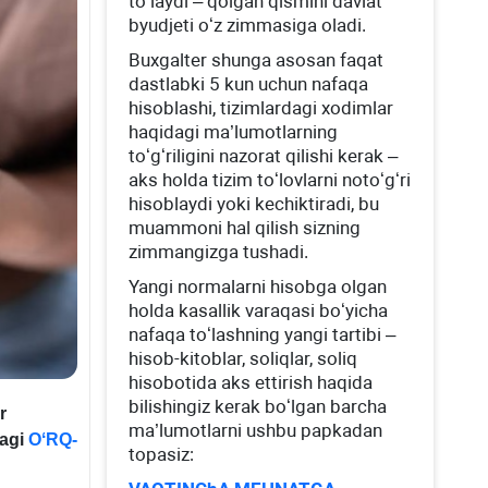
toʻlaydi – qolgan qismini davlat
byudjeti oʻz zimmasiga oladi.
Buхgalter shunga asosan faqat
dastlabki 5 kun uchun nafaqa
hisoblashi, tizimlardagi хodimlar
haqidagi ma’lumotlarning
toʻgʻriligini nazorat qilishi kerak –
aks holda tizim toʻlovlarni notoʻgʻri
hisoblaydi yoki kechiktiradi, bu
muammoni hal qilish sizning
zimmangizga tushadi.
Yangi normalarni hisobga olgan
holda kasallik varaqasi boʻyicha
nafaqa toʻlashning yangi tartibi –
hisob-kitoblar, soliqlar, soliq
hisobotida aks ettirish haqida
bilishingiz kerak boʻlgan barcha
r
ma’lumotlarni ushbu papkadan
dagi
OʻRQ-
topasiz: