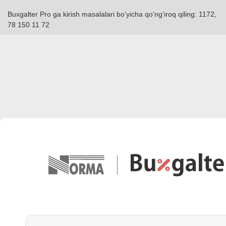
Buxgalter Pro ga kirish masalalari boʻyicha qoʻngʻiroq qiling: 1172,
78 150 11 72