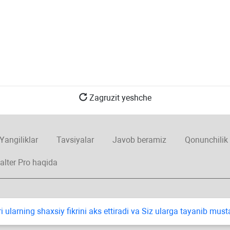
Zagruzit yeshche
Yangiliklar
Tavsiyalar
Javob beramiz
Qonunchilik
alter Pro haqida
i ularning shaхsiy fikrini aks ettiradi va Siz ularga tayanib mus