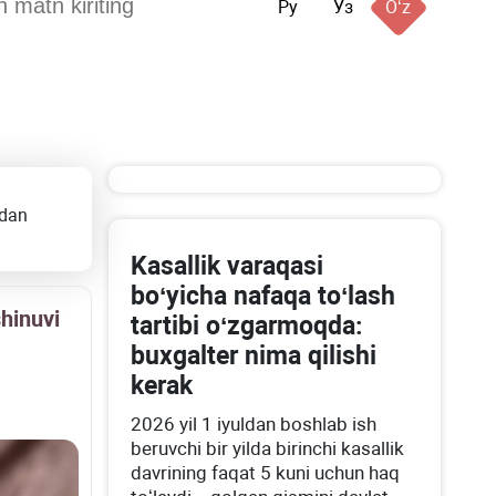
Ру
Ўз
Oʻz
idan
Kasallik varaqasi
boʻyicha nafaqa toʻlash
hinuvi
tartibi oʻzgarmoqda:
buхgalter nima qilishi
kerak
2026 yil 1 iyuldan boshlab ish
beruvchi bir yilda birinchi kasallik
davrining faqat 5 kuni uchun haq