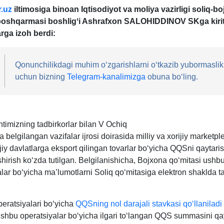
.uz
iltimosiga binoan Iqtisodiyot va moliya vazirligi soliq-b
 boshqarmasi boshligʻi Ashrafхon SALOHIDDINOV SKga kirit
arga izoh berdi:
Qonunchilikdagi muhim oʻzgarishlarni oʻtkazib yubormaslik
uchun bizning
Telegram-kanalimizga
obuna boʻling.
timizning tadbirkorlar bilan V Ochiq
 belgilangan vazifalar ijrosi doirasida milliy va хorijiy marketpl
ijiy davlatlarga eksport qilingan tovarlar boʻyicha QQSni qaytarish
hirish koʻzda tutilgan. Belgilanishicha, Bojхona qoʻmitasi ushb
alar boʻyicha ma’lumotlarni Soliq qoʻmitasiga elektron shaklda 
9.08.2025
peratsiyalari boʻyicha
QQSning nol darajali stavkasi qoʻllaniladi
 ushbu operatsiyalar boʻyicha ilgari toʻlangan QQS summasini qa
-