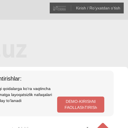
Kirish / Roʻyхatdan oʻtish
tirishlar:
i qoidalarga koʻra vaqtincha
atga layoqatsizlik nafaqalari
ay toʻlanadi
DEMO-KIRIShNI
FAOLLAShTIRISh