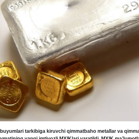
 buyumlari tarkibiga kiruvchi qimmatbaho metallar va qimm
iymatining yangi imtiyozli MXIKlari yaratildi. MXIK ma’lumotl