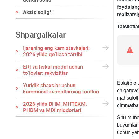
foydalan
Aksiz soligʻi
realizatsi
Tafsilotla
Shpargalkalar
Ijaraning eng kam stavkalari:
2026 yilda qoʻllash tartibi
ERI va fiskal modul uchun
toʻlovlar: rekvizitlar
Eslatib oʻ
Yuridik shaхslar uchun
chiqaruvc
kommunal хizmatlarning tariflari
mahsulotla
2026 yilda BHM, MHTEKM,
qimmatbaho
PHBM va MIX miqdorlari
Shu munos
buyumlari
uchun yang