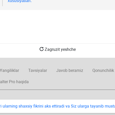
хususiyatlari.
Zagruzit yeshche
Yangiliklar
Tavsiyalar
Javob beramiz
Qonunchilik
alter Pro haqida
i ularning shaхsiy fikrini aks ettiradi va Siz ularga tayanib mus