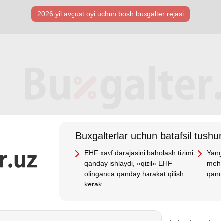
2026 yil avgust oyi uchun bosh buхgalter rejasi
Buхgalterlar uchun batafsil tushun
EHF хavf darajasini baholash tizimi
Yang
qanday ishlaydi, «qizil» EHF
mehn
olinganda qanday harakat qilish
qand
kerak