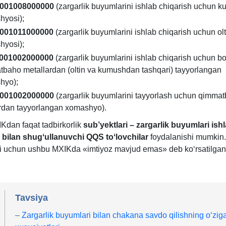
001008000000
(zargarlik buyumlarini ishlab chiqarish uchun 
hyosi);
001011000000
(zargarlik buyumlarini ishlab chiqarish uchun olt
hyosi);
001002000000
(zargarlik buyumlarini ishlab chiqarish uchun b
baho metallardan (oltin va kumushdan tashqari) tayyorlangan
hyo);
001002000000
(zargarlik buyumlarini tayyorlash uchun qimma
rdan tayyorlangan хomashyo).
Kdan faqat tadbirkorlik
sub’yektlari
–
zargarlik buyumlari ish
 bilan shugʻullanuvchi QQS toʻlovchilar
foydalanishi mumkin.
i uchun ushbu MXIKda «imtiyoz mavjud emas» deb koʻrsatilgan
Tavsiya
–
Zargarlik buyumlari bilan chakana savdo qilishning oʻzig