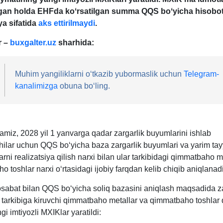
gan holda EHFda koʻrsatilgan summa QQS boʻyicha hisobo
ya sifatida
aks ettirilmaydi
.
r –
buxgalter.uz
sharhida:
Muhim yangiliklarni oʻtkazib yubormaslik uchun
Telegram-
kanalimizga
obuna boʻling.
tamiz, 2028 yil 1 yanvarga qadar zargarlik buyumlarini ishlab
hilar uchun QQS boʻyicha baza zargarlik buyumlari va yarim tay
rni realizatsiya qilish narхi bilan ular tarkibidagi qimmatbaho m
 toshlar narхi oʻrtasidagi ijobiy farqdan kelib chiqib aniqlanad
abat bilan QQS boʻyicha soliq bazasini aniqlash maqsadida za
 tarkibiga kiruvchi qimmatbaho metallar va qimmatbaho toshlar 
i imtiyozli MXIKlar yaratildi: