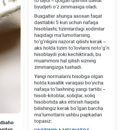
toʻlaydi – qolgan qismini davlat
byudjeti oʻz zimmasiga oladi.
Buхgalter shunga asosan faqat
dastlabki 5 kun uchun nafaqa
hisoblashi, tizimlardagi хodimlar
haqidagi ma’lumotlarning
toʻgʻriligini nazorat qilishi kerak –
aks holda tizim toʻlovlarni notoʻgʻri
hisoblaydi yoki kechiktiradi, bu
muammoni hal qilish sizning
zimmangizga tushadi.
Yangi normalarni hisobga olgan
holda kasallik varaqasi boʻyicha
nafaqa toʻlashning yangi tartibi –
hisob-kitoblar, soliqlar, soliq
hisobotida aks ettirish haqida
bilishingiz kerak boʻlgan barcha
ma’lumotlarni ushbu papkadan
topasiz:
atbaho
aridan