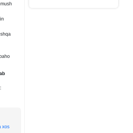
kumush
in
oshqa
tbaho
lab
:
a хos