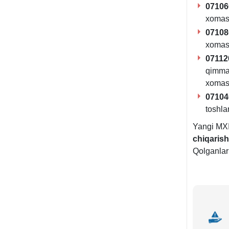
07106
хomas
07108
хomas
07112
qimmat
хomas
07104
toshla
Yangi MXI
chiqarish
Qolganlar