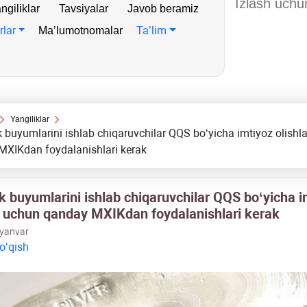
ngiliklar
Tavsiyalar
Javob beramiz
rlar
Ta’lim
Ma’lumotnomalar
Yangiliklar
k buyumlarini ishlab chiqaruvchilar QQS boʻyicha imtiyoz olishl
MXIKdan foydalanishlari kerak
ik buyumlarini ishlab chiqaruvchilar QQS boʻyicha i
ri uchun qanday MXIKdan foydalanishlari kerak
 yanvar
 oʻqish