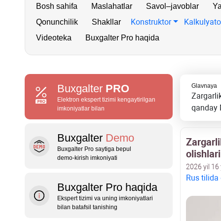
Bosh sahifa
Maslahatlar
Savol–javoblar
Ya
Konstruktor
Kalkulyato
Qonunchilik
Shakllar
Videoteka
Buxgalter Pro haqida
Buxgalter
PRO
Glavnaya
Zargarli
Elektron ekspert tizimi kengaytirilgan
qanday 
imkoniyatlar bilan
Buxgalter
Demo
Zargarl
Buxgalter Pro saytiga bepul
olishla
demo‑kirish imkoniyati
2026 yil 16
Rus tilida
Buxgalter Pro haqida
Ekspert tizimi va uning imkoniyatlari
bilan batafsil tanishing