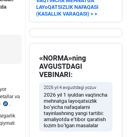
VAQTINChA MEHNATGA
LAYoQATSIZLIK NAFAQASI
tda
(KASALLIK VARAQASI) > >
«NORMA»ning
AVGUSTDAGI
VEBINARI:
2026 yil 4 avgustdagi yozuv
yor
2026 yil 1 iyuldan vaqtincha
etallar va
mehnatga layoqatsizlik
i
.
SK
boʻyicha nafaqalarni
483-
tayinlashning yangi tartibi:
rgarlik
amaliyotda e’tibor qaratish
m.
qiymati
lozim boʻlgan masalalar