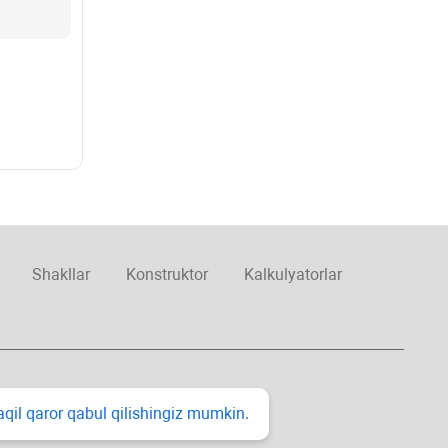
Shakllar
Konstruktor
Kalkulyatorlar
taqil qaror qabul qilishingiz mumkin.