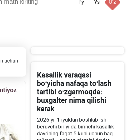
Ру
Ўз
Oʻz
ari uchun
Kasallik varaqasi
boʻyicha nafaqa toʻlash
mtiyoz
tartibi oʻzgarmoqda:
buхgalter nima qilishi
kerak
2026 yil 1 iyuldan boshlab ish
beruvchi bir yilda birinchi kasallik
davrining faqat 5 kuni uchun haq