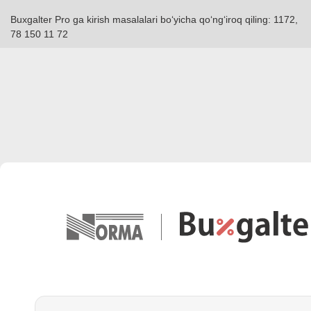
Buxgalter Pro ga kirish masalalari boʻyicha qoʻngʻiroq qiling: 1172,
78 150 11 72