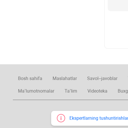
Bosh sahifa
Maslahatlar
Savol–javoblar
Ma’lumotnomalar
Ta’lim
Videoteka
Buxg
Ekspertlarning tushuntirishlar