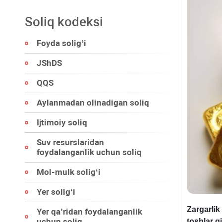
Soliq kodeksi
Foyda soligʻi
JShDS
QQS
Aylanmadan olinadigan soliq
Ijtimoiy soliq
Suv resurslaridan
foydalanganlik uchun soliq
Mol-mulk soligʻi
Yer soligʻi
Zargarlik
Yer qa’ridan foydalanganlik
uchun soliq
toshlar q