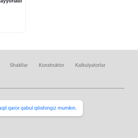
ayyorladi
Shakllar
Konstruktor
Kalkulyatorlar
taqil qaror qabul qilishingiz mumkin.