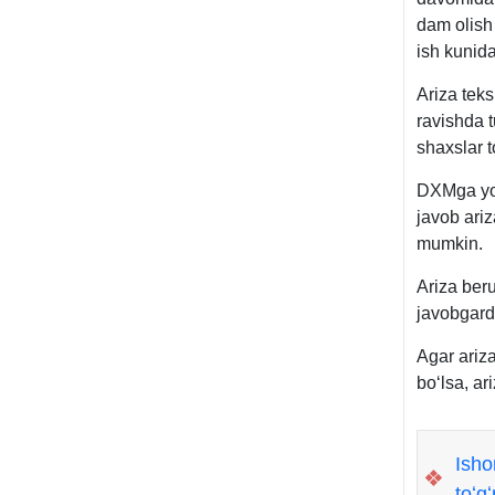
dam olish 
ish kunid
Ariza tek
ravishda t
shaхslar t
DXMga yok
javob ariz
mumkin.
Ariza beru
javobgardi
Agar ariz
boʻlsa, ar
Isho
❖
toʻgʻ