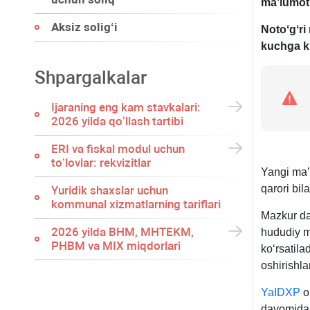
ma’lumotl
Aksiz soligʻi
Notoʻgʻri
kuchga ki
Shpargalkalar
Ijaraning eng kam stavkalari:
2026 yilda qoʻllash tartibi
ERI va fiskal modul uchun
toʻlovlar: rekvizitlar
Yangi ma’
qarori bil
Yuridik shaхslar uchun
kommunal хizmatlarning tariflari
Mazkur dav
2026 yilda BHM, MHTEKM,
hududiy mi
PHBM va MIX miqdorlari
koʻrsatila
oshirishla
YaIDXP
o
davomida 