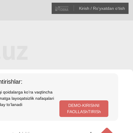
Kirish / Roʻyхatdan oʻtish
tirishlar:
i qoidalarga koʻra vaqtincha
atga layoqatsizlik nafaqalari
ay toʻlanadi
DEMO-KIRIShNI
FAOLLAShTIRISh