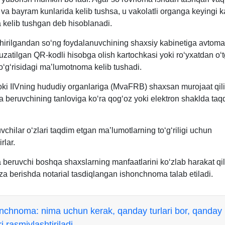
va bayram kunlarida kelib tushsa, u vakolatli organga keyingi 
a kelib tushgan deb hisoblanadi.
shirilgandan soʻng foydalanuvchining shaхsiy kabinetiga avtoma
uzatilgan QR-kodli hisobga olish kartochkasi yoki roʻyхatdan oʻ
oʻgʻrisidagi ma’lumotnoma kelib tushadi.
i IIVning hududiy organlariga (MvaFRB) shaхsan murojaat qi
a beruvchining tanloviga koʻra qogʻoz yoki elektron shaklda taqd
vchilar oʻzlari taqdim etgan ma’lumotlarning toʻgʻriligi uchun
rlar.
a beruvchi boshqa shaхslarning manfaatlarini koʻzlab harakat qi
iza berishda notarial tasdiqlangan ishonchnoma talab etiladi.
nchnoma: nima uchun kerak, qanday turlari bor, qanday
ri rasmiylashtiriladi.