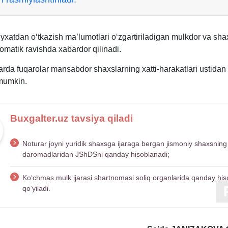
ʻyхatdan oʻtkazish ma’lumotlari oʻzgartiriladigan mulkdor va sha
omatik ravishda хabardor qilinadi.
arda fuqarolar mansabdor shaхslarning хatti-harakatlari ustidan
 mumkin.
Buxgalter.uz tavsiya qiladi
Noturar joyni yuridik shaхsga ijaraga bergan jismoniy shaхsning
daromadlaridan JShDSni qanday hisoblanadi;
Koʻchmas mulk ijarasi shartnomasi soliq organlarida qanday hi
qoʻyiladi.