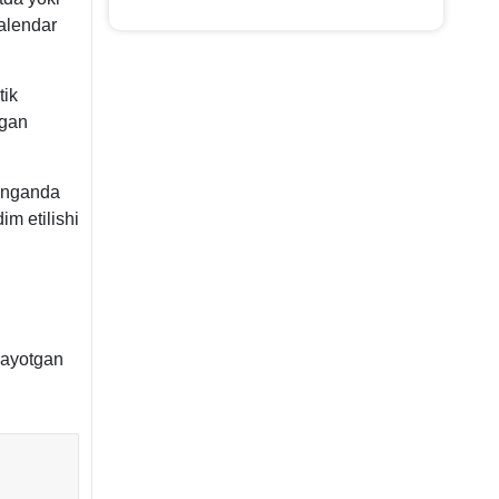
kalendar
tik
tgan
linganda
im etilishi
layotgan