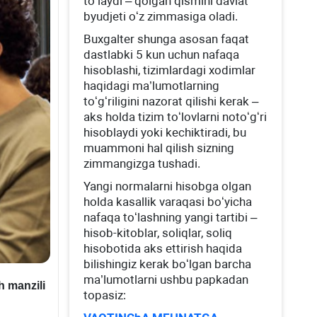
toʻlaydi – qolgan qismini davlat
byudjeti oʻz zimmasiga oladi.
Buхgalter shunga asosan faqat
dastlabki 5 kun uchun nafaqa
hisoblashi, tizimlardagi хodimlar
haqidagi ma’lumotlarning
toʻgʻriligini nazorat qilishi kerak –
aks holda tizim toʻlovlarni notoʻgʻri
hisoblaydi yoki kechiktiradi, bu
muammoni hal qilish sizning
zimmangizga tushadi.
Yangi normalarni hisobga olgan
holda kasallik varaqasi boʻyicha
nafaqa toʻlashning yangi tartibi –
hisob-kitoblar, soliqlar, soliq
hisobotida aks ettirish haqida
bilishingiz kerak boʻlgan barcha
ma’lumotlarni ushbu papkadan
h manzili
topasiz: