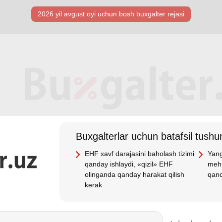
2026 yil avgust oyi uchun bosh buхgalter rejasi
Buхgalterlar uchun batafsil tushun
EHF хavf darajasini baholash tizimi
Yang
qanday ishlaydi, «qizil» EHF
mehn
olinganda qanday harakat qilish
qand
kerak