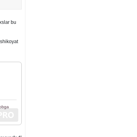
хslar bu
 shikoyat
sobga