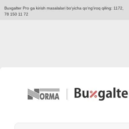
Buxgalter Pro ga kirish masalalari boʻyicha qoʻngʻiroq qiling: 1172,
78 150 11 72