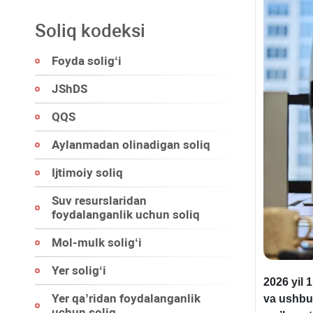
Soliq kodeksi
Foyda soligʻi
JShDS
QQS
Aylanmadan olinadigan soliq
Ijtimoiy soliq
Suv resurslaridan
foydalanganlik uchun soliq
Mol-mulk soligʻi
Yer soligʻi
2026 yil 
Yer qa’ridan foydalanganlik
va ushbu 
uchun soliq