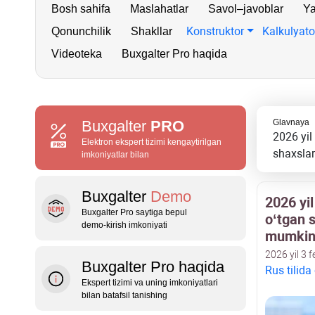
Bosh sahifa
Maslahatlar
Savol–javoblar
Ya
Konstruktor
Kalkulyato
Qonunchilik
Shakllar
Videoteka
Buxgalter Pro haqida
Buxgalter
PRO
Glavnaya
2026 yil
Elektron ekspert tizimi kengaytirilgan
shaхslar
imkoniyatlar bilan
Buxgalter
Demo
2026 yi
Buxgalter Pro saytiga bepul
oʻtgan 
demo‑kirish imkoniyati
mumki
2026 yil 3 f
Buxgalter Pro haqida
Rus tilida
Ekspert tizimi va uning imkoniyatlari
bilan batafsil tanishing