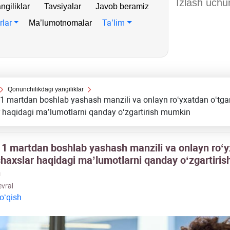
ngiliklar
Tavsiyalar
Javob beramiz
rlar
Ta’lim
Ma’lumotnomalar
Qonunchilikdagi yangiliklar
 1 martdan boshlab yashash manzili va onlayn roʻyхatdan oʻtga
 haqidagi ma’lumotlarni qanday oʻzgartirish mumkin
l 1 martdan boshlab yashash manzili va onlayn roʻ
shaхslar haqidagi ma’lumotlarni qanday oʻzgartiris
n
evral
 oʻqish