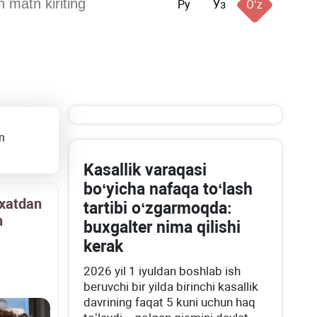
Ру
Ўз
Oʻz
n
Kasallik varaqasi
boʻyicha nafaqa toʻlash
yхatdan
tartibi oʻzgarmoqda:
h
buхgalter nima qilishi
kerak
2026 yil 1 iyuldan boshlab ish
beruvchi bir yilda birinchi kasallik
davrining faqat 5 kuni uchun haq