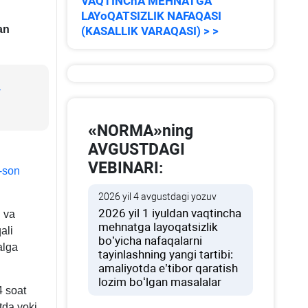
VAQTINChA MEHNATGA
LAYoQATSIZLIK NAFAQASI
an
(KASALLIK VARAQASI) > >
-
«NORMA»ning
AVGUSTDAGI
VEBINARI:
-son
2026 yil 4 avgustdagi yozuv
2026 yil 1 iyuldan vaqtincha
i va
mehnatga layoqatsizlik
ali
boʻyicha nafaqalarni
alga
tayinlashning yangi tartibi:
amaliyotda e’tibor qaratish
lozim boʻlgan masalalar
4 soat
tda yoki