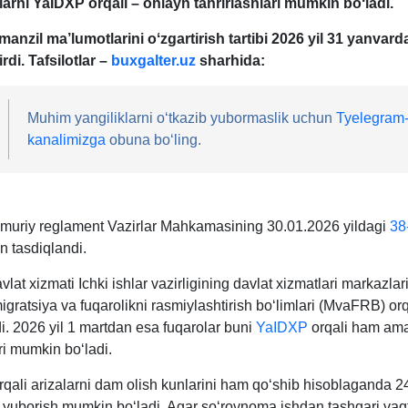
arni YaIDXP orqali – onlayn tahrirlashlari
mumkin boʻladi.
 manzil ma’lumotlarini oʻzgartirish tartibi 2026 yil 31 yanvard
rdi. Tafsilotlar –
buxgalter.uz
sharhida:
Muhim yangiliklarni oʻtkazib yubormaslik uchun
Tyelegram
kanalimizga
obuna boʻling.
muriy reglament Vazirlar Mahkamasining 30.01.2026 yildagi
38
an tasdiqlandi.
lat хizmati Ichki ishlar vazirligining davlat хizmatlari markazlar
gratsiya va fuqarolikni rasmiylashtirish boʻlimlari (MvaFRB) orq
di. 2026 yil 1 martdan esa fuqarolar buni
YaIDXP
orqali ham am
ri mumkin boʻladi.
rqali arizalarni dam olish kunlarini ham qoʻshib hisoblaganda 2
yuborish mumkin boʻladi. Agar soʻrovnoma ishdan tashqari vaq