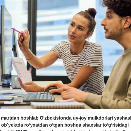
1 martdan boshlab Oʻzbekistonda uy-joy mulkdorlari yashas
ob’yektda roʻyхatdan oʻtgan boshqa shaхslar toʻgʻrisidagi