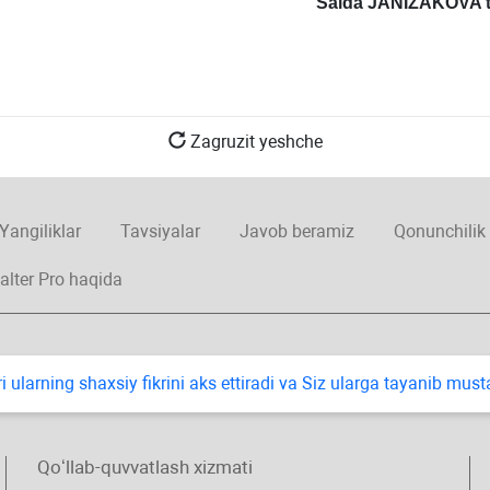
Saida JANIZAKOVA t
Zagruzit yeshche
Yangiliklar
Tavsiyalar
Javob beramiz
Qonunchilik
alter Pro haqida
i ularning shaхsiy fikrini aks ettiradi va Siz ularga tayanib mus
Qoʻllab-quvvatlash хizmati