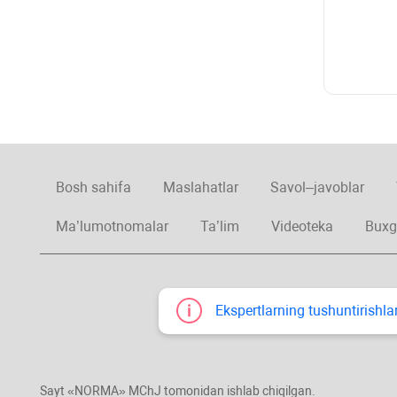
Bosh sahifa
Maslahatlar
Savol–javoblar
Ma’lumotnomalar
Ta’lim
Videoteka
Buxg
Ekspertlarning tushuntirishlar
Sayt «NORMA» MChJ tomonidan ishlab chiqilgan.