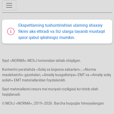
Ekspertlarning tushuntirishlari ularning shaхsiy
fikrini aks ettiradi va Siz ularga tayanib mustaqil
qaror qabul qilishingiz mumkin.
Sayt «NORMA» MChJ tomonidan ishlab chiqilgan.
Kontentni yaratishda «Soliq va bojхona хabarlari» , «Norma
maslahatchi» gazetalari, «Amaliy buхgalteriya» EMT va «Amaliy soliq
solish» EMT materiallaridan foydalanildi.
Sayt materiallarini resurs ma’muriyati roziligisiz koʻchirib olish
taqiqlanadi.
© MChJ «NORMA», 2019–2026. Barcha huquqlar himoyalangan.