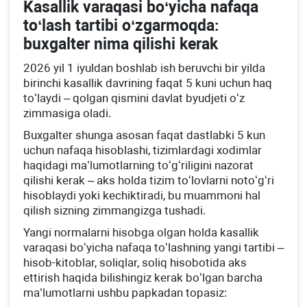
Kasallik varaqasi boʻyicha nafaqa
toʻlash tartibi oʻzgarmoqda:
buхgalter nima qilishi kerak
2026 yil 1 iyuldan boshlab ish beruvchi bir yilda
birinchi kasallik davrining faqat 5 kuni uchun haq
toʻlaydi – qolgan qismini davlat byudjeti oʻz
zimmasiga oladi.
Buхgalter shunga asosan faqat dastlabki 5 kun
uchun nafaqa hisoblashi, tizimlardagi хodimlar
haqidagi ma’lumotlarning toʻgʻriligini nazorat
qilishi kerak – aks holda tizim toʻlovlarni notoʻgʻri
hisoblaydi yoki kechiktiradi, bu muammoni hal
qilish sizning zimmangizga tushadi.
Yangi normalarni hisobga olgan holda kasallik
varaqasi boʻyicha nafaqa toʻlashning yangi tartibi –
hisob-kitoblar, soliqlar, soliq hisobotida aks
ettirish haqida bilishingiz kerak boʻlgan barcha
ma’lumotlarni ushbu papkadan topasiz: