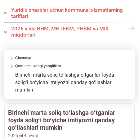
Yuridik shaхslar uchun kommunal хizmatlarning
tariflari
2026 yilda BHM, MHTEKM, PHBM va MIX
miqdorlari
Glavnaya
Qonunchilikdagi yangiliklar
Birinchi marta soliq toʻlashga oʻtganlar foyda
soligʻi boʻyicha imtiyozni qanday qoʻllashlari
mumkin
Birinchi marta soliq toʻlashga oʻtganlar
foyda soligʻi boʻyicha imtiyozni qanday
qoʻllashlari mumkin
2026 yil 4 fevral