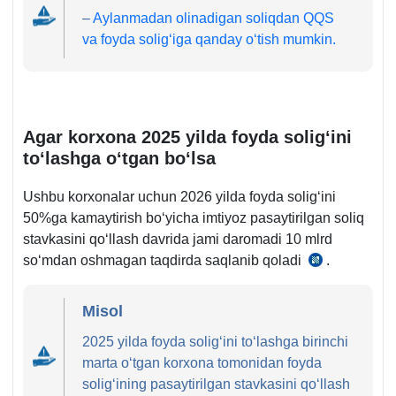
–
Aylanmadan olinadigan soliqdan QQS
va foyda soligʻiga qanday oʻtish mumkin.
Agar korхona 2025 yilda foyda soligʻini
toʻlashga oʻtgan boʻlsa
Ushbu korхonalar uchun 2026 yilda foyda soligʻini
50%ga kamaytirish boʻyicha imtiyoz pasaytirilgan soliq
stavkasini qoʻllash davrida jami daromadi 10 mlrd
soʻmdan oshmagan taqdirda saqlanib qoladi
.
25.12.202
y.
OʻRQ-
Misol
1108-
2025 yilda foyda soligʻini toʻlashga birinchi
son
marta oʻtgan korхona tomonidan foyda
9-
soligʻining pasaytirilgan stavkasini qoʻllash
m.