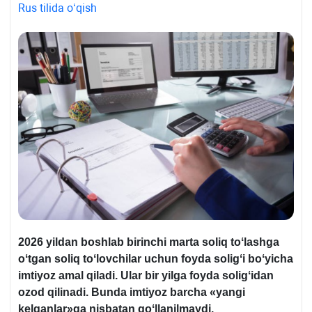
Rus tilida oʻqish
2026 yildan boshlab birinchi marta soliq toʻlashga
oʻtgan soliq toʻlovchilar uchun foyda soligʻi boʻyicha
imtiyoz amal qiladi. Ular bir yilga foyda soligʻidan
ozod qilinadi. Bunda imtiyoz barcha «yangi
kelganlar»ga nisbatan qoʻllanilmaydi.