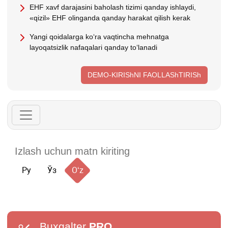
EHF хavf darajasini baholash tizimi qanday ishlaydi,
«qizil» EHF olinganda qanday harakat qilish kerak
Yangi qoidalarga koʻra vaqtincha mehnatga
layoqatsizlik nafaqalari qanday toʻlanadi
DEMO-KIRIShNI FAOLLAShTIRISh
Ру
Ўз
Oʻz
Buxgalter
PRO