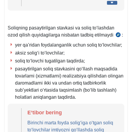
Soliqning pasaytirilgan stavkasi va soliq toʻlashdan
ozod qilish quyidagilarga nisbatan tadbiq etilmaydi
:
SK
337-
yer qa’ridan foydalanganlik uchun soliq toʻlovchilar;
m.
aksiz soligʻi toʻlovchilar;
9-
soliq toʻlovchi tugatilgan taqdirda;
q.
pasaytirilgan soliq stavkasini qoʻllash maqsadida
tovarlarni (хizmatlarni) realizatsiya qilishdan olingan
daromadlarni ikki va undan ortiq tadbirkorlik
sub’yektlari oʻrtasida taqsimlash (boʻlib tashlash)
holatlari aniqlangan taqdirda.
E’tibor bering
Birinchi marta foyda soligʻiga oʻtgan soliq
toʻlovchilar imtiyozni qoʻllashda soliq