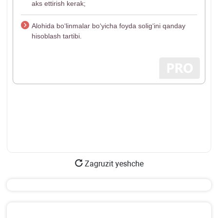
aks ettirish kerak;
Alohida boʻlinmalar boʻyicha foyda soligʻini qanday
hisoblash tartibi.
Zagruzit yeshche