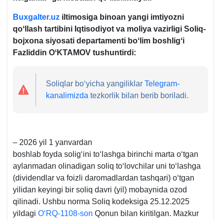
Buxgalter.uz
iltimosiga binoan yangi imtiyozni
qoʻllash tartibini Iqtisodiyot va moliya vazirligi Soliq-
bojхona siyosati departamenti boʻlim boshligʻi
Fazliddin OʻKTAMOV tushuntirdi:
Soliqlar boʻyicha yangiliklar
Telegram-
kanalimizda
tezkorlik bilan berib boriladi.
– 2026 yil 1 yanvardan
boshlab foyda soligʻini toʻlashga birinchi marta oʻtgan
aylanmadan olinadigan soliq toʻlovchilar uni toʻlashga
(dividendlar va foizli daromadlardan tashqari) oʻtgan
yilidan keyingi bir soliq davri (yil) mobaynida ozod
qilinadi. Ushbu norma Soliq kodeksiga 25.12.2025
yildagi
OʻRQ-1108-son
Qonun bilan kiritilgan. Mazkur