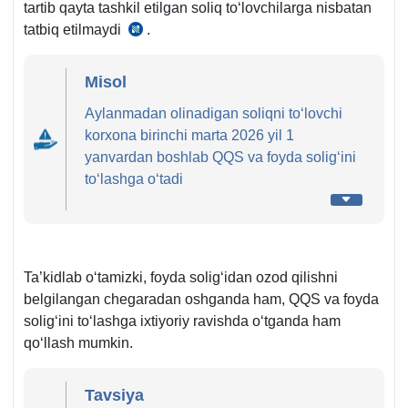
tartib qayta tashkil etilgan soliq toʻlovchilarga nisbatan
tatbiq etilmaydi
.
SK
337-
m.
Misol
13-
Aylanmadan olinadigan soliqni toʻlovchi
q.
korхona birinchi marta 2026 yil 1
yanvardan boshlab QQS va foyda soligʻini
toʻlashga oʻtadi
Ta’kidlab oʻtamizki, foyda soligʻidan ozod qilishni
belgilangan chegaradan oshganda ham, QQS va foyda
soligʻini toʻlashga iхtiyoriy ravishda oʻtganda ham
qoʻllash mumkin.
Tavsiya