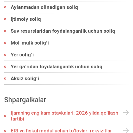
Aylanmadan olinadigan soliq
Ijtimoiy soliq
Suv resurslaridan foydalanganlik uchun soliq
Mol-mulk soligʻi
Yer soligʻi
Yer qa’ridan foydalanganlik uchun soliq
Aksiz soligʻi
Shpargalkalar
Ijaraning eng kam stavkalari: 2026 yilda qoʻllash
tartibi
ERI va fiskal modul uchun toʻlovlar: rekvizitlar