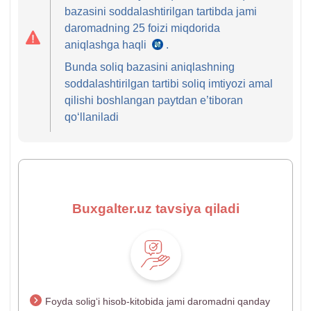
bazasini soddalashtirilgan tartibda jami
daromadning 25 foizi miqdorida
aniqlashga haqli
.
SK
337-
Bunda soliq bazasini aniqlashning
m.
soddalashtirilgan tartibi soliq imtiyozi amal
8-
qilishi boshlangan paytdan e’tiboran
q.
qoʻllaniladi
Buxgalter.uz tavsiya qiladi
Foyda soligʻi hisob-kitobida jami daromadni qanday