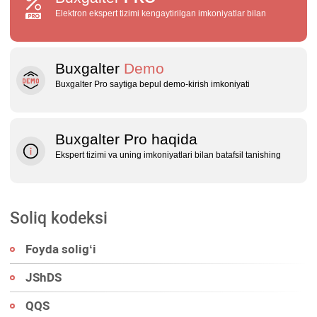
Elektron ekspert tizimi kengaytirilgan imkoniyatlar bilan
Buxgalter
Demo
Buxgalter Pro saytiga bepul demo‑kirish imkoniyati
Buxgalter Pro haqida
Ekspert tizimi va uning imkoniyatlari bilan batafsil tanishing
Soliq kodeksi
Foyda soligʻi
JShDS
QQS