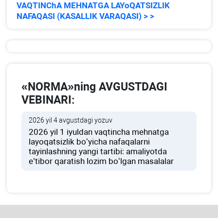
VAQTINChA MEHNATGA LAYoQATSIZLIK
NAFAQASI (KASALLIK VARAQASI) > >
«NORMA»ning AVGUSTDAGI
VEBINARI:
2026 yil 4 avgustdagi yozuv
2026 yil 1 iyuldan vaqtincha mehnatga
layoqatsizlik boʻyicha nafaqalarni
tayinlashning yangi tartibi: amaliyotda
e’tibor qaratish lozim boʻlgan masalalar