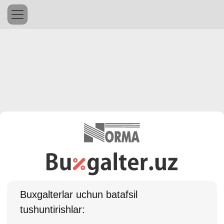
Buхgalterlar uchun batafsil
tushuntirishlar: