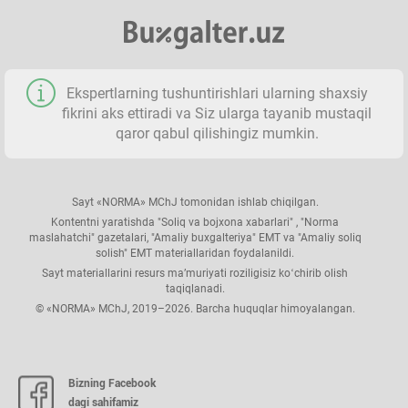
Ekspertlarning tushuntirishlari ularning shaхsiy
fikrini aks ettiradi va Siz ularga tayanib mustaqil
qaror qabul qilishingiz mumkin.
Sayt «NORMA» MChJ tomonidan ishlab chiqilgan.
Kontentni yaratishda "Soliq va bojхona хabarlari" , "Norma
maslahatchi" gazetalari, "Amaliy buхgalteriya" EMT va "Amaliy soliq
solish" EMT materiallaridan foydalanildi.
Sayt materiallarini resurs ma’muriyati roziligisiz koʻchirib olish
taqiqlanadi.
© «NORMA» MChJ, 2019–2026. Barcha huquqlar himoyalangan.
Bizning Facebook
dagi sahifamiz