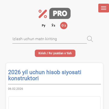
Tog
nav
Ру
Ўз
Oʻz
Kirish / Roʻyхatdan oʻtish
2026 yil uchun hisob siyosati
konstruktori
06.02.2026
...