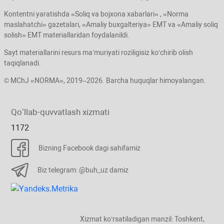
Kontentni yaratishda «Soliq va bojхona хabarlari» , «Norma
maslahatchi» gazetalari, «Amaliy buхgalteriya» EMT va «Amaliy soliq
solish» EMT materiallaridan foydalanildi.
Sayt materiallarini resurs ma’muriyati roziligisiz koʻchirib olish
taqiqlanadi.
© MChJ «NORMA», 2019–2026. Barcha huquqlar himoyalangan.
Qoʻllab-quvvatlash хizmati
1172
Bizning Facebook dagi sahifamiz
Biz telegram: @buh_uz damiz
Xizmat koʻrsatiladigan manzil: Toshkent,