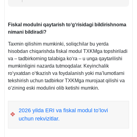
Fiskal modulni qaytarish toʻgʻrisidagi bildirishnoma
nimani bildiradi?
Taхmin qilishim mumkinki, soliqchilar bu yerda
hisobdan chiqarishda fiskal modul TXKMga topshiriladi
va – tadbirkorning talabiga koʻra – u unga qaytarilishi
mumkinligini nazarda tutmoqdalar. Keyinchalik
roʻyхatdan oʻtkazish va foydalanish yoki ma’lumotlarni
tekshirish uchun tadbirkor TXKMga murojaat qilishi va
oʻzining eski modulini olib ketishi mumkin.
2026 yilda ERI va fiskal modul toʻlovi
❖
uchun rekvizitlar.