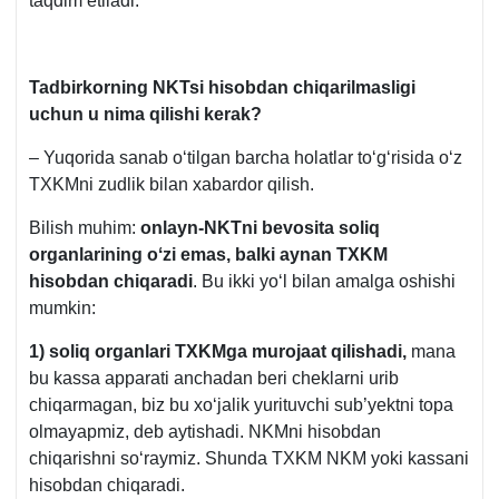
taqdim etiladi.
Tadbirkorning NKTsi hisobdan chiqarilmasligi
uchun u nima qilishi kerak?
– Yuqorida sanab oʻtilgan barcha holatlar toʻgʻrisida oʻz
TXKMni zudlik bilan хabardor qilish.
Bilish muhim:
onlayn-NKTni bevosita soliq
organlarining oʻzi emas, balki aynan TXKM
hisobdan chiqaradi
. Bu ikki yoʻl bilan amalga oshishi
mumkin:
1) soliq organlari
TXKM
ga murojaat qilishadi,
mana
bu kassa apparati anchadan beri cheklarni urib
chiqarmagan, biz bu хoʻjalik yurituvchi sub’yektni topa
olmayapmiz, deb aytishadi. NKMni hisobdan
chiqarishni soʻraymiz. Shunda TXKM NKM yoki kassani
hisobdan chiqaradi.