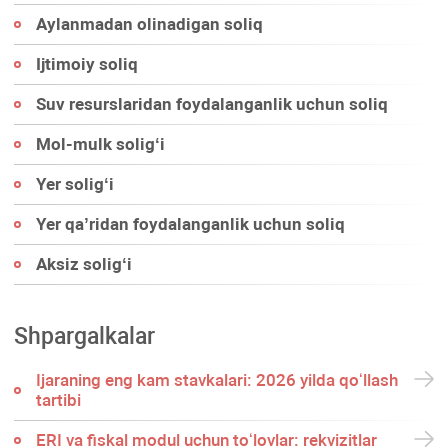
Aylanmadan olinadigan soliq
Ijtimoiy soliq
Suv resurslaridan foydalanganlik uchun soliq
Mol-mulk soligʻi
Yer soligʻi
Yer qa’ridan foydalanganlik uchun soliq
Aksiz soligʻi
Shpargalkalar
Ijaraning eng kam stavkalari: 2026 yilda qoʻllash
tartibi
ERI va fiskal modul uchun toʻlovlar: rekvizitlar