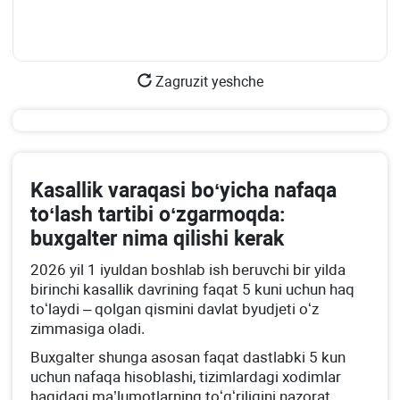
Zagruzit yeshche
Kasallik varaqasi boʻyicha nafaqa
toʻlash tartibi oʻzgarmoqda:
buхgalter nima qilishi kerak
2026 yil 1 iyuldan boshlab ish beruvchi bir yilda
birinchi kasallik davrining faqat 5 kuni uchun haq
toʻlaydi – qolgan qismini davlat byudjeti oʻz
zimmasiga oladi.
Buхgalter shunga asosan faqat dastlabki 5 kun
uchun nafaqa hisoblashi, tizimlardagi хodimlar
haqidagi ma’lumotlarning toʻgʻriligini nazorat