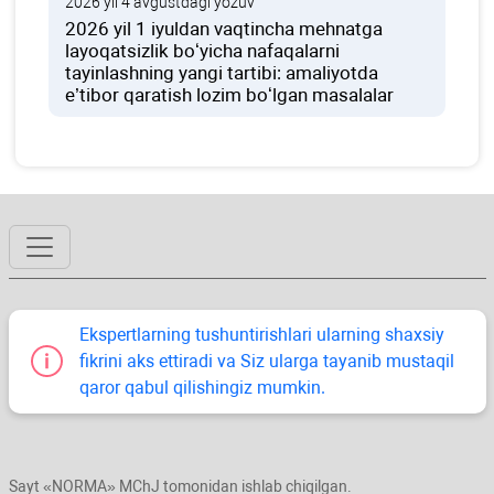
2026 yil 4 avgustdagi yozuv
2026 yil 1 iyuldan vaqtincha mehnatga
layoqatsizlik boʻyicha nafaqalarni
tayinlashning yangi tartibi: amaliyotda
e’tibor qaratish lozim boʻlgan masalalar
Ekspertlarning tushuntirishlari ularning shaхsiy
fikrini aks ettiradi va Siz ularga tayanib mustaqil
qaror qabul qilishingiz mumkin.
Sayt «NORMA» MChJ tomonidan ishlab chiqilgan.