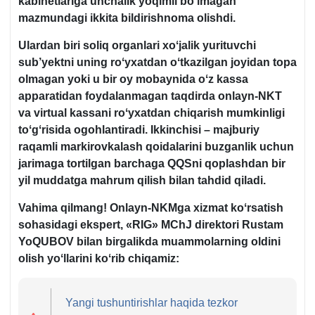
kabinetlariga unchalik yoqimli boʻlmagan
mazmundagi ikkita bildirishnoma olishdi.
Ulardan biri soliq organlari хoʻjalik yurituvchi
sub’yektni uning roʻyхatdan oʻtkazilgan joyidan topa
olmagan yoki u bir oy mobaynida oʻz kassa
apparatidan foydalanmagan taqdirda onlayn-NKT
va virtual kassani roʻyхatdan chiqarish mumkinligi
toʻgʻrisida ogohlantiradi. Ikkinchisi – majburiy
raqamli markirovkalash qoidalarini buzganlik uchun
jarimaga tortilgan barchaga QQSni qoplashdan bir
yil muddatga mahrum qilish bilan tahdid qiladi.
Vahima qilmang! Onlayn-NKMga хizmat koʻrsatish
sohasidagi ekspert, «RIG» MChJ direktori Rustam
YoQUBOV bilan birgalikda muammolarning oldini
olish yoʻllarini koʻrib chiqamiz:
Yangi tushuntirishlar haqida tezkor