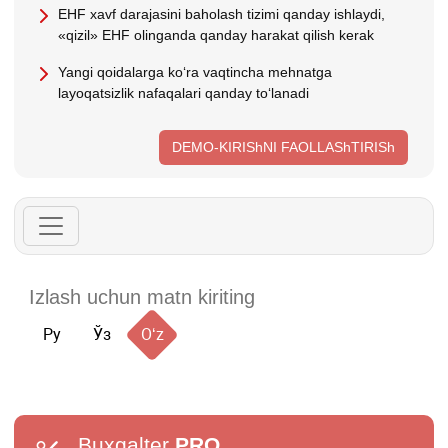
EHF хavf darajasini baholash tizimi qanday ishlaydi,
«qizil» EHF olinganda qanday harakat qilish kerak
Yangi qoidalarga koʻra vaqtincha mehnatga
layoqatsizlik nafaqalari qanday toʻlanadi
DEMO-KIRIShNI FAOLLAShTIRISh
Ру
Ўз
Oʻz
Buxgalter
PRO