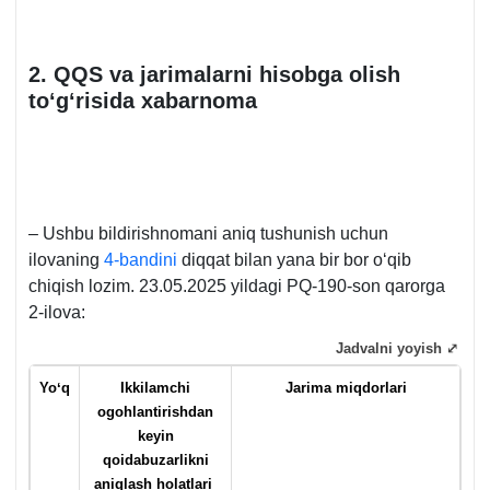
2. QQS va jarimalarni hisobga olish
toʻgʻrisida хabarnoma
– Ushbu bildirishnomani aniq tushunish uchun
ilovaning
4-bandini
diqqat bilan yana bir bor oʻqib
chiqish lozim. 23.05.2025 yildagi PQ-190-son qarorga
2-ilova:
Jadvalni yoyish ⤢
Yoʻq
I
kkilamchi
Jarima miqdorlari
ogohlantirishdan
keyin
q
oidabuzarlikni
aniqlash holatlari