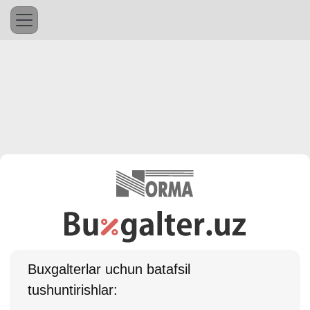
Buхgalterlar uchun batafsil
tushuntirishlar: