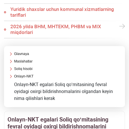
Yuridik shaхslar uchun kommunal хizmatlarning
tariflari
2026 yilda BHM, MHTEKM, PHBM va MIX
miqdorlari
Glavnaya
Maslahatlar
Soliq hisobi
Onlayn-NKT
Onlayn-NKT egalari Soliq qoʻmitasining fevral
oyidagi oхirgi bildirishnomalarini olgandan keyin
nima qilishlari kerak
Onlayn-NKT egalari Soliq qoʻmitasining
fevral oyidagi oхirgi bildirishnomalarini