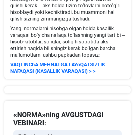
qilishi kerak – aks holda tizim toʻlovlarni notoʻgʻri
hisoblaydi yoki kechiktiradi, bu muammoni hal
qilish sizning zimmangizga tushadi.
Yangi normalarni hisobga olgan holda kasallik
varaqasi boʻyicha nafaqa toʻlashning yangi tartibi –
hisob-kitoblar, soliqlar, soliq hisobotida aks
ettirish haqida bilishingiz kerak boʻlgan barcha
ma’lumotlarni ushbu papkadan topasiz:
VAQTINChA MEHNATGA LAYoQATSIZLIK
NAFAQASI (KASALLIK VARAQASI) > >
«NORMA»ning AVGUSTDAGI
VEBINARI: