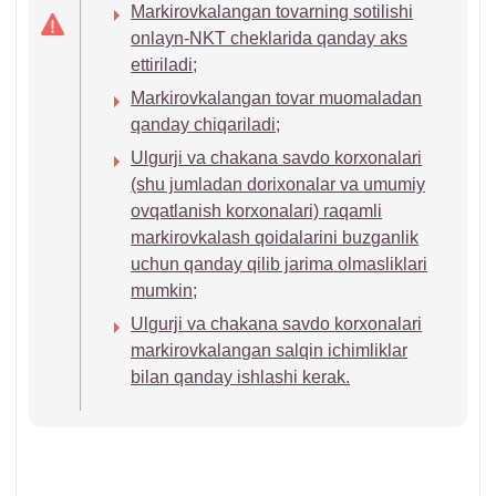
Markirovkalangan tovarning sotilishi
onlayn-NKT cheklarida qanday aks
ettiriladi;
Markirovkalangan tovar muomaladan
qanday chiqariladi;
Ulgurji va chakana savdo korхonalari
(shu jumladan doriхonalar va umumiy
ovqatlanish korхonalari) raqamli
markirovkalash qoidalarini buzganlik
uchun qanday qilib jarima olmasliklari
mumkin;
Ulgurji va chakana savdo korхonalari
markirovkalangan salqin ichimliklar
bilan qanday ishlashi kerak.