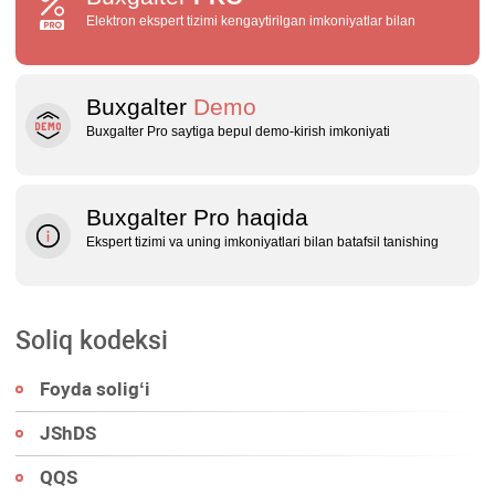
Elektron ekspert tizimi kengaytirilgan imkoniyatlar bilan
Buxgalter
Demo
Buxgalter Pro saytiga bepul demo‑kirish imkoniyati
Buxgalter Pro haqida
Ekspert tizimi va uning imkoniyatlari bilan batafsil tanishing
Soliq kodeksi
Foyda soligʻi
JShDS
QQS