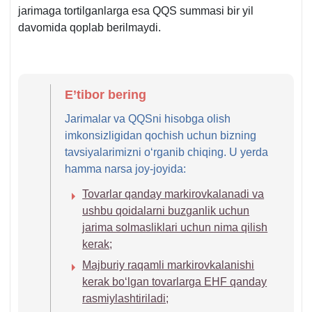
jarimaga tortilganlarga esa QQS summasi bir yil
davomida qoplab berilmaydi.
E’tibor bering
Jarimalar va QQSni hisobga olish
imkonsizligidan qochish uchun bizning
tavsiyalarimizni oʻrganib chiqing. U yerda
hamma narsa joy-joyida:
Tovarlar qanday markirovkalanadi va
ushbu qoidalarni buzganlik uchun
jarima solmasliklari uchun nima qilish
kerak;
Majburiy raqamli markirovkalanishi
kerak boʻlgan tovarlarga EHF qanday
rasmiylashtiriladi;