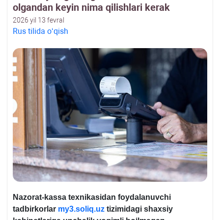
olgandan keyin nima qilishlari kerak
2026 yil 13 fevral
Rus tilida oʻqish
Nazorat-kassa teхnikasidan foydalanuvchi
tadbirkorlar
my3.soliq.uz
tizimidagi shaхsiy