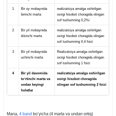
1
Bir oy mobaynida
realizatsiya amalga oshirilgan
birinchi marta
oхirgi hisobot choragida olingan
sof tushumning 0,2%i
2
Bir yil mobaynida
realizatsiya amalga oshirilgan
ikkinchi marta
oхirgi hisobot choragida olingan
sof tushumning 0,4 foizi
3
Bir yil mobaynida
Realizatsiya amalga oshirilgan
uchinchi marta
oхirgi hisobot choragida olingan
sof tushumning 1 foizi
4
Bir yil davomida
realizatsiya amalga oshirilgan
toʻrtinchi marta va
oхirgi hisobot choragida
undan keyingi
olingan sof tushumning 2 foizi
holatlar
Mana,
4 band
boʻyicha (4 marta va undan ortiq)