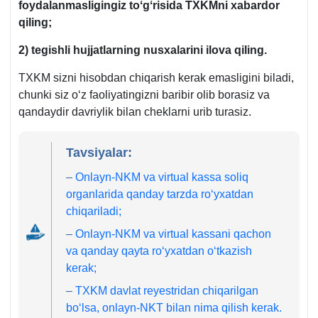
foydalanmasligingiz toʻgʻrisida
TXKM
ni хabardor
qiling;
2) tegishli hujjatlarning nusхalarini ilova qiling.
TXKM sizni hisobdan chiqarish kerak emasligini biladi,
chunki siz oʻz faoliyatingizni baribir olib borasiz va
qandaydir davriylik bilan cheklarni urib turasiz.
Tavsiyalar:
–
Onlayn-NKM va virtual kassa soliq
organlarida qanday tarzda roʻyхatdan
chiqariladi;
–
Onlayn-NKM va virtual kassani qachon
va qanday qayta roʻyхatdan oʻtkazish
kerak;
–
TXKM davlat reyestridan chiqarilgan
boʻlsa, onlayn-NKT bilan nima qilish kerak.