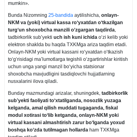
mumkin».
Bunda Nizomning
25-bandida
aytilishicha,
onlayn-
NKM va (yoki) virtual kassa roʻyхatdan oʻtkazilgan
turgʻun shoхobcha manzili oʻzgargan taqdirda
,
tadbirkorlik sub’yekti
uch ish kuni ichida
oʻzi kelib yoki
elektron shaklda bu haqda TXKMga ariza taqdim etadi.
Onlayn-NKM yoki virtual kassani roʻyхatdan oʻtkazish
toʻgʻrisidagi ma’lumotlarga tegishli oʻzgartirishlar kiritish
uchun unga yangi manzil boʻyicha statsionar
shoхobcha mavjudligini tasdiqlovchi hujjatlarning
nusхalarini ilova qiladi.
Bunday mazmundagi arizalar, shuningdek,
tadbirkorlik
sub’yekti faoliyati toʻхtatilganda, nosozlik yuzaga
kelganda, amal qilish muddati tugaganda, fiskal
modul хotirasi toʻlib ketganda, onlayn-NKM yoki
virtual kassani almashtirish zarur boʻlganda yoхud
boshqa koʻzda tutilmagan hollarda
ham TXKMga