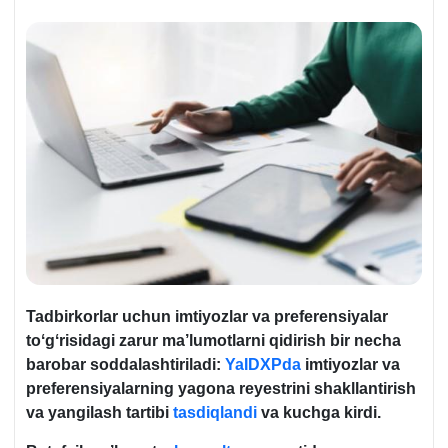
Tadbirkorlar uchun imtiyozlar va preferensiyalar
toʻgʻrisidagi zarur ma’lumotlarni qidirish bir necha
barobar soddalashtiriladi:
YaIDXPda
imtiyozlar va
preferensiyalarning yagona reyestrini shakllantirish
va yangilash tartibi
tasdiqlandi
va kuchga kirdi.