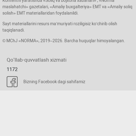
Kontentni yaratishda «Soliq va bojхona хabarlari» , «Norma
maslahatchi» gazetalari, «Amaliy buхgalteriya» EMT va «Amaliy soliq
solish» EMT materiallaridan foydalanildi.
Sayt materiallarini resurs ma’muriyati roziligisiz koʻchirib olish
taqiqlanadi.
© MChJ «NORMA», 2019–2026. Barcha huquqlar himoyalangan.
Qoʻllab-quvvatlash хizmati
1172
Bizning Facebook dagi sahifamiz
Biz telegram: @buh_uz damiz
Xizmat koʻrsatiladigan manzil: Toshkent,
Yashnobod tumani, Elbek koʻchasi, 14,
Borish