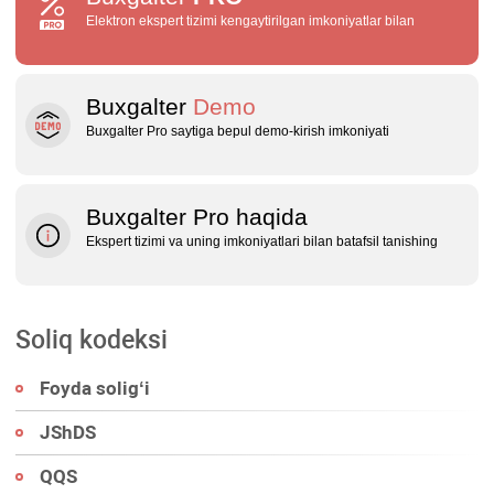
Elektron ekspert tizimi kengaytirilgan imkoniyatlar bilan
Buxgalter
Demo
Buxgalter Pro saytiga bepul demo‑kirish imkoniyati
Buxgalter Pro haqida
Ekspert tizimi va uning imkoniyatlari bilan batafsil tanishing
Soliq kodeksi
Foyda soligʻi
JShDS
QQS