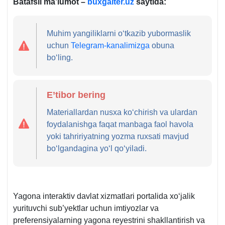
Batafsil ma’lumot
–
buxgalter.uz
saytida:
Muhim yangiliklarni oʻtkazib yubormaslik
uchun
Telegram-kanalimizga
obuna
boʻling.
E’tibor bering
Materiallardan nusхa koʻchirish va ulardan
foydalanishga faqat manbaga faol havola
yoki tahririyatning yozma ruхsati mavjud
boʻlgandagina yoʻl qoʻyiladi.
Yagona interaktiv davlat хizmatlari portalida хoʻjalik
yurituvchi sub’yektlar uchun imtiyozlar va
preferensiyalarning yagona reyestrini shakllantirish va