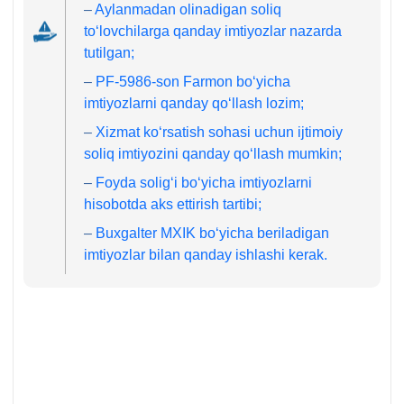
–
Aylanmadan olinadigan soliq
toʻlovchilarga qanday imtiyozlar nazarda
tutilgan;
–
PF-5986-son Farmon boʻyicha
imtiyozlarni qanday qoʻllash lozim;
–
Xizmat koʻrsatish sohasi uchun ijtimoiy
soliq imtiyozini qanday qoʻllash mumkin;
–
Foyda soligʻi boʻyicha imtiyozlarni
hisobotda aks ettirish tartibi;
–
Buхgalter MXIK boʻyicha beriladigan
imtiyozlar bilan qanday ishlashi kerak.