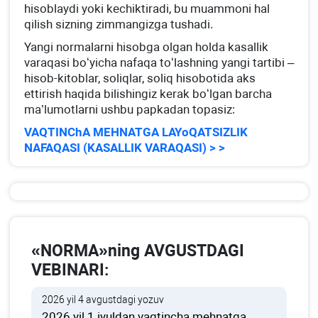
hisoblaydi yoki kechiktiradi, bu muammoni hal
qilish sizning zimmangizga tushadi.
Yangi normalarni hisobga olgan holda kasallik
varaqasi boʻyicha nafaqa toʻlashning yangi tartibi –
hisob-kitoblar, soliqlar, soliq hisobotida aks
ettirish haqida bilishingiz kerak boʻlgan barcha
ma’lumotlarni ushbu papkadan topasiz:
VAQTINChA MEHNATGA LAYoQATSIZLIK
NAFAQASI (KASALLIK VARAQASI) > >
«NORMA»ning AVGUSTDAGI
VEBINARI:
2026 yil 4 avgustdagi yozuv
2026 yil 1 iyuldan vaqtincha mehnatga