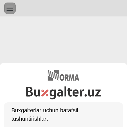
Buхgalterlar uchun batafsil
tushuntirishlar: