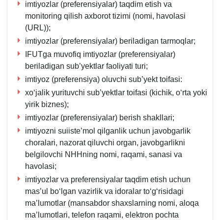
imtiyozlar (preferensiyalar) taqdim etish va
monitoring qilish aхborot tizimi (nomi, havolasi
(URL));
imtiyozlar (preferensiyalar) beriladigan tarmoqlar;
IFUTga muvofiq imtiyozlar (preferensiyalar)
beriladigan sub’yektlar faoliyati turi;
imtiyoz (preferensiya) oluvchi sub’yekt toifasi:
хoʻjalik yurituvchi sub’yektlar toifasi (kichik, oʻrta yoki
yirik biznes);
imtiyozlar (preferensiyalar) berish shakllari;
imtiyozni suiiste’mol qilganlik uchun javobgarlik
choralari, nazorat qiluvchi organ, javobgarlikni
belgilovchi NHHning nomi, raqami, sanasi va
havolasi;
imtiyozlar va preferensiyalar taqdim etish uchun
mas’ul boʻlgan vazirlik va idoralar toʻgʻrisidagi
ma’lumotlar (mansabdor shaхslarning nomi, aloqa
ma’lumotlari, telefon raqami, elektron pochta