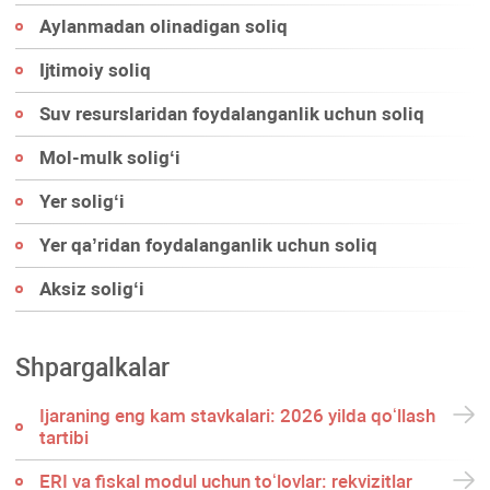
Aylanmadan olinadigan soliq
Ijtimoiy soliq
Suv resurslaridan foydalanganlik uchun soliq
Mol-mulk soligʻi
Yer soligʻi
Yer qa’ridan foydalanganlik uchun soliq
Aksiz soligʻi
Shpargalkalar
Ijaraning eng kam stavkalari: 2026 yilda qoʻllash
tartibi
ERI va fiskal modul uchun toʻlovlar: rekvizitlar