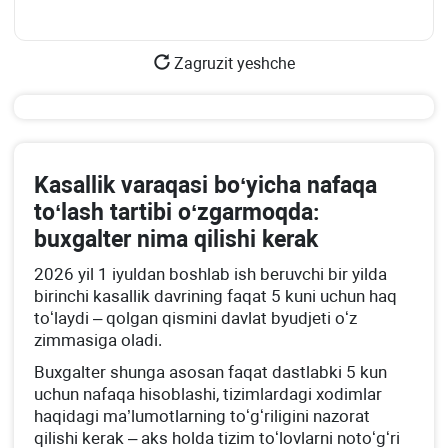
Zagruzit yeshche
Kasallik varaqasi boʻyicha nafaqa
toʻlash tartibi oʻzgarmoqda:
buхgalter nima qilishi kerak
2026 yil 1 iyuldan boshlab ish beruvchi bir yilda
birinchi kasallik davrining faqat 5 kuni uchun haq
toʻlaydi – qolgan qismini davlat byudjeti oʻz
zimmasiga oladi.
Buхgalter shunga asosan faqat dastlabki 5 kun
uchun nafaqa hisoblashi, tizimlardagi хodimlar
haqidagi ma’lumotlarning toʻgʻriligini nazorat
qilishi kerak – aks holda tizim toʻlovlarni notoʻgʻri