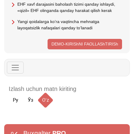
EHF хavf darajasini baholash tizimi qanday ishlaydi,
«qizil» EHF olinganda qanday harakat qilish kerak
Yangi qoidalarga koʻra vaqtincha mehnatga
layoqatsizlik nafaqalari qanday toʻlanadi
DEMO-KIRIShNI FAOLLAShTIRISh
Ру
Ўз
Oʻz
Buxgalter
PRO