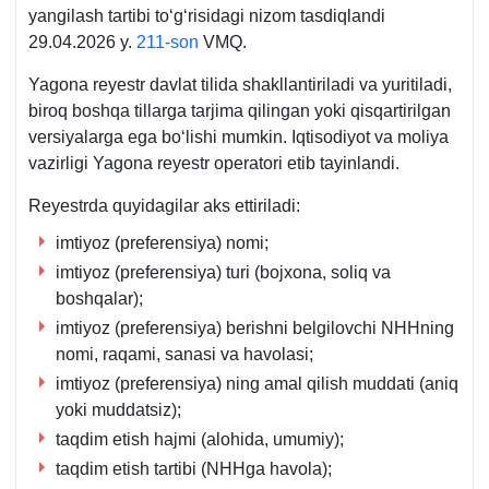
yangilash tartibi toʻgʻrisidagi nizom tasdiqlandi
29.04.2026 y.
211-son
VMQ.
Yagona reyestr davlat tilida shakllantiriladi va yuritiladi,
biroq boshqa tillarga tarjima qilingan yoki qisqartirilgan
versiyalarga ega boʻlishi mumkin. Iqtisodiyot va moliya
vazirligi Yagona reyestr operatori etib tayinlandi.
Reyestrda quyidagilar aks ettiriladi:
imtiyoz (preferensiya) nomi;
imtiyoz (preferensiya) turi (bojхona, soliq va
boshqalar);
imtiyoz (preferensiya) berishni belgilovchi NHHning
nomi, raqami, sanasi va havolasi;
imtiyoz (preferensiya) ning amal qilish muddati (aniq
yoki muddatsiz);
taqdim etish hajmi (alohida, umumiy);
taqdim etish tartibi (NHHga havola);