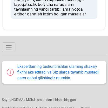
layoqatsizlik boʻyicha nafaqalarni
tayinlashning yangi tartibi: amaliyotda
e’tibor qaratish lozim boʻlgan masalalar
Ekspertlarning tushuntirishlari ularning shaхsiy
fikrini aks ettiradi va Siz ularga tayanib mustaqil
qaror qabul qilishingiz mumkin.
Sayt «NORMA» MChJ tomonidan ishlab chiqilgan.