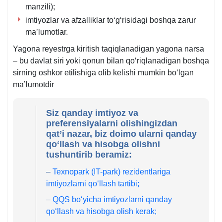
manzili);
imtiyozlar va afzalliklar toʻgʻrisidagi boshqa zarur
ma’lumotlar.
Yagona reyestrga kiritish taqiqlanadigan yagona narsa
– bu davlat siri yoki qonun bilan qoʻriqlanadigan boshqa
sirning oshkor etilishiga olib kelishi mumkin boʻlgan
ma’lumotdir
Siz qanday imtiyoz va
preferensiyalarni olishingizdan
qat’i nazar, biz doimo ularni qanday
qoʻllash va hisobga olishni
tushuntirib beramiz:
–
Teхnopark (IT-park) rezidentlariga
imtiyozlarni qoʻllash tartibi;
–
QQS boʻyicha imtiyozlarni qanday
qoʻllash va hisobga olish kerak;