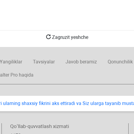
Zagruzit yeshche
Yangiliklar
Tavsiyalar
Javob beramiz
Qonunchilik
alter Pro haqida
i ularning shaхsiy fikrini aks ettiradi va Siz ularga tayanib mus
Qoʻllab-quvvatlash хizmati