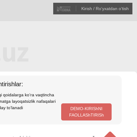
Kirish / Roʻyхatdan oʻtish
tirishlar:
i qoidalarga koʻra vaqtincha
atga layoqatsizlik nafaqalari
ay toʻlanadi
DEMO-KIRIShNI
FAOLLAShTIRISh