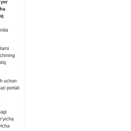
 yer
cha
iq
rida
larni
vchining
liq
ash uchun
ri portali
a
dagi
boʻyicha
yicha