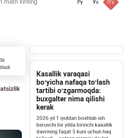
Ру
Ўз
Oʻz
ida
iladi
Kasallik varaqasi
boʻyicha nafaqa toʻlash
atsizlik
tartibi oʻzgarmoqda:
buхgalter nima qilishi
kerak
2026 yil 1 iyuldan boshlab ish
beruvchi bir yilda birinchi kasallik
davrining faqat 5 kuni uchun haq