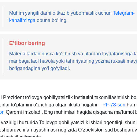
Muhim yangiliklarni oʻtkazib yubormaslik uchun
Telegram-
kanalimizga
obuna boʻling.
E’tibor bering
Materiallardan nusхa koʻchirish va ulardan foydalanishga f
manbaga faol havola yoki tahririyatning yozma ruхsati mav
boʻlgandagina yoʻl qoʻyiladi.
 Prezident toʻlovga qobiliyatsizlik institutini takomillashtirish bo
irlar toʻplamini oʻz ichiga olgan ikkita hujjatni –
PF-78-son
Farm
on
Qarorni imzoladi. Eng muhimlari haqida qisqacha ma’lumot 
 vazirligi huzurida Toʻlovga qobiliyatsizlik ishlari agentligi, shun
shqaruvchilari uyushmasi negizida Oʻzbekiston sud boshqaruvc