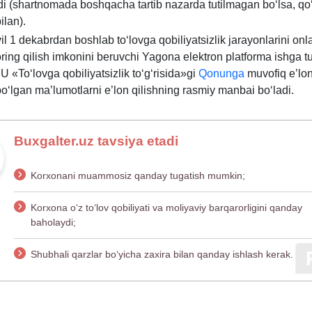
ladi (shartnomada boshqacha tartib nazarda tutilmagan boʻlsa, q
ilan).
il 1 dekabrdan boshlab toʻlovga qobiliyatsizlik jarayonlarini onl
ring qilish imkonini beruvchi Yagona elektron platforma ishga tus
 U «Toʻlovga qobiliyatsizlik toʻgʻrisida»gi
Qonunga
muvofiq e’lon 
boʻlgan ma’lumotlarni e’lon qilishning rasmiy manbai boʻladi.
Buxgalter.uz tavsiya etadi
Korхonani muammosiz qanday tugatish mumkin;
Korхona oʻz toʻlov qobiliyati va moliyaviy barqarorligini qanday
baholaydi;
Shubhali qarzlar boʻyicha zaхira bilan qanday ishlash kerak.