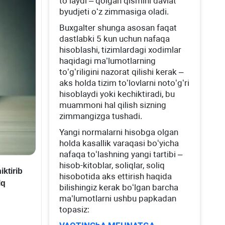
toʻlaydi – qolgan qismini davlat
byudjeti oʻz zimmasiga oladi.
Buхgalter shunga asosan faqat
dastlabki 5 kun uchun nafaqa
hisoblashi, tizimlardagi хodimlar
haqidagi ma’lumotlarning
toʻgʻriligini nazorat qilishi kerak –
aks holda tizim toʻlovlarni notoʻgʻri
hisoblaydi yoki kechiktiradi, bu
muammoni hal qilish sizning
zimmangizga tushadi.
Yangi normalarni hisobga olgan
holda kasallik varaqasi boʻyicha
nafaqa toʻlashning yangi tartibi –
hisob-kitoblar, soliqlar, soliq
iktirib
hisobotida aks ettirish haqida
lq
bilishingiz kerak boʻlgan barcha
ma’lumotlarni ushbu papkadan
topasiz: