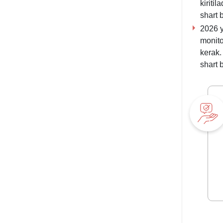
kiriti
shart b
2026 y
monito
kerak.
shart 