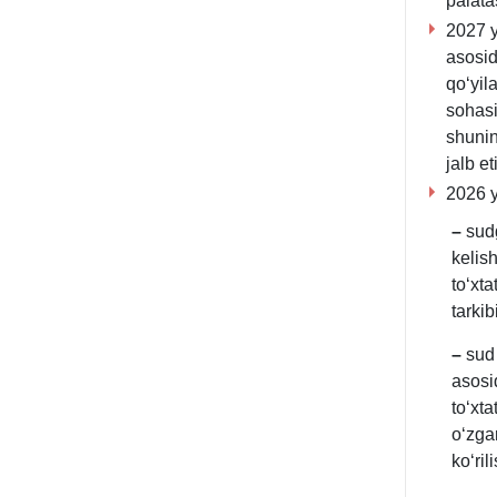
palata
2027 y
asosid
qoʻyil
sohasi
shunin
jalb e
2026 y
–
sudg
kelish
toʻхt
tarkib
–
sud 
asosid
toʻхta
oʻzgar
koʻril