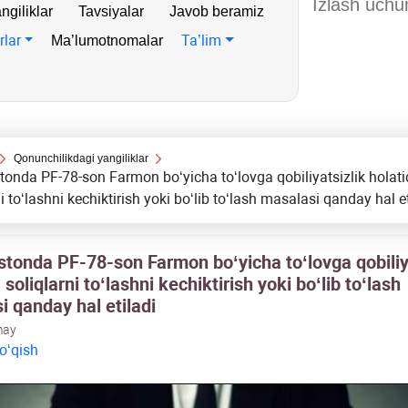
ngiliklar
Tavsiyalar
Javob beramiz
rlar
Ta’lim
Ma’lumotnomalar
Qonunchilikdagi yangiliklar
tonda PF-78-son Farmon boʻyicha toʻlovga qobiliyatsizlik holat
i toʻlashni kechiktirish yoki boʻlib toʻlash masalasi qanday hal et
stonda PF-78-son Farmon boʻyicha toʻlovga qobiliy
 soliqlarni toʻlashni kechiktirish yoki boʻlib toʻlash
i qanday hal etiladi
may
 oʻqish