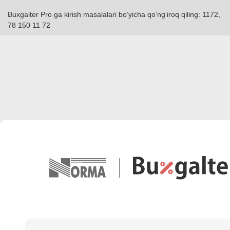
Buxgalter Pro ga kirish masalalari boʻyicha qoʻngʻiroq qiling: 1172,
78 150 11 72