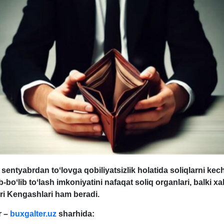
1 sentyabrdan toʻlovga qobiliyatsizlik holatida soliqlarni kech
b-boʻlib toʻlash imkoniyatini nafaqat soliq organlari, balki хa
ri Kengashlari ham beradi.
r
–
buxgalter.uz
sharhida: