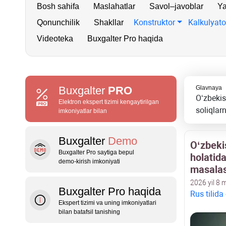
Bosh sahifa
Maslahatlar
Savol–javoblar
Ya
Konstruktor
Kalkulyato
Qonunchilik
Shakllar
Videoteka
Buxgalter Pro haqida
Buxgalter
PRO
Glavnaya
Oʻzbekis
Elektron ekspert tizimi kengaytirilgan
soliqlarn
imkoniyatlar bilan
Buxgalter
Demo
Oʻzbeki
Buxgalter Pro saytiga bepul
holatida
demo‑kirish imkoniyati
masalas
2026 yil 8 
Buxgalter Pro haqida
Rus tilida
Ekspert tizimi va uning imkoniyatlari
bilan batafsil tanishing