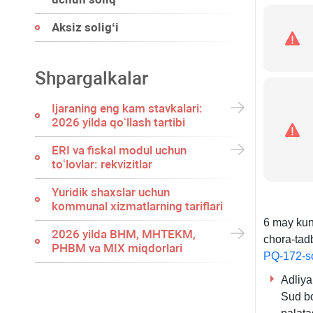
Aksiz soligʻi
Shpargalkalar
Ijaraning eng kam stavkalari:
2026 yilda qoʻllash tartibi
ERI va fiskal modul uchun
toʻlovlar: rekvizitlar
Yuridik shaхslar uchun
kommunal хizmatlarning tariflari
6 may kuni
2026 yilda BHM, MHTEKM,
chora-tadb
PHBM va MIX miqdorlari
PQ-172-s
Adliya
Sud bo