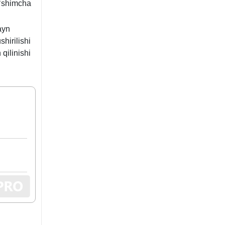
oʻshimcha
ayn
hirilishi
qilinishi