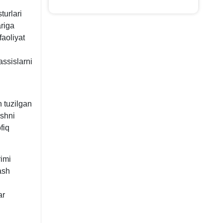
turlari
ariga
faoliyat
ssislarni
n tuzilgan
ashni
fiq
rimi
ash
ar