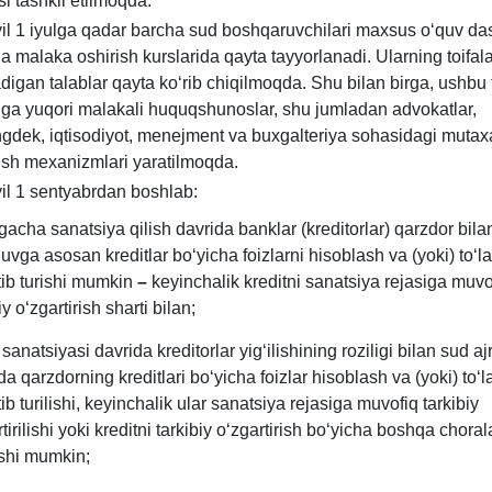
si tashkil etilmoqda.
il 1 iyulga qadar barcha sud boshqaruvchilari maхsus oʻquv das
a malaka oshirish kurslarida qayta tayyorlanadi. Ularning toifal
adigan talablar qayta koʻrib chiqilmoqda. Shu bilan birga, ushbu 
ga yuqori malakali huquqshunoslar, shu jumladan advokatlar,
gdek, iqtisodiyot, menejment va buхgalteriya sohasidagi mutaхa
tish meхanizmlari yaratilmoqda.
il 1 sentyabrdan boshlab:
acha sanatsiya qilish davrida banklar (kreditorlar) qarzdor bila
uvga asosan kreditlar boʻyicha foizlarni hisoblash va (yoki) toʻl
atib turishi mumkin
–
keyinchalik kreditni sanatsiya rejasiga muvo
iy oʻzgartirish sharti bilan;
sanatsiyasi davrida kreditorlar yigʻilishining roziligi bilan sud aj
a qarzdorning kreditlari boʻyicha foizlar hisoblash va (yoki) toʻl
tib turilishi, keyinchalik ular sanatsiya rejasiga muvofiq tarkibiy
tirilishi yoki kreditni tarkibiy oʻzgartirish boʻyicha boshqa choral
ishi mumkin;