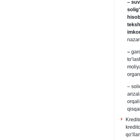
–
suv
solig
hisob
teksh
imkon
nazar
–
garo
toʻlas
moliy
organ
– soli
arizal
orqal
qisqar
Kredit
kredito
qoʻlla