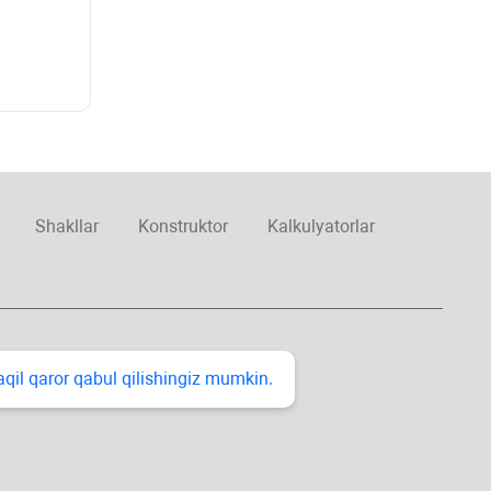
Shakllar
Konstruktor
Kalkulyatorlar
taqil qaror qabul qilishingiz mumkin.