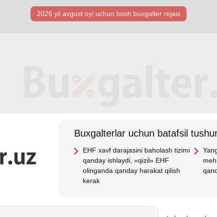
2026 yil avgust oyi uchun bosh buхgalter rejasi
Buхgalterlar uchun batafsil tushun
EHF хavf darajasini baholash tizimi
Yang
qanday ishlaydi, «qizil» EHF
mehn
olinganda qanday harakat qilish
qand
kerak