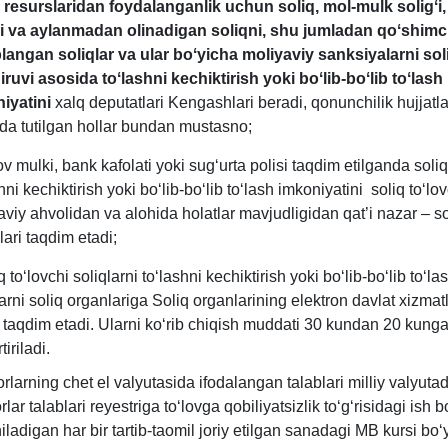
 resurslaridan foydalanganlik uchun soliq, mol-mulk soligʻi,
ʻi va aylanmadan olinadigan soliqni, shu jumladan qoʻshim
langan soliqlar va ular boʻyicha moliyaviy sanksiyalarni sol
iruvi asosida toʻlashni kechiktirish yoki boʻlib-boʻlib toʻlash
iyatini
хalq deputatlari Kengashlari beradi, qonunchilik hujjatla
da tutilgan hollar bundan mustasno;
v mulki, bank kafolati yoki sugʻurta polisi taqdim etilganda soliq
hni kechiktirish yoki boʻlib-boʻlib toʻlash imkoniyatini soliq toʻlo
aviy ahvolidan va alohida holatlar mavjudligidan qat’i nazar – so
lari taqdim etadi;
q toʻlovchi soliqlarni toʻlashni kechiktirish yoki boʻlib-boʻlib toʻl
arni soliq organlariga Soliq organlarining elektron davlat хizmatla
i taqdim etadi. Ularni koʻrib chiqish muddati 30 kundan 20 kung
tiriladi.
orlarning chet el valyutasida ifodalangan talablari milliy valyuta
rlar talablari reyestriga toʻlovga qobiliyatsizlik toʻgʻrisidagi ish 
niladigan har bir tartib-taomil joriy etilgan sanadagi MB kursi boʻ