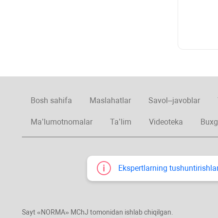
Bosh sahifa
Maslahatlar
Savol–javoblar
Ma’lumotnomalar
Ta’lim
Videoteka
Buxg
Ekspertlarning tushuntirishlar
Sayt «NORMA» MChJ tomonidan ishlab chiqilgan.