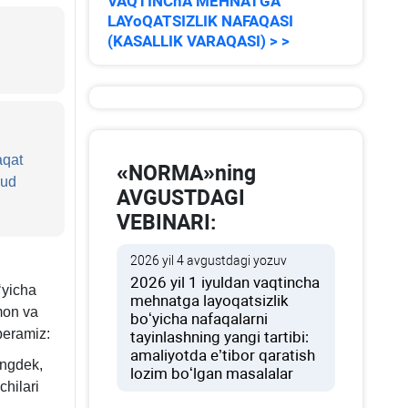
VAQTINChA MEHNATGA
LAYoQATSIZLIK NAFAQASI
(KASALLIK VARAQASI) > >
aqat
«NORMA»ning
jud
AVGUSTDAGI
VEBINARI:
2026 yil 4 avgustdagi yozuv
2026 yil 1 iyuldan vaqtincha
ʻyicha
mehnatga layoqatsizlik
on va
boʻyicha nafaqalarni
beramiz:
tayinlashning yangi tartibi:
amaliyotda e’tibor qaratish
ingdek,
lozim boʻlgan masalalar
hilari