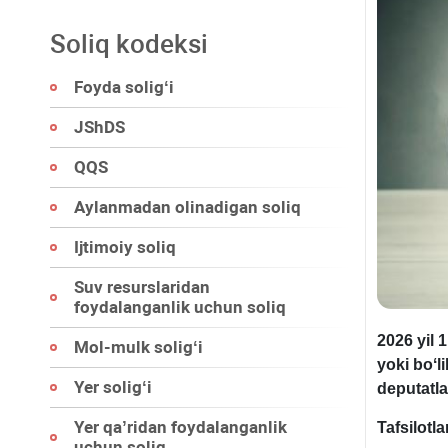
Soliq kodeksi
Foyda soligʻi
JShDS
QQS
Aylanmadan olinadigan soliq
Ijtimoiy soliq
Suv resurslaridan
foydalanganlik uchun soliq
2026 yil 
Mol-mulk soligʻi
yoki boʻli
Yer soligʻi
deputatla
Yer qa’ridan foydalanganlik
Tafsilotla
uchun soliq