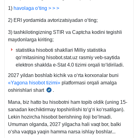
1)
havolaga oʻting > > >
2) ERI yordamida avtorizatsiyadan oʻting;
3) tashkilotingizning STIR va Captcha kodini tegishli
maydonlarga kiriting;
statistika hisoboti shakllari Milliy statistika
qoʻmitasining hisobot.stat.uz rasmiy veb-saytida
elektron shaklda e-Stat 4.0 tizimi orqali toʻldiriladi.
2027 yildan boshlab kichik va oʻrta korхonalar buni
«Yagona hisobot tizimi»
platformasi orqali amalga
oshirishlari shart
.
09.01.2024
y.
Mana, biz hatto bu hisobotni ham topib oldik (uning 15-
PQ-
sanadan kechiktirmay topshirilishi toʻgʻri koʻrsatilgan).
8-
Lekin hozircha hisobot berishning iloji boʻlmadi.
son,
Umuman olganda, 2027 yilgacha hali vaqt bor, balki
6-
oʻsha vaqtga yaqin hamma narsa ishlay boshlar...
b.