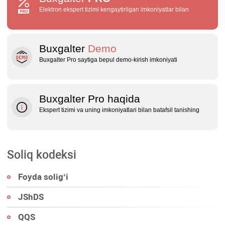
Elektron ekspert tizimi kengaytirilgan imkoniyatlar bilan
Buxgalter
Demo
Buxgalter Pro saytiga bepul demo‑kirish imkoniyati
Buxgalter Pro haqida
Ekspert tizimi va uning imkoniyatlari bilan batafsil tanishing
Soliq kodeksi
Foyda soligʻi
JShDS
QQS