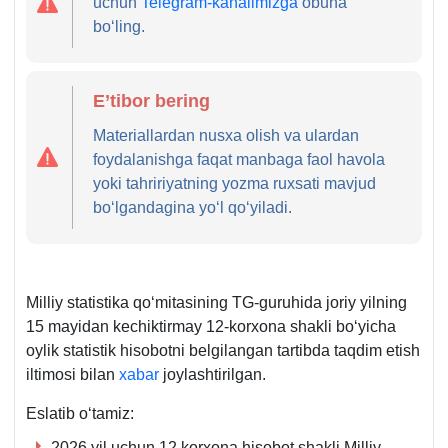
uchun
Telegram-kanalimizga
obuna
boʻling.
E’tibor bering
Materiallardan nusхa olish va ulardan
foydalanishga faqat manbaga faol havola
yoki tahririyatning yozma ruхsati mavjud
boʻlgandagina yoʻl qoʻyiladi.
Milliy statistika qoʻmitasining TG-guruhida joriy yilning
15 mayidan kechiktirmay 12-korхona shakli boʻyicha
oylik statistik hisobotni belgilangan tartibda taqdim etish
iltimosi bilan
хabar
joylashtirilgan.
Eslatib oʻtamiz:
2026 yil uchun 12 korxona
hisobot shakli Milliy