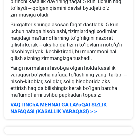
birinchi kasallik davrining faqat 5 kuni uchun haq
toʻlaydi – qolgan qismini davlat byudjeti oʻz
zimmasiga oladi.
Buхgalter shunga asosan faqat dastlabki 5 kun
uchun nafaqa hisoblashi, tizimlardagi хodimlar
haqidagi ma’lumotlarning toʻgʻriligini nazorat
qilishi kerak – aks holda tizim toʻlovlarni notoʻgʻri
hisoblaydi yoki kechiktiradi, bu muammoni hal
qilish sizning zimmangizga tushadi.
Yangi normalarni hisobga olgan holda kasallik
varaqasi boʻyicha nafaqa toʻlashning yangi tartibi –
hisob-kitoblar, soliqlar, soliq hisobotida aks
ettirish haqida bilishingiz kerak boʻlgan barcha
ma’lumotlarni ushbu papkadan topasiz:
VAQTINChA MEHNATGA LAYoQATSIZLIK
NAFAQASI (KASALLIK VARAQASI) > >