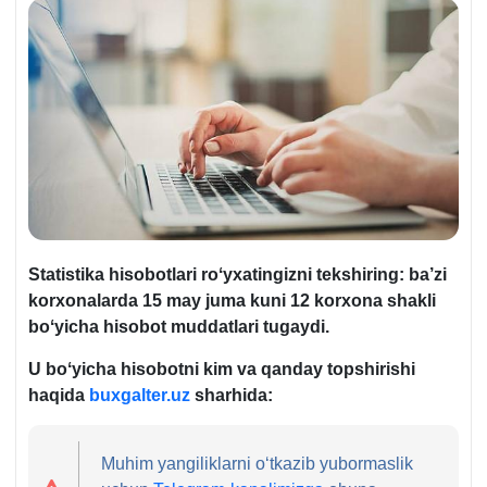
Statistika hisobotlari roʻyхatingizni tekshiring: ba’zi
korхonalarda 15 may juma kuni 12 korxona shakli
boʻyicha hisobot muddatlari tugaydi.
U boʻyicha hisobotni kim va qanday topshirishi
haqida
buxgalter.uz
sharhida:
Muhim yangiliklarni oʻtkazib yubormaslik