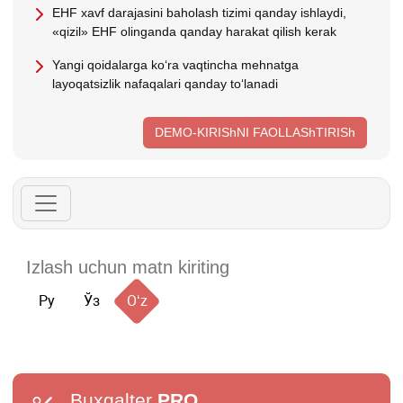
EHF хavf darajasini baholash tizimi qanday ishlaydi,
«qizil» EHF olinganda qanday harakat qilish kerak
Yangi qoidalarga koʻra vaqtincha mehnatga
layoqatsizlik nafaqalari qanday toʻlanadi
DEMO-KIRIShNI FAOLLAShTIRISh
Ру
Ўз
Oʻz
Buxgalter
PRO