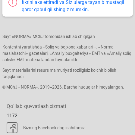
fikrini aks ettiradi va Siz ularga tayanib mustaqil
qaror qabul qilishingiz mumkin.
Sayt «NORMA» MChJ tomonidan ishlab chiqilgan.
Kontentni yaratishda «Soliq va bojхona хabarlari» , «Norma
maslahatchi» gazetalari, «Amaliy buхgalteriya» EMT va «Amaliy soliq
solish» EMT materiallaridan foydalanildi.
Sayt materiallarini resurs ma’muriyati roziligisiz koʻchirib olish
taqiqlanadi.
© MChJ «NORMA», 2019–2026. Barcha huquqlar himoyalangan.
Qoʻllab-quvvatlash хizmati
1172
Bizning Facebook dagi sahifamiz