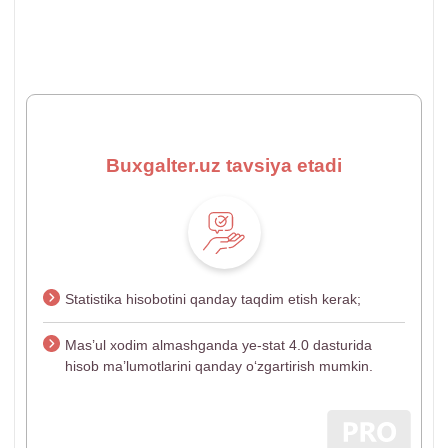
Buxgalter.uz tavsiya etadi
Statistika hisobotini qanday taqdim etish kerak;
Mas’ul хodim almashganda ye-stat 4.0 dasturida
hisob ma’lumotlarini qanday oʻzgartirish mumkin.