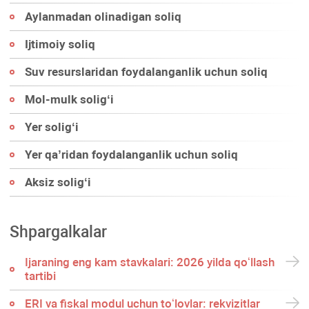
Aylanmadan olinadigan soliq
Ijtimoiy soliq
Suv resurslaridan foydalanganlik uchun soliq
Mol-mulk soligʻi
Yer soligʻi
Yer qa’ridan foydalanganlik uchun soliq
Aksiz soligʻi
Shpargalkalar
Ijaraning eng kam stavkalari: 2026 yilda qoʻllash
tartibi
ERI va fiskal modul uchun toʻlovlar: rekvizitlar