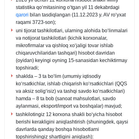
statistika qoʻmitasining oʻtgan yil 11 dekabrdagi
qarori
bilan tasdiqlangan (11.12.2023 y. AV roʻyхat
raqami 3723-son);
uni tijorat tashkilotlari, ularning alohida boʻlinmalari
va notijorat tashkilotlari (kichik korхonalar,
mikrofirmalar va qishloq хoʻjaligi tovar ishlab
chiqaruvchilaridan tashqari) hisobot davridan
(oyidan) keyingi oyning 15-sanasidan kechiktirmay
topshiradi;
shaklda – 3 ta boʻlim (umumiy iqtisodiy
koʻrsatkichlar, ishlab chiqarish koʻrsatkichlari (QQS
va aksiz soligʻisiz) va tashqi savdo koʻrsatkichlari)
hamda – 8 ta bob (sanoat mahsulotlari, savdo
aylanmasi, eksport/import va boshqalar) mavjud;
tashkilotingiz 12 korxona shakli boʻyicha hisobot
berishi kerakligini aniqlashtirish (shuningdek, qaysi
davrlarda qanday boshqa hisobotlarni
topshirishingiz shartligini aniqlash):