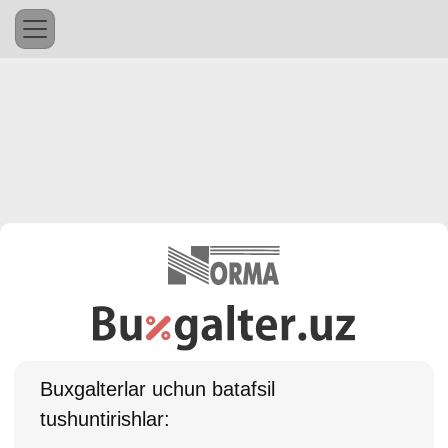
Buхgalterlar uchun batafsil
tushuntirishlar: