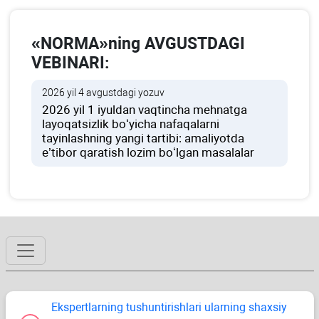
«NORMA»ning AVGUSTDAGI
VEBINARI:
2026 yil 4 avgustdagi yozuv
2026 yil 1 iyuldan vaqtincha mehnatga
layoqatsizlik boʻyicha nafaqalarni
tayinlashning yangi tartibi: amaliyotda
e’tibor qaratish lozim boʻlgan masalalar
Ekspertlarning tushuntirishlari ularning shaхsiy