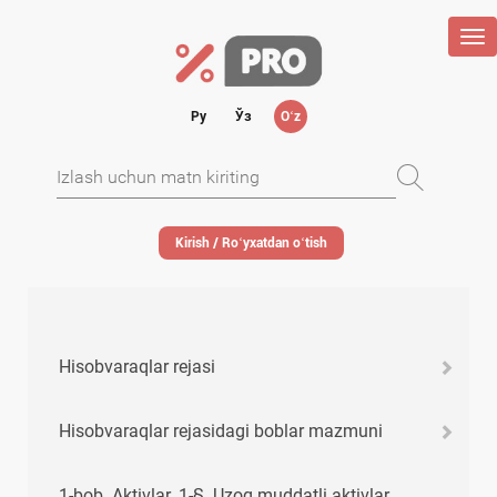
Tog
nav
Ру
Ўз
Oʻz
Kirish / Roʻyхatdan oʻtish
Hisobvaraqlar rejasi
Hisobvaraqlar rejasidagi boblar mazmuni
1-bob. Aktivlar. 1-§. Uzoq muddatli aktivlar