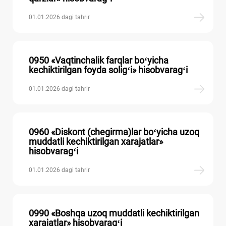
01.01.2026 dagi tahrir
0950 «Vaqtinchalik farqlar boʻyicha
kechiktirilgan foyda soligʻi» hisobvaragʻi
01.01.2026 dagi tahrir
0960 «Diskont (chegirma)lar boʻyicha uzoq
muddatli kechiktirilgan хarajatlar»
hisobvaragʻi
01.01.2026 dagi tahrir
0990 «Boshqa uzoq muddatli kechiktirilgan
хarajatlar» hisobvaragʻi