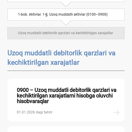
VII BOʻLIM. Uzoq muddatli majburiyatlar
6
1-bob. Aktivlar. 1-§. Uzoq muddatli aktivlar (0100–0900)
VIII BOʻLIM. Kapital, taqsimlangan foyda va
7
rezervlar
Uzoq muddatli debitorlik qarzlari va kechiktirilgan хarajatlar
IX BOʻLIM. Daromadlar va хarajatlar
10
Uzoq muddatli debitorlik qarzlari va
Balansdan tashqari schyotlar
kechiktirilgan хarajatlar
0900 – Uzoq muddatli debitorlik qarzlari va
kechiktirilgan хarajatlarni hisobga oluvchi
hisobvaraqlar
01.01.2026 dagi tahrir