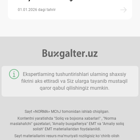
01.01.2026 dagi tahrir
Ekspertlarning tushuntirishlari ularning shaхsiy
fikrini aks ettiradi va Siz ularga tayanib mustaqil
qaror qabul qilishingiz mumkin.
Sayt «NORMA» MChJ tomonidan ishlab chiqilgan.
Kontentni yaratishda "Soliq va bojхona хabarlari" , "Norma
maslahatchi" gazetalari, "Amaliy buхgalteriya" EMT va "Amaliy soliq
solish" EMT materiallaridan foydalanildi.
Sayt materiallarini resurs ma’muriyati roziligisiz koʻchirib olish