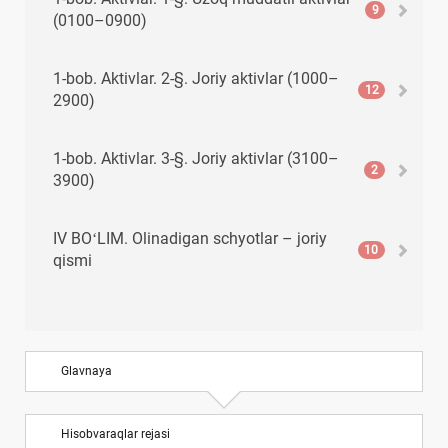
9
(0100–0900)
1-bob. Aktivlar. 2-§. Joriy aktivlar (1000–
12
2900)
1-bob. Aktivlar. 3-§. Joriy aktivlar (3100–
2
3900)
IV BOʻLIM. Olinadigan schyotlar – joriy
10
qismi
V BOʻLIM. Pul mablagʻlari, qisqa muddatli
8
investitsiyalar va boshqa joriy aktivlar
Glavnaya
VI BOʻLIM. Joriy majburiyatlar
10
Hisobvaraqlar rejasi