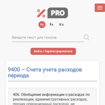
Tog
nav
Ру
Ўз
Oʻz
Войти / Зарегистрироваться
9400 – Счета учета расходов
периода
406. Обобщение информации о расходах по
реализации, административных расходах,
прочих операционных расходах, не