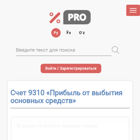
Tog
nav
Ру
Ўз
Oʻz
Войти / Зарегистрироваться
Счет 9310 «Прибыль от выбытия
основных средств»
В конце отчетного периода сумма
прибыли...