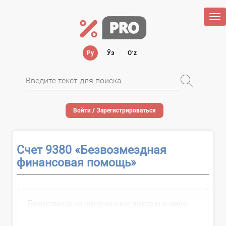
Tog
nav
Ру
Ўз
Oʻz
Войти / Зарегистрироваться
Счет 9380 «Безвозмездная
финансовая помощь»
Безвозмездно полученные доходы в виде
денежных...