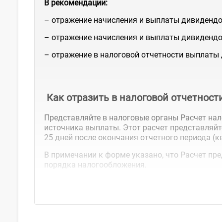
В рекомендации:
– отражение начисления и выплаты дивидендо
– отражение начисления и выплаты дивидендо
– отражение в налоговой отчетности выплаты
Как отразить в налоговой отчетнос
Представляйте в налоговые органы Расчет нал
источника выплаты. Этот расчет представляйт
25 дней после окончания отчетного периода (
В примечании к форме указано, что Расчет п
порядка налогообложения.
В Расчете нарастающим итогом...