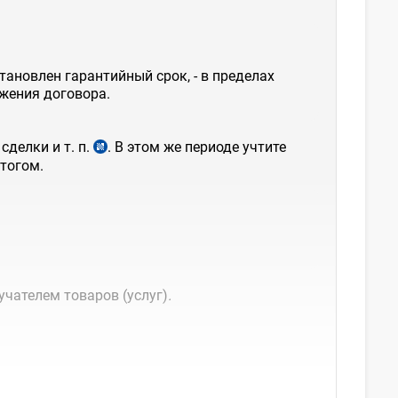
тановлен гарантийный срок, - в пределах
жения договора.
сделки и т. п.
.
В этом же периоде учтите
тогом.
учателем товаров (услуг)
.