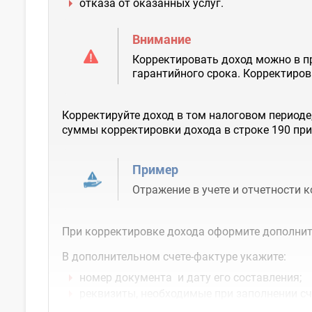
отказа от оказанных услуг.
Внимание
Корректировать доход можно в пре
гарантийного срока. Корректиро
Корректируйте доход в том налоговом периоде,
суммы корректировки дохода в строке 190 пр
Пример
Отражение в учете и отчетности 
При корректировке дохода оформите дополни
В дополнительном счете-фактуре укажите:
номер документа и дату его составления;
реквизиты, необходимые при заполнении сч
номер и дату счета-фактуры, по которому...