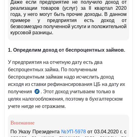
Даже если предприятие не получило доход от
реализации товаров (услуг) за II квартал 2020
года, у него могут быть прочие доходы. В данном
примере у предприятия есть доход от
безвозмездно полученной услуги и положительной
курсовой разницы.
1.
Определим доход от беспроцентных займов.
У предприятия на отчетную дату есть два
беспроцентных займа. По полученным
беспроцентным займам надо исчислить доход
исходя из ставки рефинансирования ЦБ на дату их
получения
. Этот доход учитываем только в
ч.
целях налогообложения, поэтому в бухгалтерском
4.
учете нигде не отражаем.
ст.
299
НК
Внимание
По Указу Президента
№УП-5978
от 03.04.2020 г. с