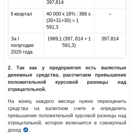
397,814
II квартал
40 000 х 16% : 366 х
–
(30+31+30) = 1
591,3
За I
1989,1 (397, 814 + 1
397,814
полугодие
591,3)
2020 года
2.
Так как у предприятия есть валютные
денежные средства, рассчитаем превышение
положительной курсовой разницы над
отрицательной.
На конец каждого месяца нужно переоценить
средства на валютном счете и определить
превышение положительной курсовой разницы над
отрицательной, которое включается в совокупный
доход
.
ч.