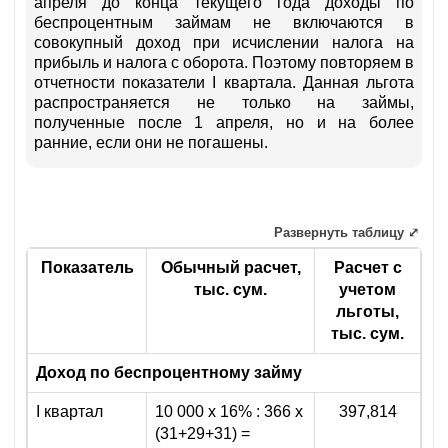
апреля до конца текущего года доходы по
беспроцентным займам не включаются в
совокупный доход при исчислении налога на
прибыль и налога с оборота. Поэтому повторяем в
отчетности показатели I квартала. Данная льгота
распространяется не только на займы,
полученные после 1 апреля, но и на более
ранние, если они не погашены.
Развернуть таблицу ⤢
Показатель
Обычный расчет,
Расчет с
тыс. сум.
учетом
льготы,
тыс. сум.
Доход по беспроцентному займу
I квартал
10 000 х 16% : 366 х
397,814
(31+29+31) =