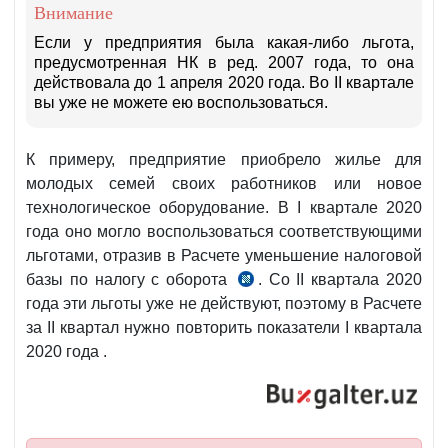
Внимание
Если у предприятия была какая-либо льгота,
предусмотренная НК в ред. 2007 года, то она
действовала до 1 апреля 2020 года. Во II квартале
вы уже не можете ею воспользоваться.
К примеру, предприятие приобрело жилье для
молодых семей своих работников или новое
технологическое оборудование. В I квартале 2020
года оно могло воспользоваться соответствующими
льготами, отразив в Расчете уменьшение налоговой
базы по налогу с оборота
. Со II квартала 2020
ст.
года эти льготы уже не действуют, поэтому в Расчете
356
за II квартал нужно повторить показатели I квартала
НК
2020 года .
в
ред.
2007
г.