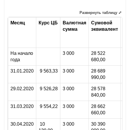
6
ст.
Развернуть таблицу ⤢
463
Месяц
Курс ЦБ
Валютная
Сумовой
По
НК
сумма
эквивалент
от
ку
ра
На начало
3 000
28 522
-
года
680,00
31.01.2020
9 563,33
3 000
28 689
167
990,00
29.02.2020
9 526,28
3 000
28 578
-11
840,00
31.03.2020
9 554,22
3 000
28 662
83 
660,00
30.04.2020
10
3 000
30 390
1 7