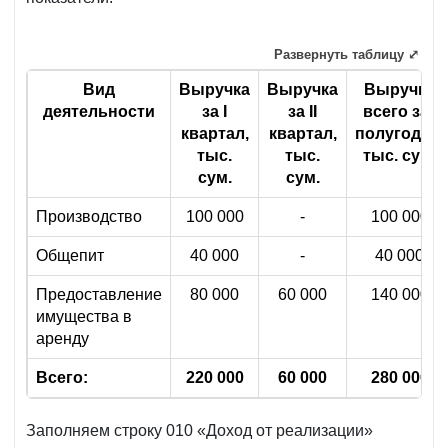
Развернуть таблицу ⤢
Вид
Выручка
Выручка
Выручка
деятельности
за
I
за
II
всего за
I
квартал,
квартал,
полугодие,
тыс.
тыс.
тыс. сум.
сум.
сум.
Производство
100 000
-
100 000
Общепит
40 000
-
40 000
Предоставление
80 000
60 000
140 000
имущества в
аренду
Всего:
220 000
60 000
280 000
Заполняем строку 010 «Доход от реализации»