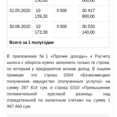
130,00
000,00
31.05.2020
10
3 000
30 417
27 
139,30
900,00
30.06.2020
10
3 000
30 520
102
173,38
140,00
Всего за 1 полугодие
1 9
В приложении №1 «Прочие доходы» к Расчету
налога с оборота нужно заполнить только те строки,
по которым у предприятия возник доход. В нашем
примере это строка 0304 «Безвозмездно
полученное имущество (полученные услуги)» на
сумму 397 814 сум. и строка 0310 «Превышение
положительной курсовой разницы над
отрицательной по валютным счетам» на сумму 1
997 460 сум.