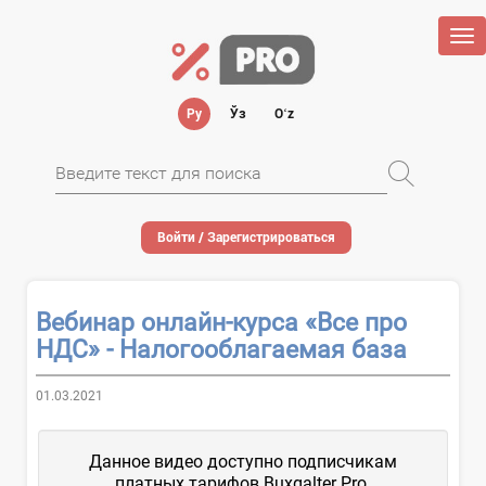
Tog
nav
Ру
Ўз
Oʻz
Войти / Зарегистрироваться
Вебинар онлайн-курса «Все про
НДС» - Налогооблагаемая база
01.03.2021
Данное видео доступно подписчикам
платных тарифов Buxgalter Pro.