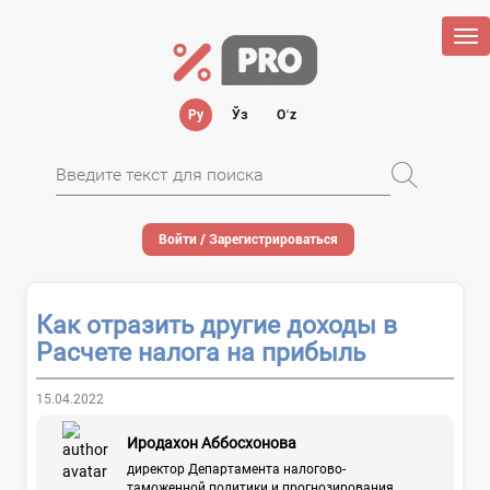
Tog
nav
Ру
Ўз
Oʻz
Войти / Зарегистрироваться
Как отразить другие доходы в
Расчете налога на прибыль
15.04.2022
Иродахон Аббосхонова
директор Департамента налогово-
таможенной политики и прогнозирования