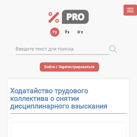
Tog
nav
Ру
Ўз
Oʻz
Войти / Зарегистрироваться
Ходатайство трудового
коллектива о снятии
дисциплинарного взыскания
О...