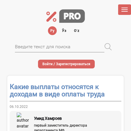
Tog
nav
Ру
Ўз
Oʻz
Войти / Зарегистрироваться
Какие выплаты относятся к
доходам в виде оплаты труда
06.10.2022
Умид Хамроев
первый заместитель директора
департамента МФ