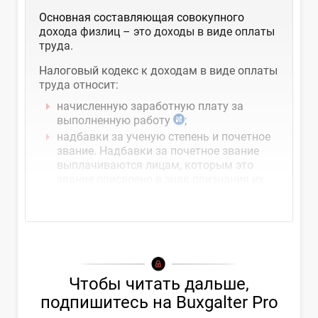
Основная составляющая совокупного
дохода физлиц – это доходы в виде оплаты
труда.
Налоговый кодекс к доходам в виде оплаты
труда относит:
начисленную заработную плату за
выполненную работу
;
надбавки за ученую степень и почетное
звание. Надбавки за почетное звание
выплачиваются лицам, которым это
звание присвоено в знак признания их
личных...
Чтобы читать дальше,
подпишитесь на Buxgalter Pro