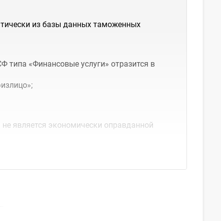
атически из базы данных таможенных
Ф типа «Финансовые услуги» отразится в
физлицо»;
а не является экономически оправданной