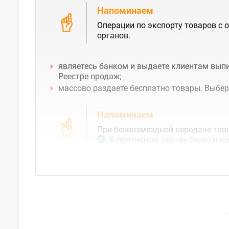
Напоминаем
Операции по экспорту товаров с
органов.
являетесь банком и выдаете клиентам выпи
Реестре продаж;
массово раздаете бесплатно товары. Выбер
Напоминаем
При безвозмездной передаче това
. В противном случае безвозме