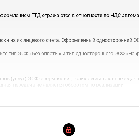
 оформлением ГТД отражаются в отчетности по НДС автом
ски из их лицевого счета. Оформленный односторонний ЭС
ите тип ЭСФ «Без оплаты» и тип одностороннего ЭСФ «На 
ров (услуг) ЭСФ оформляется, только если такая передач
здная передача не является оборотом по реализации