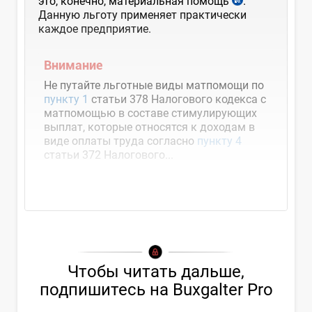
это, конечно, материальная помощь
.
Данную льготу применяет практически
каждое предприятие.
Внимание
Не путайте льготные виды матпомощи по
пункту 1
статьи 378
Налогового кодекса
с
матпомощью в составе стимулирующих
выплат, которые относятся к доходам в
виде оплаты труда согласно
пункту 4
статьи 372 Налогового...
Чтобы читать дальше,
подпишитесь на Buxgalter Pro