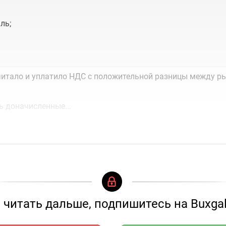
ль;
итало и уплатило НДС с положительной разницы между ры
ь доначисленные...
читать дальше, подпишитесь на Buxgal