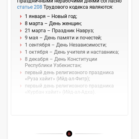
Праздничными нерабочими днями согласно
статье 208
Трудового кодекса являются:
1 января – Новый год;
8 марта – День женщин;
21 марта – Праздник Навруз;
9 мая – День памяти и почестей;
1 сентября – День Независимости;
1 октября – День учителя и наставника;
8 декабря – День Конституции
Республики Узбекистан;
первый день религиозного праздника
«Руза хайит» (Ийд-ал-Фитр);
первый день религиозного праздника
«Курбан хайит» (Ийд-ал-Адха).
Таким образом, если какой-либо из...