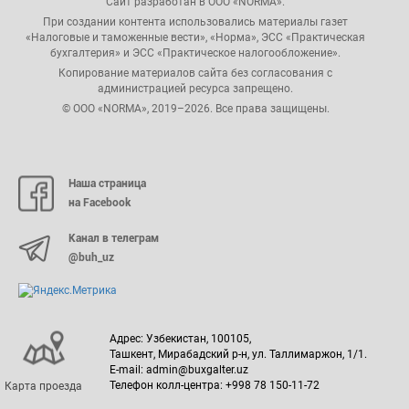
Сайт разработан в ООО «NORMA».
При создании контента использовались материалы газет
«Налоговые и таможенные вести», «Норма», ЭСС «Практическая
бухгалтерия» и ЭСС «Практическое налогообложение».
Копирование материалов сайта без согласования с
администрацией ресурса запрещено.
© ООО «NORMA», 2019–2026. Все права защищены.
Наша страница
на Facebook
Канал в телеграм
@buh_uz
Адрес: Узбекистан, 100105,
Ташкент, Мирабадский р-н, ул. Таллимаржон, 1/1.
E-mail: admin@buxgalter.uz
Телефон колл-центра: +998 78 150-11-72
Карта проезда