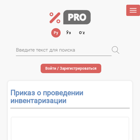
Tog
nav
Ру
Ўз
Oʻz
Войти / Зарегистрироваться
Приказ о проведении
инвентаризации
...