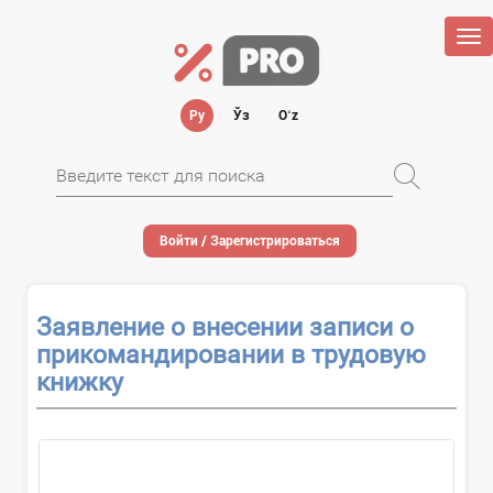
Tog
nav
Ру
Ўз
Oʻz
Войти / Зарегистрироваться
Заявление о внесении записи о
прикомандировании в трудовую
книжку
О...