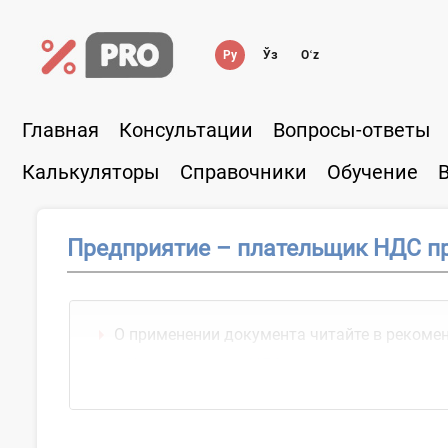
Ру
Ўз
Oʻz
Главная
Консультации
Вопросы-ответы
Калькуляторы
Справочники
Обучение
Предприятие – плательщик НДС п
О применении документа читайте в рекоме
«Как рассчитать НДС...